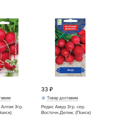
echuza
ist'OK
ISTOK
AROLEX
ika
alisad
aco
ehau
obin Green
ubit
33
antino
erra Vita
тавим
Товар доставим
 Алтая 3гр.
ORNADICA
Редис Амур 3гр. сер.
Поиск)
Восточн.Делик. (Поиск)
UT BIO
niel