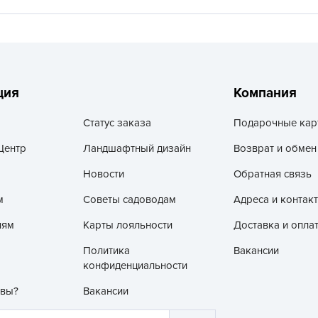
V
Z
А
А
ция
Компания
А
А
Статус заказа
Подарочные кар
А
Центр
Ландшафтный дизайн
Возврат и обмен
А
Новости
Обратная связь
А
м
Советы садоводам
Адреса и контак
а
А
лям
Карты лояльности
Доставка и опла
А
Политика
Вакансии
А
конфиденциальности
б
 вы?
Вакансии
Б