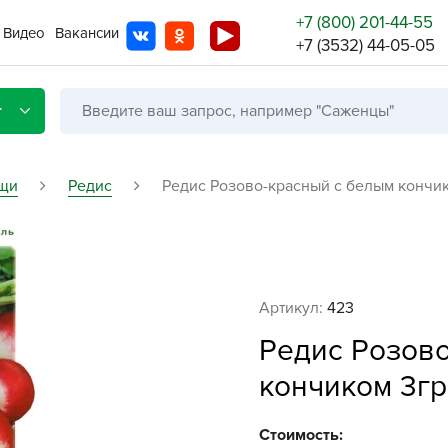
+7 (800) 201-44-55
Видео
Вакансии
+7 (3532) 44-05-05
г
щи
Редис
Редис Розово-красный с белым кончико
Со с
Бренды
Не в
Артикул:
423
A
Редис Розов
A
кончиком 3гр.
A
A
Стоимость: