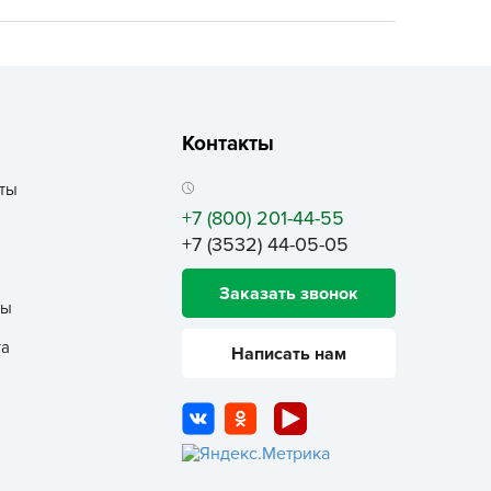
ALBRENTA CHEMICALS
arit
БТ Групп
гробалт
Контакты
гробиотехнология
грос
ты
гроСпан
+7 (800) 201-44-55
+7 (3532) 44-05-05
ГРОУСПЕХ
грофирма Аэлита
Заказать звонок
ты
грофирма манул
ГРОЭЛИТА
та
Написать нам
ЭЛИТА
яском
айкал
анные штучки