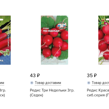
L
L
L
M
N
P
R
R
R
R
43
35
S
T
вим
Товар доставим
Товар дос
3гр.
Редис Три Недельки 3гр.
Редис Краса
T
ск)
(Седек)
сиб.серия (
T
U