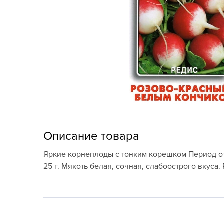
Кашпо, пластик,
керамика
Комнатные горшечные
растения
Консервация и
виноделие
Лук-севок, чеснок
Луковичные,
Описание товара
многолетники Весна
Яркие корнеплоды с тонким корешком Период от
Новогодняя продукция
25 г. Мякоть белая, сочная, слабоострого вкуса
Отдых в саду, пикник
Подарочные карты