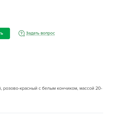
BAMA
ayer Garden
BMC
ona Forte
Задать вопрос
ть
acha Group
r.Klaus
xpert Garden
xpert home
ertika
inland
, розово-красный с белым кончиком, массой 20-
rass
reen Boom
rinda
RIZZLY
oZelock