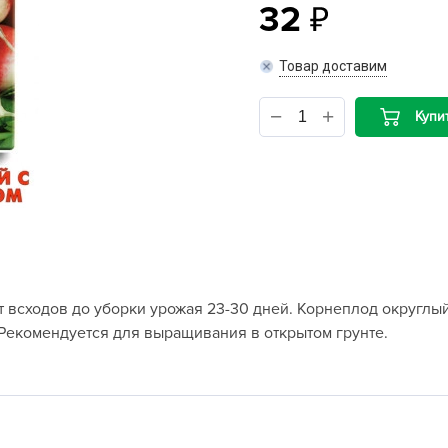
32
B
Товар доставим
B
Купи
D
D
E
e
F
F
 всходов до уборки урожая 23-30 дней. Корнеплод округлый
G
. Рекомендуется для выращивания в открытом грунте.
G
G
G
H