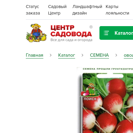
Статус
Садовый
Ландшафтный
Карты
заказа
Центр
дизайн
лояльности
Катало
Газонная трава
Главная
Каталог
СЕМЕНА
ово
Цена:
Грунты, дренаж, мульча
Декор для дома и сада
Поиск
Ёмкости для рассады и
растений,
проращиватели
Картофель семенной