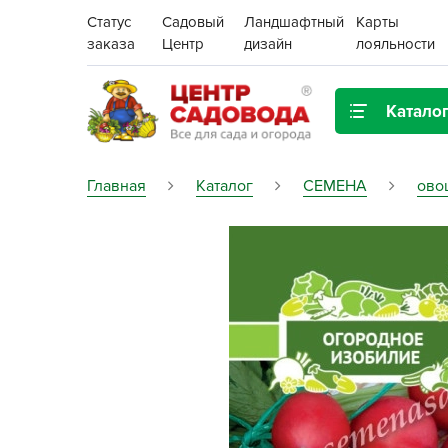
Статус
Садовый
Ландшафтный
Карты
заказа
Центр
дизайн
лояльности
Катало
Газонная трава
Главная
Каталог
СЕМЕНА
ово
Цена:
Грунты, дренаж, мульча
Декор для дома и сада
Поиск
Ёмкости для рассады и
растений,
проращиватели
Картофель семенной