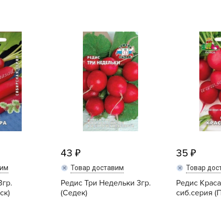
L
L
L
M
N
P
R
R
R
R
43
35
S
T
вим
Товар доставим
Товар дос
3гр.
Редис Три Недельки 3гр.
Редис Краса
T
ск)
(Седек)
сиб.серия (
T
U