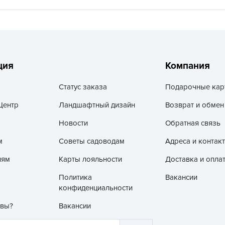
V
Z
А
А
ция
Компания
А
А
Статус заказа
Подарочные кар
А
Центр
Ландшафтный дизайн
Возврат и обмен
А
Новости
Обратная связь
А
м
Советы садоводам
Адреса и контак
а
А
лям
Карты лояльности
Доставка и опла
А
Политика
Вакансии
А
конфиденциальности
б
 вы?
Вакансии
Б