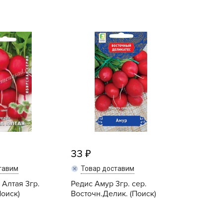
echuza
ist'OK
ISTOK
AROLEX
ika
alisad
aco
ehau
obin Green
ubit
33
antino
erra Vita
тавим
Товар доставим
 Алтая 3гр.
ORNADICA
Редис Амур 3гр. сер.
Поиск)
Восточн.Делик. (Поиск)
UT BIO
niel