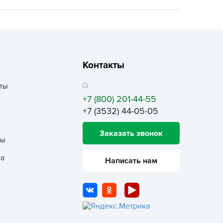
ALBRENTA CHEMICALS
arit
БТ Групп
гробалт
Контакты
гробиотехнология
грос
ты
гроСпан
+7 (800) 201-44-55
+7 (3532) 44-05-05
ГРОУСПЕХ
грофирма Аэлита
Заказать звонок
ты
грофирма манул
ГРОЭЛИТА
та
Написать нам
ЭЛИТА
яском
айкал
анные штучки