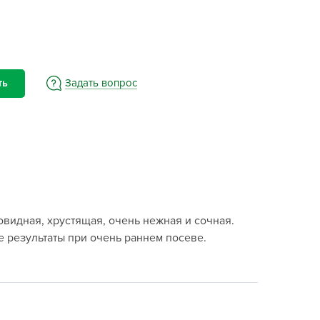
BAMA
ayer Garden
BMC
ona Forte
Задать вопрос
ть
acha Group
r.Klaus
xpert Garden
xpert home
ertika
inland
ловидная, хрустящая, очень нежная и сочная.
rass
е результаты при очень раннем посеве.
reen Boom
rinda
RIZZLY
oZelock