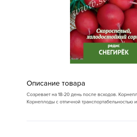
Кашпо, пластик,
керамика
Комнатные горшечные
растения
Консервация и
виноделие
Лук-севок, чеснок
Луковичные,
Описание товара
многолетники Весна
Созревает на 18-20 день после всходов. Корнепл
Новогодняя продукция
Корнеплоды с отличной транспортабельностью и 
Отдых в саду, пикник
Подарочные карты