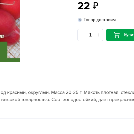
22
B
Товар доставим
B
Купи
D
D
E
e
F
F
од красный, округлый. Масса 20-25 г. Мякоть плотная, стек
G
высокой товарностью. Сорт холодостойкий, дает прекрасны
G
G
G
H