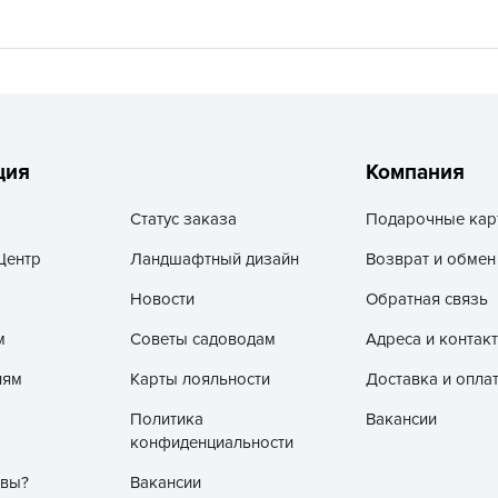
V
Z
А
А
А
ция
Компания
А
А
Статус заказа
Подарочные кар
А
Центр
Ландшафтный дизайн
Возврат и обмен
А
Новости
Обратная связь
а
м
Советы садоводам
Адреса и контак
А
лям
Карты лояльности
Доставка и опла
А
А
Политика
Вакансии
конфиденциальности
б
Б
 вы?
Вакансии