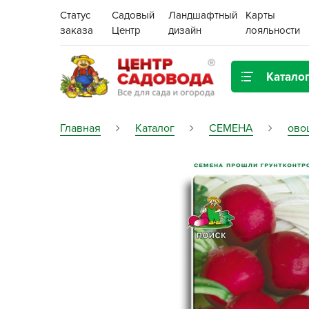
Статус
Садовый
Ландшафтный
Карты
заказа
Центр
дизайн
лояльности
Катало
Газонная трава
Главная
Каталог
СЕМЕНА
ово
Цена:
Грунты, дренаж, мульча
Декор для дома и сада
Поиск
Ёмкости для рассады и
растений,
проращиватели
Картофель семенной