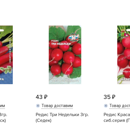
L
L
L
M
N
P
R
R
R
R
S
43
35
T
вим
Товар доставим
Товар дос
T
3гр.
Редис Три Недельки 3гр.
Редис Краса
T
ск)
(Седек)
сиб.серия (
U