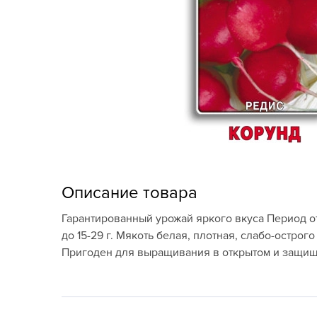
Кашпо, пластик,
керамика
Комнатные горшечные
растения
Консервация и
виноделие
Лук-севок, чеснок
Луковичные,
Описание товара
многолетники Весна
Гарантированный урожай яркого вкуса Период о
Новогодняя продукция
до 15-29 г. Мякоть белая, плотная, слабо-остр
Пригоден для выращивания в открытом и защищ
Отдых в саду, пикник
Подарочные карты