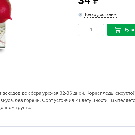
34
B
Товар доставим
B
Купи
D
D
E
e
F
F
т всходов до сбора урожая 32-36 дней. Корнеплоды округло
G
ого вкуса, без горечи. Сорт устойчив к цветушности. Выдел
G
енном грунте.
G
G
H