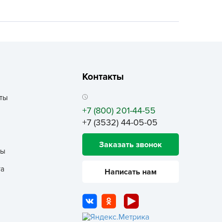
ALBRENTA CHEMICALS
arit
БТ Групп
гробалт
гробиотехнология
Контакты
грос
гроСпан
ты
+7 (800) 201-44-55
ГРОУСПЕХ
+7 (3532) 44-05-05
грофирма Аэлита
грофирма манул
Заказать звонок
ты
ГРОЭЛИТА
та
ЭЛИТА
Написать нам
яском
айкал
анные штучки