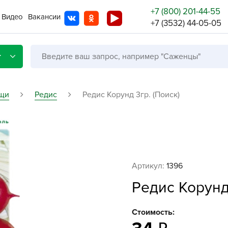
+7 (800) 201-44-55
Видео
Вакансии
+7 (3532) 44-05-05
г
щи
Редис
Редис Корунд 3гр. (Поиск)
Со с
Бренды
Не в
Артикул:
1396
A
Редис Корунд 
A
A
Стоимость:
A