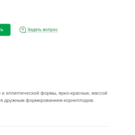
BAMA
ayer Garden
BMC
ona Forte
Задать вопрос
ть
acha Group
r.Klaus
xpert Garden
xpert home
ertika
inland
й и эллиптической формы, ярко-красные, массой
rass
яется дружным формированием корнеплодов.
reen Boom
rinda
RIZZLY
oZelock