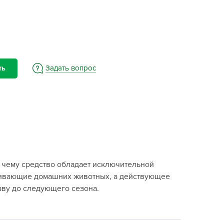
BAMA
ayer Garden
BMC
ona Forte
acha Group
Задать вопрос
ть
r.Klaus
xpert Garden
xpert home
ertika
inland
rass
я чему средство обладает исключительной
reen Boom
пугивающие домашних животных, а действующее
rinda
ву до следующего сезона.
RIZZLY
oZelock