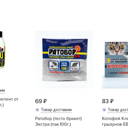
L
L
L
M
N
P
R
R
R
R
S
вим
T
елент от
69
83
.)
T
Товар доставим
Товар дос
T
Ратобор (тесто брикет)
Котофей Кл
U
Экстра (пак.100г.)
грызунов ЕВ