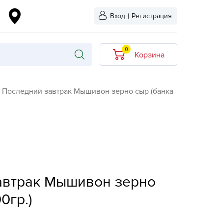
Вход
|
Регистрация
0
Корзина
В корзине нет
Последний завтрак Мышивон зерно сыр (банка
товаров
кидкой
Хит продаж
Новинка
ыбрано
L-KO
автрак Мышивон зерно
LT
quapulse
0гр.)
vgust