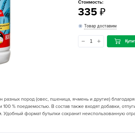
Стоимость:
335
B
Товар доставим
B
D
Купи
D
E
e
F
F
G
н разных пород (овес, пшеница, ячмень и другие) благодар
G
и 100 % поедаемостью. В состав также входят добавки, от
G
Удобный формат бутылки сохранит неиспользованную отра
G
H