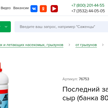
+7 (800) 201-44-55
Видео
Вакансии
+7 (3532) 44-05-05
г
ых и летающих насекомых, грызунов
от грызунов
Со с
Бренды
Не в
Артикул:
76753
A
Последний з
A
A
сыр (банка 80
A