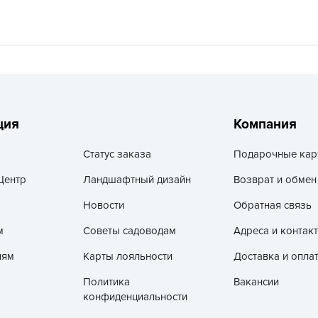
V
Z
А
А
А
А
ция
Компания
А
Статус заказа
Подарочные кар
А
А
Центр
Ландшафтный дизайн
Возврат и обмен
а
Новости
Обратная связь
А
м
Советы садоводам
Адреса и контак
А
лям
Карты лояльности
Доставка и опла
А
Политика
Вакансии
б
конфиденциальности
Б