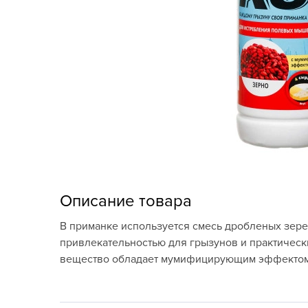
Кашпо, пластик,
керамика
Комнатные горшечные
растения
Консервация и
виноделие
Лук-севок, чеснок
Луковичные,
многолетники Весна
Описание товара
Новогодняя продукция
В приманке используется смесь дробленых зере
привлекательностью для грызунов и практическ
Отдых в саду, пикник
вещество обладает мумифицирующим эффектом. 
Подарочные карты