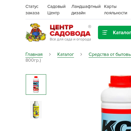
Статус
Садовый
Ландшафтный
Карты
заказа
Центр
дизайн
лояльности
Катало
Газонная трава
Главная
Каталог
Средства от бытов
800гр.)
Цена:
Грунты, дренаж, мульча
Декор для дома и сада
Поиск
Ёмкости для рассады и
растений,
проращиватели
Картофель семенной