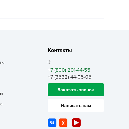
ALBRENTA CHEMICALS
arit
БТ Групп
гробалт
гробиотехнология
грос
Контакты
гроСпан
ты
ГРОУСПЕХ
+7 (800) 201-44-55
грофирма Аэлита
+7 (3532) 44-05-05
грофирма манул
Заказать звонок
ГРОЭЛИТА
ты
ЭЛИТА
та
Написать нам
яском
айкал
анные штучки