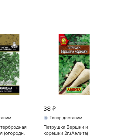
echuza
ist'OK
ISTOK
AROLEX
ika
alisad
aco
ehau
obin Green
ubit
antino
erra Vita
38
ORNADICA
тавим
Товар доставим
UT BIO
утербродная
Петрушка Вершки и
niel
я (огородн.
корешки 2г.(Аэлита)