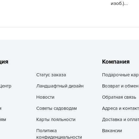
изоб.)...
V
Z
А
А
А
А
А
ция
Компания
А
Статус заказа
Подарочные кар
А
Центр
Ландшафтный дизайн
Возврат и обмен
а
А
Новости
Обратная связь
А
м
Советы садоводам
Адреса и контак
А
лям
Карты лояльности
Доставка и опла
б
Политика
Вакансии
Б
конфиденциальности