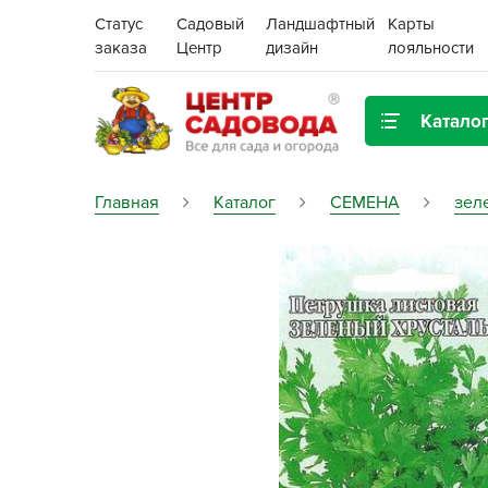
Статус
Садовый
Ландшафтный
Карты
заказа
Центр
дизайн
лояльности
Катало
Газонная трава
Главная
Каталог
СЕМЕНА
зел
Цена:
Грунты, дренаж, мульча
Декор для дома и сада
Поиск
Ёмкости для рассады и
растений,
проращиватели
Картофель семенной