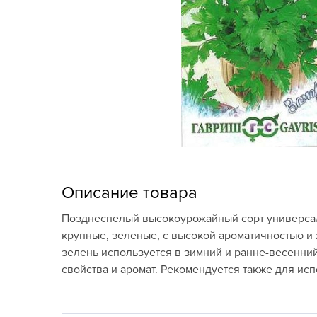
Кашпо, пластик,
керамика
Комнатные горшечные
растения
Консервация и
виноделие
Лук-севок, чеснок
Луковичные,
Описание товара
многолетники Весна
Позднеспелый высокоурожайный сорт универсаль
Новогодняя продукция
крупные, зеленые, с высокой ароматичностью и
зелень используется в зимний и ранне-весенний
Отдых в саду, пикник
свойства и аромат. Рекомендуется также для ис
Подарочные карты