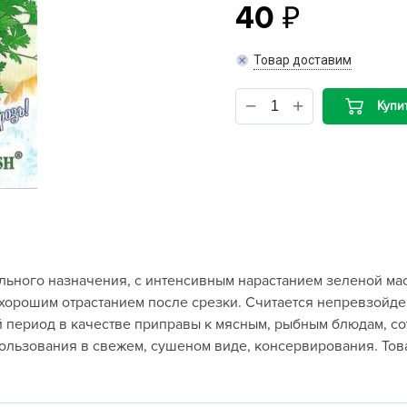
40
B
Товар доставим
B
Купи
D
D
E
e
F
F
ного назначения, с интенсивным нарастанием зеленой масс
G
 хорошим отрастанием после срезки. Считается непревзой
G
 период в качестве приправы к мясным, рыбным блюдам, соу
G
пользования в свежем, сушеном виде, консервирования. Това
G
H