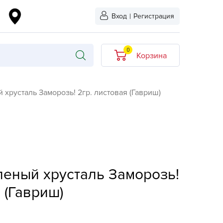
Вход
|
Регистрация
0
Корзина
В корзине нет
хрусталь Заморозь! 2гр. листовая (Гавриш)
товаров
кидкой
Хит продаж
Новинка
ыбрано
L-KO
еный хрусталь Заморозь!
LT
 (Гавриш)
quapulse
vgust