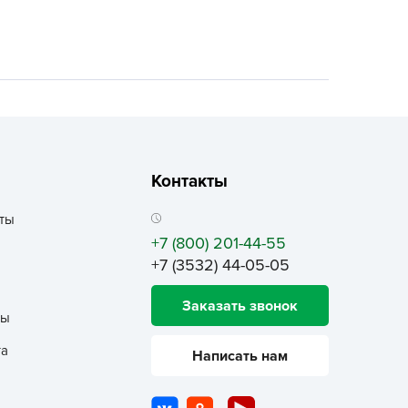
ALBRENTA CHEMICALS
arit
БТ Групп
гробалт
гробиотехнология
грос
гроСпан
Контакты
ГРОУСПЕХ
ты
грофирма Аэлита
+7 (800) 201-44-55
грофирма манул
+7 (3532) 44-05-05
ГРОЭЛИТА
Заказать звонок
ЭЛИТА
ты
яском
та
Написать нам
айкал
анные штучки