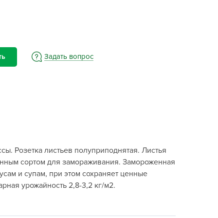
BAMA
ayer Garden
BMC
ona Forte
Задать вопрос
ть
acha Group
r.Klaus
xpert Garden
xpert home
ertika
inland
ы. Розетка листьев полуприподнятая. Листья
rass
денным сортом для замораживания. Замороженная
reen Boom
сам и супам, при этом сохраняет ценные
rinda
рная урожайность 2,8-3,2 кг/м2.
RIZZLY
oZelock