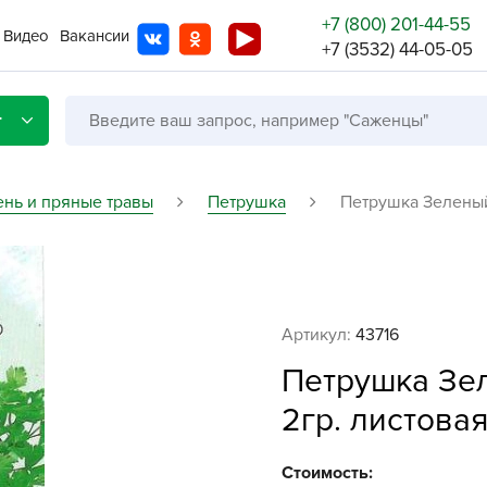
+7 (800) 201-44-55
Видео
Вакансии
+7 (3532) 44-05-05
г
ень и пряные травы
Петрушка
Петрушка Зеленый 
Со с
Бренды
Не в
Артикул:
43716
A
Петрушка Зел
A
2гр. листовая
A
A
Стоимость: