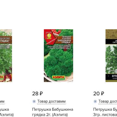
L
L
L
M
N
P
R
R
R
R
S
T
28
20
T
вим
Товар доставим
Товар дос
T
ушка
Петрушка Бабушкина
Петрушка Б
U
(Аэлита)
грядка 2г. (Аэлита)
3гр. листова