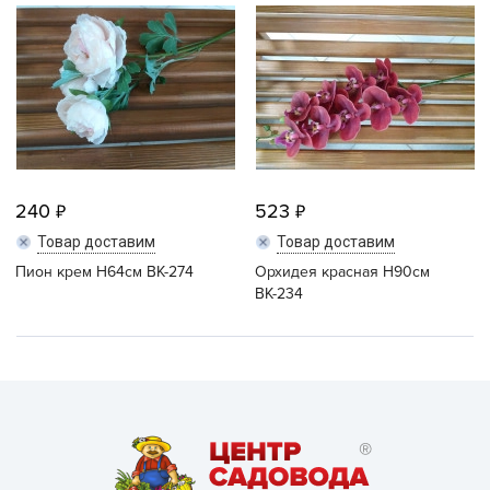
240
523
Товар доставим
Товар доставим
Пион крем Н64см ВК-274
Орхидея красная Н90см
ВК-234