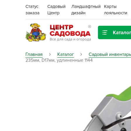
Статус
Садовый
Ландшафтный
Карты
заказа
Центр
дизайн
лояльности
Катало
Газонная трава
Главная
Каталог
Садовый инвентарь
235мм, D17мм, удлиненные 1144
Цена:
Грунты, дренаж, мульча
Декор для дома и сада
Поиск
Ёмкости для рассады и
растений,
проращиватели
Картофель семенной