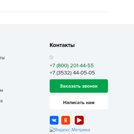
ALBRENTA CHEMICALS
arit
БТ Групп
гробалт
гробиотехнология
Контакты
грос
гроСпан
ты
+7 (800) 201-44-55
ГРОУСПЕХ
+7 (3532) 44-05-05
грофирма Аэлита
грофирма манул
Заказать звонок
ты
ГРОЭЛИТА
та
Написать нам
ЭЛИТА
яском
айкал
анные штучки