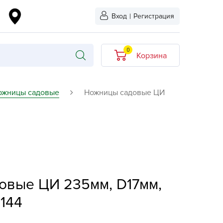
Вход
|
Регистрация
0
Корзина
В корзине нет
ожницы садовые
Ножницы садовые ЦИ
товаров
кидкой
Хит продаж
Новинка
ыбрано
L-KO
овые ЦИ 235мм, D17мм,
LT
quapulse
144
vgust