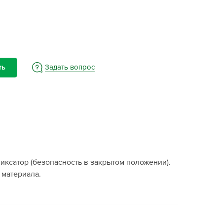
BAMA
ayer Garden
BMC
ona Forte
acha Group
Задать вопрос
ть
r.Klaus
xpert Garden
xpert home
ertika
inland
rass
ксатор (безопасность в закрытом положении).
reen Boom
 материала.
rinda
RIZZLY
oZelock