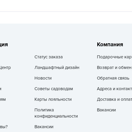
V
Z
А
А
А
ция
Компания
А
А
Статус заказа
Подарочные кар
А
Центр
Ландшафтный дизайн
Возврат и обмен
А
Новости
Обратная связь
а
м
Советы садоводам
Адреса и контак
А
лям
Карты лояльности
Доставка и опла
А
А
Политика
Вакансии
конфиденциальности
б
 вы?
Вакансии
Б