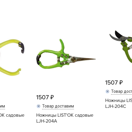
L
L
L
M
N
P
R
R
R
1507
R
S
Товар дос
1507
Ножницы LI
T
LJH-204С
вим
Товар доставим
T
OK садовые
Ножницы LIST'OK садовые
T
LJH-204А
U