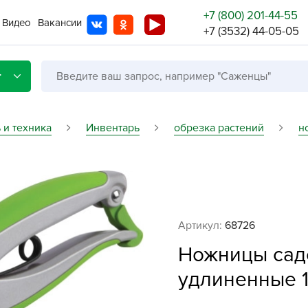
+7 (800) 201-44-55
Видео
Вакансии
+7 (3532) 44-05-05
г
 и техника
Инвентарь
обрезка растений
н
Со с
Бренды
Не в
Артикул:
68726
A
Ножницы сад
A
A
удлиненные 1
A