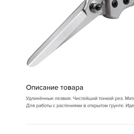
Кашпо, пластик,
керамика
Комнатные горшечные
растения
Консервация и
виноделие
Лук-севок, чеснок
Луковичные,
многолетники Весна
Описание товара
Новогодняя продукция
Удлинённые лезвия. Чистейший тонкий рез. Мат
Для работы с растениями в открытом грунте. Ид
Отдых в саду, пикник
Подарочные карты