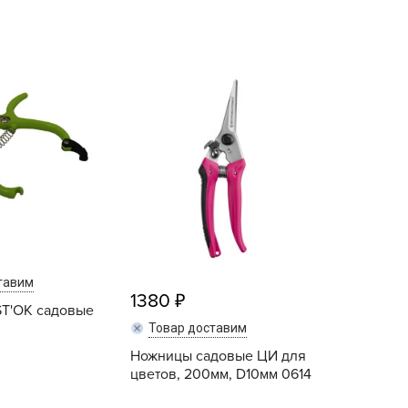
echuza
ist'OK
ISTOK
AROLEX
ika
alisad
aco
ehau
obin Green
ubit
antino
тавим
1380
ST'OK садовые
erra Vita
Товар доставим
ORNADICA
Ножницы садовые ЦИ для
UT BIO
цветов, 200мм, D10мм 0614
niel