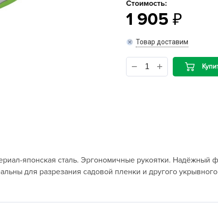
Стоимость:
1 905
B
Товар доставим
B
D
Купи
D
E
e
F
F
G
ериал-японская сталь. Эргономичные рукоятки. Надёжный фи
G
еальны для разрезания садовой пленки и другого укрывного
G
G
H