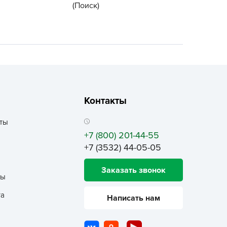
(Поиск)
ALBRENTA CHEMICALS
arit
БТ Групп
гробалт
гробиотехнология
грос
гроСпан
Контакты
ГРОУСПЕХ
ты
грофирма Аэлита
+7 (800) 201-44-55
грофирма манул
+7 (3532) 44-05-05
ГРОЭЛИТА
Заказать звонок
ЭЛИТА
ты
яском
та
Написать нам
айкал
анные штучки