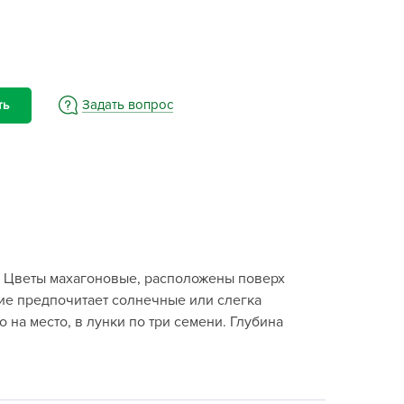
BAMA
ayer Garden
BMC
ona Forte
Задать вопрос
ть
acha Group
r.Klaus
xpert Garden
xpert home
ertika
inland
й. Цветы махагоновые, расположены поверх
rass
ние предпочитает солнечные или слегка
reen Boom
на место, в лунки по три семени. Глубина
rinda
RIZZLY
oZelock