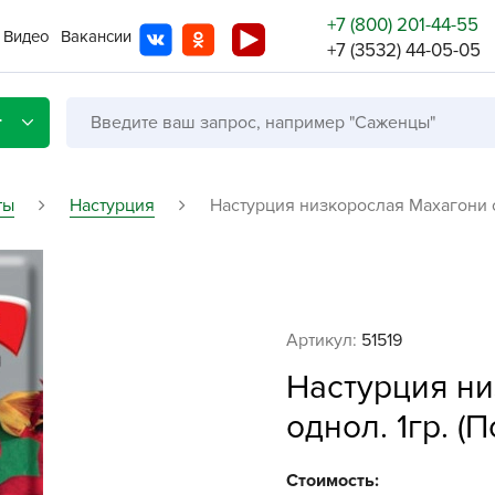
+7 (800) 201-44-55
Видео
Вакансии
+7 (3532) 44-05-05
г
ты
Настурция
Настурция низкорослая Махагони од
Со с
Бренды
Не в
Артикул:
51519
A
Настурция н
A
однол. 1гр. (П
A
A
Стоимость: