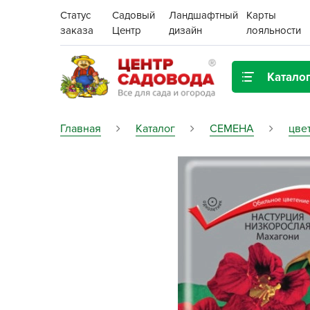
Статус
Садовый
Ландшафтный
Карты
заказа
Центр
дизайн
лояльности
Катало
Газонная трава
Главная
Каталог
СЕМЕНА
цве
Цена:
Грунты, дренаж, мульча
Декор для дома и сада
Поиск
Ёмкости для рассады и
растений,
проращиватели
Картофель семенной