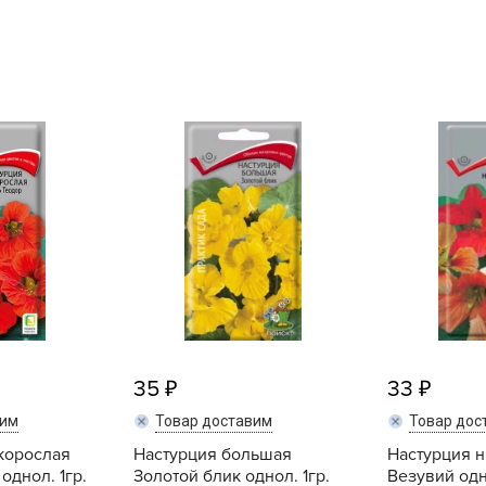
L
L
L
M
N
P
R
R
R
R
S
T
35
33
T
вим
Товар доставим
Товар дос
T
корослая
Настурция большая
Настурция 
U
однол. 1гр.
Золотой блик однол. 1гр.
Везувий одно