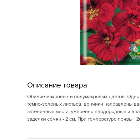
Кашпо, пластик,
керамика
Комнатные горшечные
растения
Консервация и
виноделие
Лук-севок, чеснок
Луковичные,
Описание товара
многолетники Весна
Обилие махровых и полумахровых цветов. Однол
Новогодняя продукция
тёмно-зеленых листьев, венчики направлены вве
затененные места, умеренно плодородные и влаж
Отдых в саду, пикник
заделки семян - 2 см. При температуре почвы +2
Подарочные карты