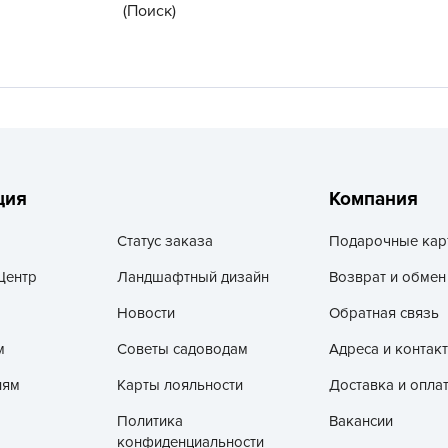
(Поиск)
V
Z
А
А
А
А
А
ция
Компания
А
Статус заказа
Подарочные кар
А
Центр
Ландшафтный дизайн
Возврат и обмен
а
А
Новости
Обратная связь
А
м
Советы садоводам
Адреса и контак
А
лям
Карты лояльности
Доставка и опла
б
Политика
Вакансии
Б
конфиденциальности