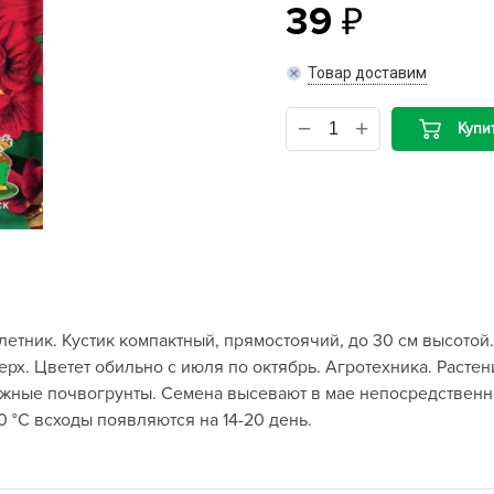
39
B
Товар доставим
B
Купи
D
D
E
e
F
F
етник. Кустик компактный, прямостоячий, до 30 см высото
G
рх. Цветет обильно с июля по октябрь. Агротехника. Расте
G
ные почвогрунты. Семена высевают в мае непосредственно 
G
0 °С всходы появляются на 14-20 день.
G
H