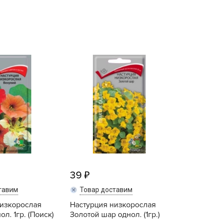
echuza
ist'OK
ISTOK
AROLEX
ika
alisad
aco
ehau
obin Green
ubit
antino
erra Vita
39
ORNADICA
тавим
Товар доставим
UT BIO
низкорослая
Настурция низкорослая
niel
л. 1гр. (Поиск)
Золотой шар однол. (1гр.)