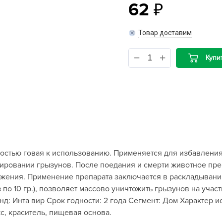
62
B
Товар доставим
B
Купи
D
D
E
e
F
F
остью говая к использованию. Применяется для избавления
G
цировании грызунов. После поедания и смерти животное пре
G
ложения. Применение препарата заключается в раскладывани
G
 по 10 гр.), позволяет массово уничтожить грызунов на уча
G
: Инта вир Срок годности: 2 года Сегмент: Дом Характер и
с, краситель, пищевая основа.
H