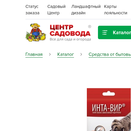
Статус
Садовый
Ландшафтный
Карты
заказа
Центр
дизайн
лояльности
Катало
Газонная трава
Главная
Каталог
Средства от бытов
Цена:
Грунты, дренаж, мульча
Декор для дома и сада
Поиск
Ёмкости для рассады и
растений,
проращиватели
Картофель семенной