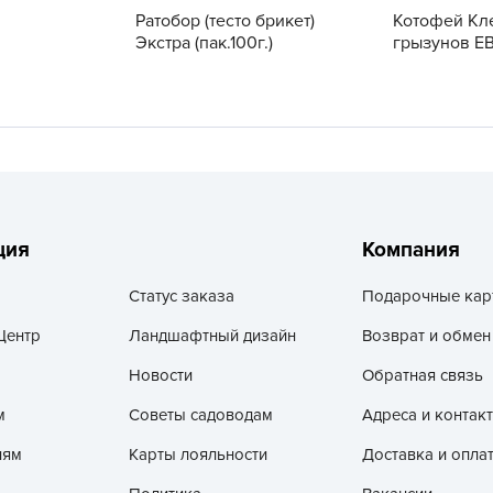
V
Ратобор (тесто брикет)
Котофей Кл
Экстра (пак.100г.)
грызунов ЕВ
Z
А
А
А
А
А
А
ция
Компания
А
Статус заказа
Подарочные кар
а
Центр
Ландшафтный дизайн
Возврат и обмен
А
Новости
Обратная связь
А
А
м
Советы садоводам
Адреса и контак
б
лям
Карты лояльности
Доставка и опла
Б