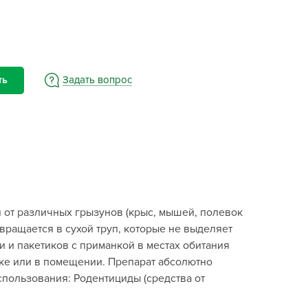
BAMA
ayer Garden
BMC
ona Forte
Задать вопрос
ть
acha Group
r.Klaus
xpert Garden
xpert home
ertika
inland
 от различных грызунов (крыс, мышей, полевок
rass
вращается в сухой труп, которые не выделяет
reen Boom
и и пакетиков с приманкой в местах обитания
rinda
стке или в помещении. Препарат абсолютно
RIZZLY
спользования: Родентициды (средства от
oZelock