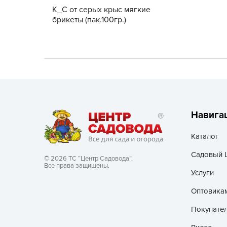
К_С от серых крыс мягкие
Хозяйственные товары
брикеты (пак.100гр.)
Навига
Каталог
Садовый 
© 2026 ТС “Центр Садовода”.
Все права защищены.
Услуги
Оптовика
Покупате