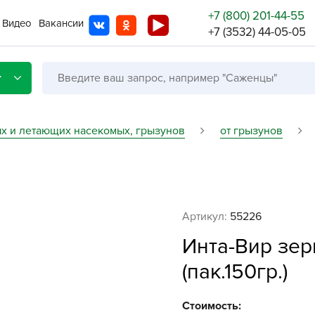
+7 (800) 201-44-55
Видео
Вакансии
+7 (3532) 44-05-05
г
ых и летающих насекомых, грызунов
от грызунов
Со с
Бренды
Не в
Артикул:
55226
A
Инта-Вир зе
A
(пак.150гр.)
A
A
Стоимость: