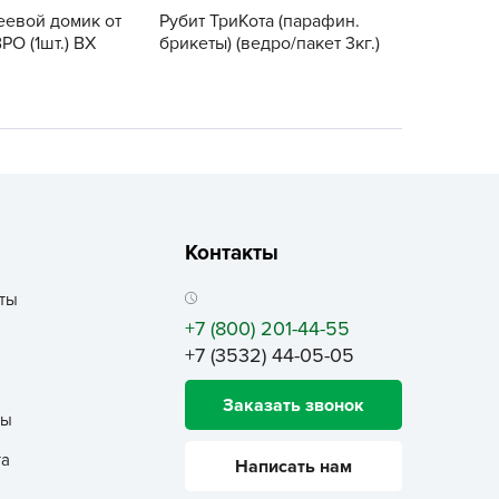
ALBRENTA CHEMICALS
еевой домик от
Рубит ТриКота (парафин.
РО (1шт.) ВХ
брикеты) (ведро/пакет 3кг.)
arit
БТ Групп
гробалт
гробиотехнология
грос
гроСпан
ГРОУСПЕХ
Контакты
грофирма Аэлита
ты
грофирма манул
+7 (800) 201-44-55
ГРОЭЛИТА
+7 (3532) 44-05-05
ЭЛИТА
Заказать звонок
яском
ты
айкал
та
Написать нам
анные штучки