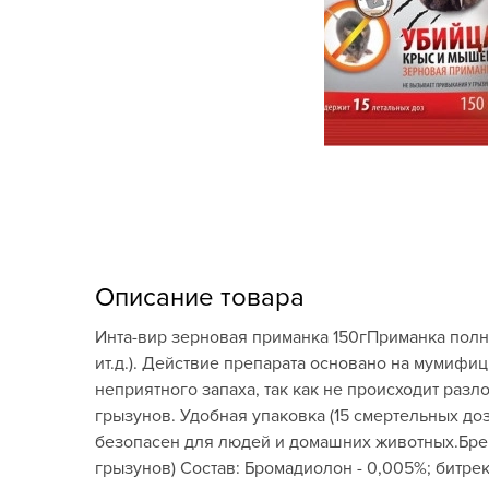
Кашпо, пластик,
керамика
Комнатные горшечные
растения
Консервация и
виноделие
Лук-севок, чеснок
Луковичные,
Описание товара
многолетники Весна
Инта-вир зерновая приманка 150гПриманка полн
Новогодняя продукция
ит.д.). Действие препарата основано на мумифи
неприятного запаха, так как не происходит раз
Отдых в саду, пикник
грызунов. Удобная упаковка (15 смертельных доз
безопасен для людей и домашних животных.Бренд
Подарочные карты
грызунов) Состав: Бромадиолон - 0,005%; битрек