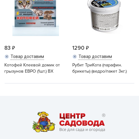
83
1290
Товар доставим
Товар доставим
Котофей Клеевой домик от
Рубит ТриКота (парафин.
грызунов ЕВРО (1шт.) ВХ
брикеты) (ведро/пакет 3кг.)