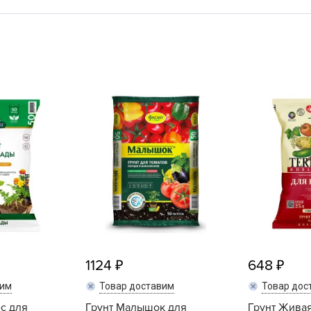
L
L
L
M
N
P
R
R
R
R
S
T
T
1124
648
T
вим
Товар доставим
Товар дос
U
ес для
Грунт Малышок для
Грунт Жива