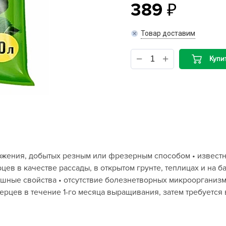
389
B
Товар доставим
B
Купи
D
D
E
e
F
F
ложения, добытых резным или фрезерным способом • извест
G
ев в качестве рассады, в открытом грунте, теплицах и на б
G
шные свойства • отсутствие болезнетворных микроорганизм
G
перцев в течение 1-го месяца выращивания, затем требуетс
G
H