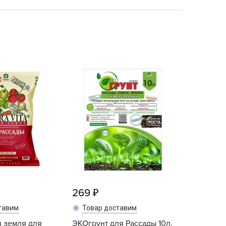
echuza
ist'OK
ISTOK
AROLEX
ika
alisad
aco
ehau
obin Green
ubit
antino
erra Vita
ORNADICA
269
UT BIO
тавим
Товар доставим
niel
я земля для
ЭКОгрунт для Рассады 10л.