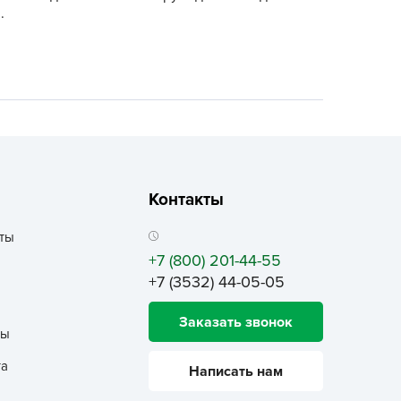
ALBRENTA CHEMICALS
.
arit
БТ Групп
гробалт
гробиотехнология
грос
гроСпан
Контакты
ГРОУСПЕХ
грофирма Аэлита
ты
грофирма манул
+7 (800) 201-44-55
ГРОЭЛИТА
+7 (3532) 44-05-05
ЭЛИТА
Заказать звонок
яском
ты
айкал
та
Написать нам
анные штучки