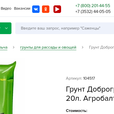
+7 (800) 201-44-55
Видео
Вакансии
+7 (3532) 44-05-05
г
льча
грунты для рассады и овощей
Грунт Доброг
Со с
Бренды
Не в
Артикул:
104517
A
Грунт Доброг
A
20л. Агробал
A
A
Стоимость: