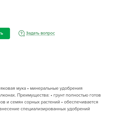
BAMA
ayer Garden
BMC
ona Forte
Задать вопрос
ть
acha Group
r.Klaus
xpert Garden
xpert home
ertika
inland
няковая мука • минеральные удобрения
rass
алконах. Преимущества: • грунт полностью готов
reen Boom
ов и семян сорных растений • обеспечивается
rinda
я внесение специализированных удобрений
RIZZLY
oZelock