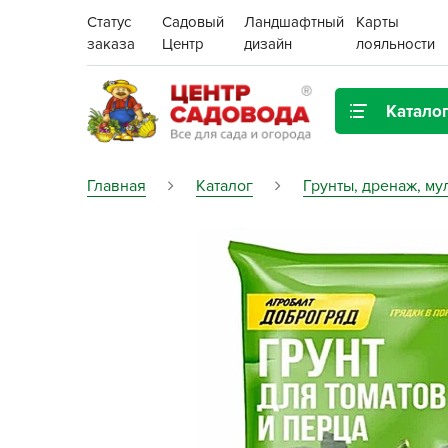
Статус
Садовый
Ландшафтный
Карты
заказа
Центр
дизайн
лояльности
Катало
Газонная трава
Главная
Каталог
Грунты, дренаж, му
Цена:
Грунты, дренаж, мульча
Декор для дома и сада
Поиск
Ёмкости для рассады и
растений,
проращиватели
Картофель семенной