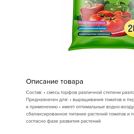
Кашпо, пластик,
керамика
Комнатные горшечные
растения
Консервация и
виноделие
Лук-севок, чеснок
Луковичные,
Описание товара
многолетники Весна
Состав: • смесь торфов различной степени раз
Новогодняя продукция
Предназначен для: • выращивания томатов и перц
к применению • имеет оптимальные водно-возду
Отдых в саду, пикник
сбалансированное питание растений томатов и 
согласно фазе развития растений
Подарочные карты