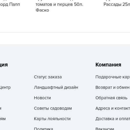
V
Норд Палп
томатов и перцев 50л.
Рассады 25л
Фаско
Z
А
А
А
А
А
ция
Компания
А
А
Статус заказа
Подарочные кар
а
Центр
Ландшафтный дизайн
Возврат и обмен
А
Новости
Обратная связь
А
А
м
Советы садоводам
Адреса и контак
б
лям
Карты лояльности
Доставка и опла
Б
Политика
Вакансии