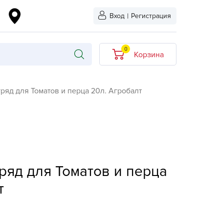
Вход
|
Регистрация
0
Корзина
В корзине нет
ряд для Томатов и перца 20л. Агробалт
товаров
кидкой
Хит продаж
Новинка
ыбрано
L-KO
ряд для Томатов и перца
LT
т
quapulse
vgust