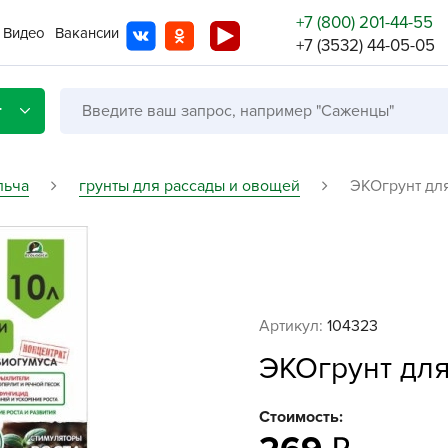
+7 (800) 201-44-55
Видео
Вакансии
+7 (3532) 44-05-05
г
льча
грунты для рассады и овощей
ЭКОгрунт для
Со с
Бренды
Не в
Артикул:
104323
A
ЭКОгрунт для
A
A
Стоимость:
A