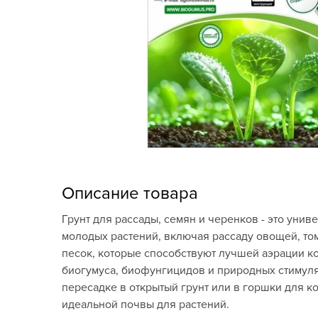
Кашпо, пластик,
керамика
Комнатные горшечные
растения
Консервация и
виноделие
Лук-севок, чеснок
Луковичные,
Описание товара
многолетники Весна
Грунт для рассады, семян и черенков - это уни
Новогодняя продукция
молодых растений, включая рассаду овощей, тома
песок, которые способствуют лучшей аэрации к
Отдых в саду, пикник
биогумуса, биофунгицидов и природных стимуля
пересадке в открытый грунт или в горшки для к
Подарочные карты
идеальной почвы для растений.