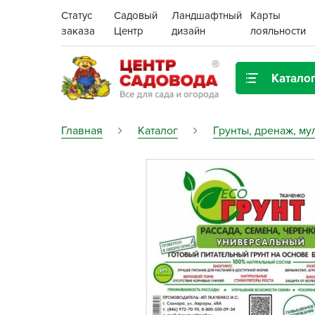
Статус
Садовый
Ландшафтный
Карты
заказа
Центр
дизайн
лояльности
Катало
Газонная трава
Главная
Каталог
Грунты, дренаж, му
Цена:
Грунты, дренаж, мульча
Декор для дома и сада
Поиск
Ёмкости для рассады и
растений,
проращиватели
Картофель семенной