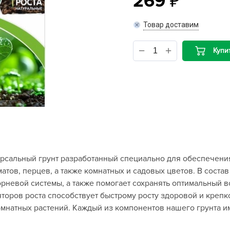
269
B
Товар доставим
B
Купи
D
D
E
e
F
F
версальный грунт разработанный специально для обеспечени
G
тов, перцев, а также комнатных и садовых цветов. В состав
G
орневой системы, а также помогает сохранять оптимальный
G
торов роста способствует быстрому росту здоровой и крепк
G
омнатных растений. Каждый из компонентов нашего грунта и
H