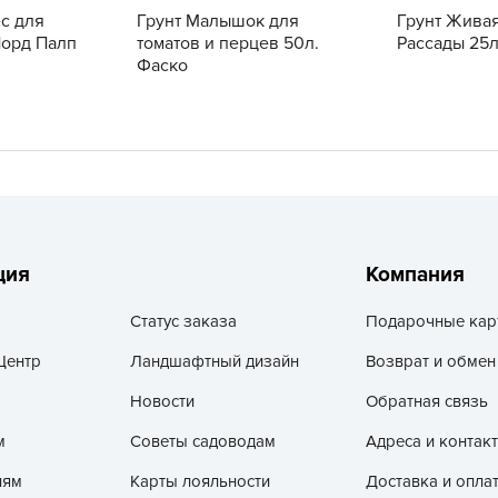
V
ес для
Грунт Малышок для
Грунт Жива
Норд Палп
томатов и перцев 50л.
Рассады 25л
Z
Фаско
А
А
А
А
А
А
ция
Компания
А
а
Статус заказа
Подарочные кар
А
Центр
Ландшафтный дизайн
Возврат и обмен
А
Новости
Обратная связь
А
м
Советы садоводам
Адреса и контак
б
Б
лям
Карты лояльности
Доставка и опла