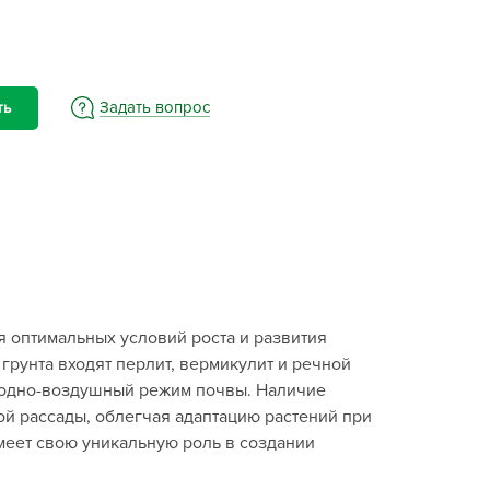
BAMA
ayer Garden
BMC
ona Forte
Задать вопрос
ть
acha Group
r.Klaus
xpert Garden
xpert home
ertika
inland
я оптимальных условий роста и развития
rass
 грунта входят перлит, вермикулит и речной
reen Boom
 водно-воздушный режим почвы. Наличие
rinda
ой рассады, облегчая адаптацию растений при
RIZZLY
меет свою уникальную роль в создании
oZelock