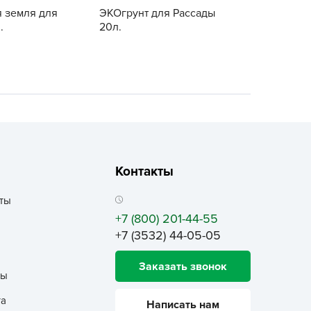
ALBRENTA CHEMICALS
я земля для
ЭКОгрунт для Рассады
.
20л.
arit
БТ Групп
гробалт
гробиотехнология
грос
гроСпан
ГРОУСПЕХ
Контакты
грофирма Аэлита
грофирма манул
ты
ГРОЭЛИТА
+7 (800) 201-44-55
+7 (3532) 44-05-05
ЭЛИТА
яском
Заказать звонок
ты
айкал
анные штучки
та
Написать нам