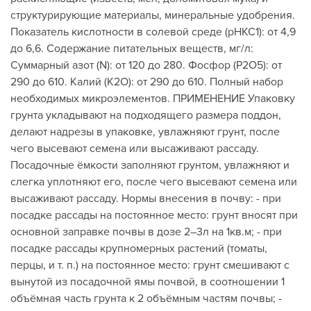
структурирующие материалы, минеральные удобрения.
Показатель кислотности в солевой среде (рНКС1): от 4,9
до 6,6. Содержание питательных веществ, мг/л:
Суммарный азот (N): от 120 до 280. Фосфор (Р2О5): от
290 до 610. Калий (К2О): от 290 до 610. Полный набор
необходимых микроэлементов. ПРИМЕНЕНИЕ Упаковку
грунта укладывают на подходящего размера поддон,
делают надрезы в упаковке, увлажняют грунт, после
чего высевают семена или высаживают рассаду.
Посадочные ёмкости заполняют грунтом, увлажняют и
слегка уплотняют его, после чего высевают семена или
высаживают рассаду. Нормы внесения в почву: - при
посадке рассады на постоянное место: грунт вносят при
основной заправке почвы в дозе 2–3л на 1кв.м; - при
посадке рассады крупномерных растений (томаты,
перцы, и т. п.) на постоянное место: грунт смешивают с
вынутой из посадочной ямы почвой, в соотношении 1
объёмная часть грунта к 2 объёмным частям почвы; -