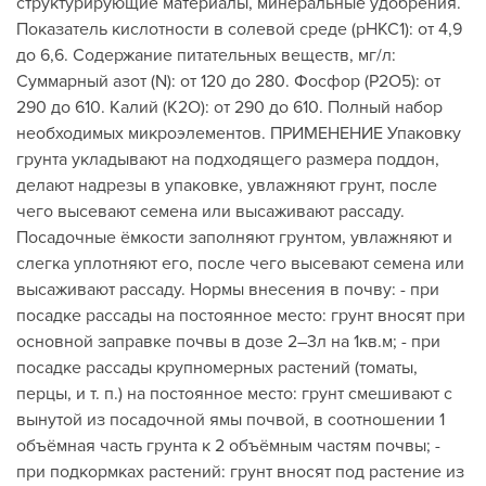
структурирующие материалы, минеральные удобрения.
Показатель кислотности в солевой среде (рНКС1): от 4,9
до 6,6. Содержание питательных веществ, мг/л:
Суммарный азот (N): от 120 до 280. Фосфор (Р2О5): от
290 до 610. Калий (К2О): от 290 до 610. Полный набор
необходимых микроэлементов. ПРИМЕНЕНИЕ Упаковку
грунта укладывают на подходящего размера поддон,
делают надрезы в упаковке, увлажняют грунт, после
чего высевают семена или высаживают рассаду.
Посадочные ёмкости заполняют грунтом, увлажняют и
слегка уплотняют его, после чего высевают семена или
высаживают рассаду. Нормы внесения в почву: - при
посадке рассады на постоянное место: грунт вносят при
основной заправке почвы в дозе 2–3л на 1кв.м; - при
посадке рассады крупномерных растений (томаты,
перцы, и т. п.) на постоянное место: грунт смешивают с
вынутой из посадочной ямы почвой, в соотношении 1
объёмная часть грунта к 2 объёмным частям почвы; -
при подкормках растений: грунт вносят под растение из