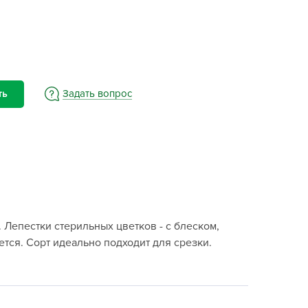
BAMA
ayer Garden
BMC
ona Forte
acha Group
Задать вопрос
ть
r.Klaus
xpert Garden
xpert home
ertika
inland
rass
. Лепестки стерильных цветков - с блеском,
reen Boom
ется. Сорт идеально подходит для срезки.
rinda
RIZZLY
oZelock