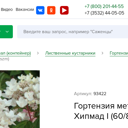
+7 (800) 201-44-55
Видео
Вакансии
+7 (3532) 44-05-05
г
ал (контейнер)
Лиственные кустарники
Гортенз
(szm)
Со с
Бренды
Не в
Артикул:
93422
A
Гортензия ме
A
A
Хипмад I (60/8
A