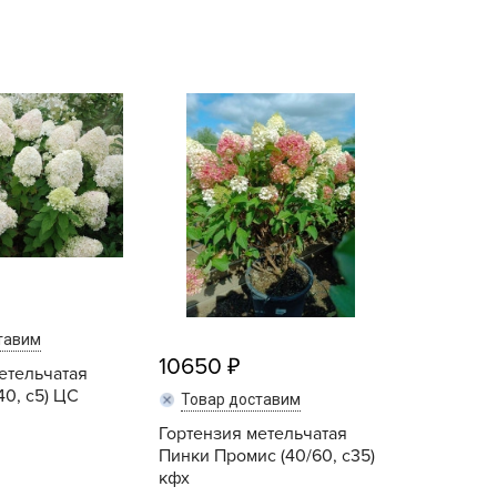
echuza
ist'OK
ISTOK
AROLEX
ika
alisad
aco
ehau
obin Green
ubit
тавим
antino
10650
етельчатая
erra Vita
40, с5) ЦС
Товар доставим
ORNADICA
Гортензия метельчатая
UT BIO
Пинки Промис (40/60, с35)
niel
кфх