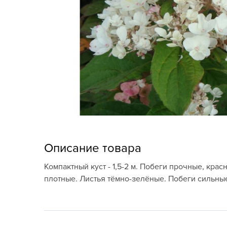
Кашпо, пластик,
керамика
Комнатные горшечные
растения
Консервация и
виноделие
Лук-севок, чеснок
Луковичные,
многолетники Весна
Описание товара
Новогодняя продукция
Компактный куст - 1,5-2 м. Побеги прочные, крас
плотные. Листья тёмно-зелёные. Побеги сильные
Отдых в саду, пикник
Подарочные карты