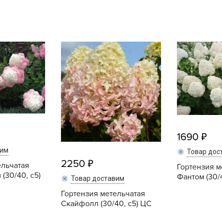
L
L
L
M
N
P
R
R
R
1690
R
вим
Товар дос
S
2250
ельчатая
Гортензия м
T
(30/40, с5)
Фантом (30/
Товар доставим
T
Гортензия метельчатая
T
Скайфолл (30/40, с5) ЦС
U