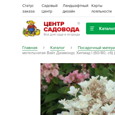
Статус
Садовый
Ландшафтный
Карты
заказа
Центр
дизайн
лояльности
Катало
Газонная трава
Главная
Каталог
Посадочный матери
метельчатая Вайт Диамондс Хипмад I (60/80, с6) 
Цена:
Грунты, дренаж, мульча
Декор для дома и сада
Поиск
Ёмкости для рассады и
растений,
проращиватели
Картофель семенной