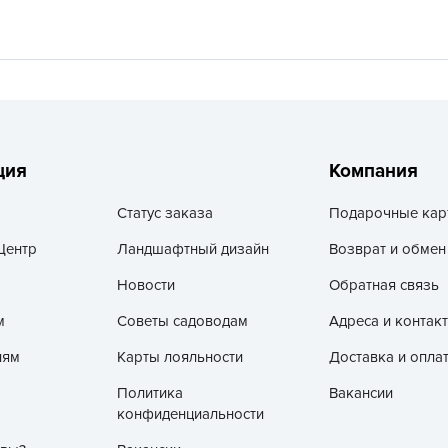
V
Z
А
А
А
А
ция
Компания
А
Статус заказа
Подарочные кар
А
Центр
Ландшафтный дизайн
Возврат и обмен
А
а
Новости
Обратная связь
А
м
Советы садоводам
Адреса и контак
А
лям
Карты лояльности
Доставка и опла
А
Политика
Вакансии
б
конфиденциальности
Б