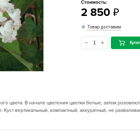
Стоимость:
2 850
B
Товар доставим
B
D
Купи
D
E
e
F
F
G
ного цвета. В начале цветения цветки белые, затем розовеют
G
. Куст вертикальный, компактный, аккуратный, не развалива
G
G
H