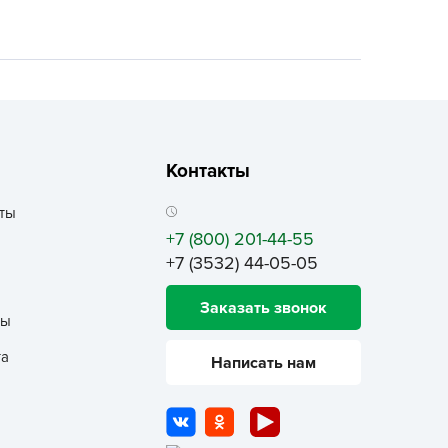
ALBRENTA CHEMICALS
arit
БТ Групп
гробалт
гробиотехнология
грос
Контакты
гроСпан
ты
ГРОУСПЕХ
+7 (800) 201-44-55
грофирма Аэлита
+7 (3532) 44-05-05
грофирма манул
Заказать звонок
ГРОЭЛИТА
ты
ЭЛИТА
та
Написать нам
яском
айкал
анные штучки