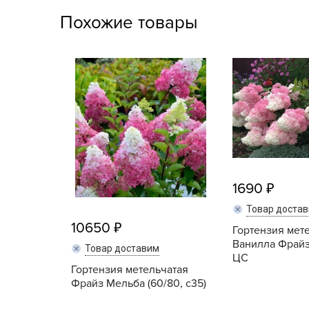
Посадочный материал
Похожие товары
(контейнер)
Садовый инвентарь и
техника
СЕМЕНА
Средства для септиков,
туалетов, компостов,
прудов и бассейнов
1690
Средства защиты
растений
Товар доста
10650
Гортензия мет
Средства от бытовых и
Ванилла Фрайз 
Товар доставим
летающих насекомых,
ЦС
грызунов
Гортензия метельчатая
Фрайз Мельба (60/80, с35)
Удобрения