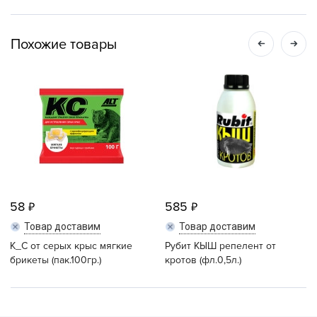
Похожие товары
58
585
Товар доставим
Товар доставим
К_С от серых крыс мягкие
Рубит КЫШ репелент от
брикеты (пак.100гр.)
кротов (фл.0,5л.)