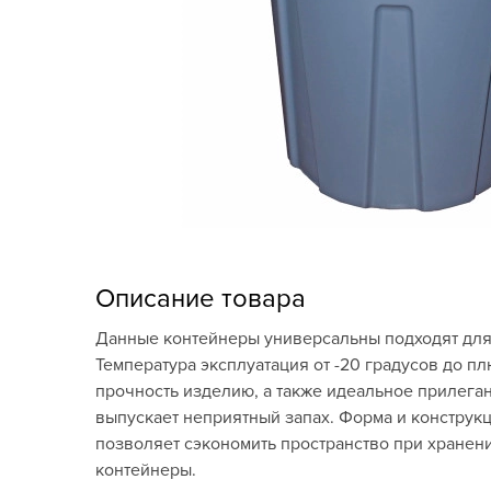
Кашпо, пластик,
керамика
Комнатные горшечные
растения
Консервация и
виноделие
Лук-севок, чеснок
Луковичные,
Описание товара
многолетники Весна
Данные контейнеры универсальны подходят для 
Новогодняя продукция
Температура эксплуатация от -20 градусов до 
прочность изделию, а также идеальное прилега
Отдых в саду, пикник
выпускает неприятный запах. Форма и конструк
позволяет сэкономить пространство при хранен
Подарочные карты
контейнеры.