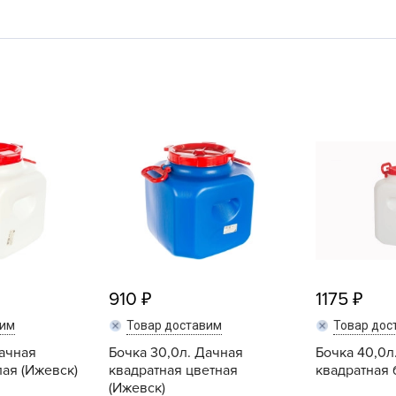
L
L
L
M
N
P
R
R
R
R
S
910
1175
T
вим
Товар доставим
Товар дос
T
Дачная
Бочка 30,0л. Дачная
Бочка 40,0л
T
лая (Ижевск)
квадратная цветная
квадратная 
U
(Ижевск)