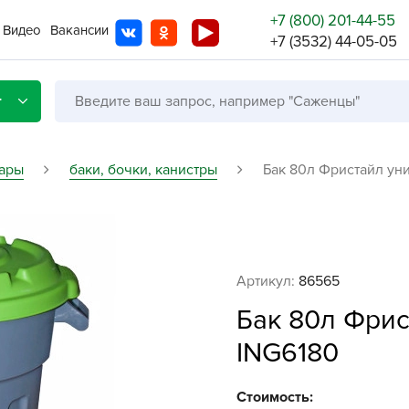
+7 (800) 201-44-55
Видео
Вакансии
+7 (3532) 44-05-05
г
вары
баки, бочки, канистры
Бак 80л Фристайл ун
Со с
Бренды
Не в
Артикул:
86565
A
Бак 80л Фрис
A
ING6180
A
A
Стоимость: