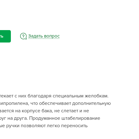
BAMA
ayer Garden
BMC
ona Forte
Задать вопрос
ть
acha Group
r.Klaus
xpert Garden
xpert home
ertika
inland
екает с них благодаря специальным желобкам.
rass
олипропилена, что обеспечивает дополнительную
reen Boom
тся на корпусе бака, не слетает и не
rinda
руг на друга. Продуманное штабелирование
RIZZLY
ые ручки позволяют легко переносить
oZelock