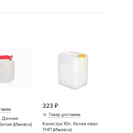
echuza
ist'OK
ISTOK
AROLEX
ika
alisad
aco
ehau
obin Green
ubit
antino
erra Vita
323
тавим
ORNADICA
Товар доставим
. Дачная
UT BIO
Канистра 10л. белая евро
белая (Ижевск)
niel
ТНП (Ижевск)