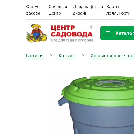
Статус
Садовый
Ландшафтный
Карты
заказа
Центр
дизайн
лояльности
Катало
Газонная трава
Главная
Каталог
Хозяйственные то
Цена:
Грунты, дренаж, мульча
Декор для дома и сада
Поиск
Ёмкости для рассады и
растений,
проращиватели
Картофель семенной