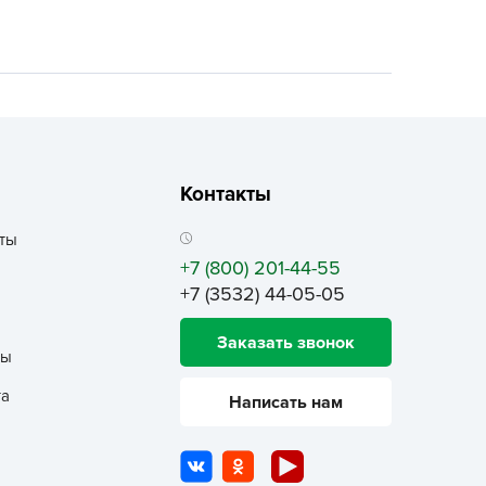
ALBRENTA CHEMICALS
arit
БТ Групп
гробалт
гробиотехнология
грос
Контакты
гроСпан
ты
ГРОУСПЕХ
+7 (800) 201-44-55
грофирма Аэлита
+7 (3532) 44-05-05
грофирма манул
ГРОЭЛИТА
Заказать звонок
ты
ЭЛИТА
та
Написать нам
яском
айкал
анные штучки