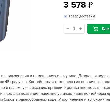
3 578
B
Товар доставим
B
Купи
D
D
E
e
F
F
использования в помещениях и на улице. Дождевая вода ст
G
плюс 45 градусов. Контейнеры изготовлены из первичного п
G
ние и надежную фиксацию крышки. Крышка плотно защелкивае
G
ция крышки позволяет надежно устанавливать контейнеры д
G
ии баков в разнообразном виде. Упрочненные и эргономичн
H