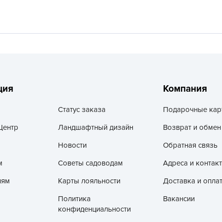
V
Z
А
А
А
А
ция
Компания
А
Статус заказа
Подарочные кар
А
А
Центр
Ландшафтный дизайн
Возврат и обмен
а
Новости
Обратная связь
А
м
Советы садоводам
Адреса и контак
А
лям
Карты лояльности
Доставка и опла
А
Политика
Вакансии
б
конфиденциальности
Б