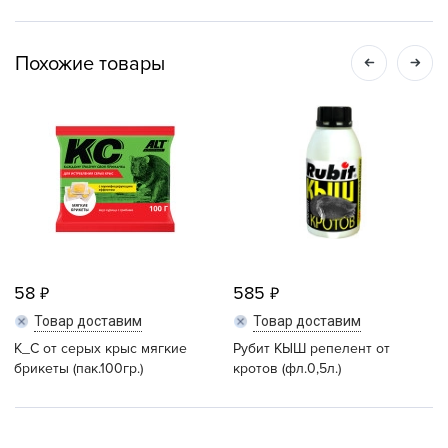
Похожие товары
58
585
Товар доставим
Товар доставим
К_С от серых крыс мягкие
Рубит КЫШ репелент от
брикеты (пак.100гр.)
кротов (фл.0,5л.)