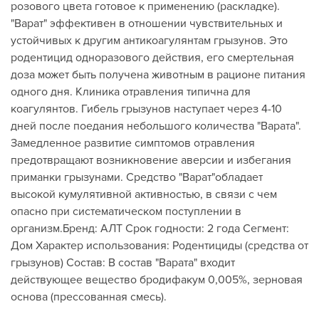
розового цвета готовое к применению (раскладке).
"Варат" эффективен в отношении чувствительных и
устойчивых к другим антикоагулянтам грызунов. Это
родентицид одноразового действия, его смертельная
доза может быть получена животным в рационе питания
одного дня. Клиника отравления типична для
коагулянтов. Гибель грызунов наступает через 4-10
дней после поедания небольшого количества "Варата".
Замедленное развитие симптомов отравления
предотвращают возникновение аверсии и избегания
приманки грызунами. Средство "Варат"обладает
высокой кумулятивной активностью, в связи с чем
опасно при систематическом поступлении в
организм.Бренд: АЛТ Срок годности: 2 года Сегмент:
Дом Характер использования: Родентициды (средства от
грызунов) Состав: В состав "Варата" входит
действующее вещество бродифакум 0,005%, зерновая
основа (прессованная смесь).