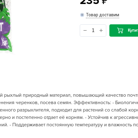
235
B
Товар доставим
B
Купи
D
D
E
e
F
F
й рыхлый природный материал, повышающий качество почты
G
нения черенков, посева семян. Эффективность: - Биологиче
G
енного разрыхлителя, подходит для растений со слабой корн
G
мерно и постепенно отдает её корням. - Устойчив к агресси
G
ний. - Поддерживает постоянную температуру и влажность п
H