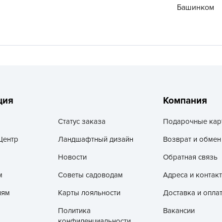
V
Башинком
Z
А
А
А
А
А
ция
Компания
А
Статус заказа
Подарочные кар
А
Центр
Ландшафтный дизайн
Возврат и обмен
а
А
Новости
Обратная связь
А
м
Советы садоводам
Адреса и контак
А
лям
Карты лояльности
Доставка и опла
б
Политика
Вакансии
Б
конфиденциальности