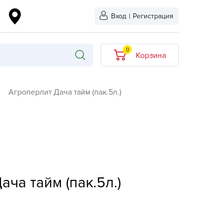
Вход
|
Регистрация
0
Корзина
В корзине нет
Агроперлит Дача тайм (пак.5л.)
товаров
кидкой
Хит продаж
Новинка
ыбрано
L-KO
ча тайм (пак.5л.)
LT
quapulse
vgust