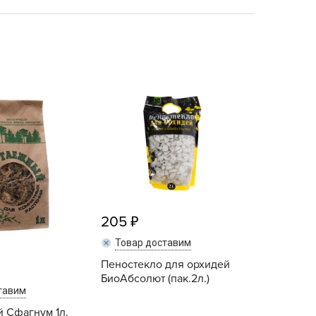
echuza
ist'OK
ISTOK
AROLEX
ika
alisad
aco
ehau
obin Green
ubit
antino
205
erra Vita
Товар доставим
ORNADICA
Пеностекло для орхидей
БиоАбсолют (пак.2л.)
UT BIO
тавим
niel
 Сфагнум 1л.