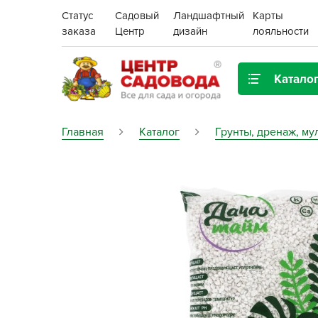
Статус
Садовый
Ландшафтный
Карты
заказа
Центр
дизайн
лояльности
Катало
Газонная трава
Главная
Каталог
Грунты, дренаж, му
Цена:
Грунты, дренаж, мульча
Декор для дома и сада
Поиск
Ёмкости для рассады и
растений,
проращиватели
Картофель семенной