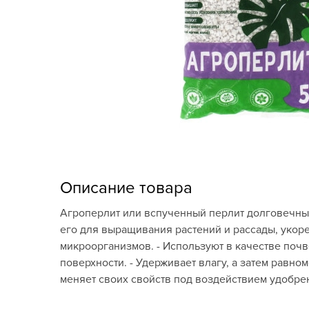
Кашпо, пластик,
керамика
Комнатные горшечные
растения
Консервация и
виноделие
Лук-севок, чеснок
Луковичные,
Описание товара
многолетники Весна
Агроперлит или вспученный перлит долговечны
Новогодняя продукция
его для выращивания растений и рассады, укоре
микроорганизмов. - Используют в качестве почв
Отдых в саду, пикник
поверхности. - Удерживает влагу, а затем равно
меняет своих свойств под воздействием удобре
Подарочные карты