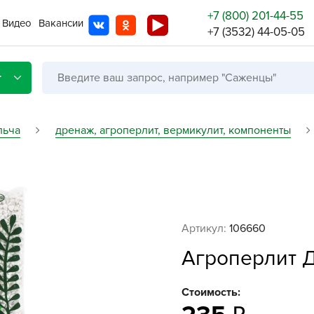
+7 (800) 201-44-55
Видео
Вакансии
+7 (3532) 44-05-05
г
льча
дренаж, агроперлит, вермикулит, компоненты
Со с
Бренды
Не в
Артикул:
106660
A
Агроперлит Да
A
A
Стоимость:
A