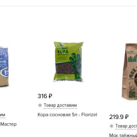
L
L
L
M
N
P
R
R
R
R
S
316
T
Товар доставим
T
Кора сосновая 5л - Florizel
вим
219.9
T
оМастер
Товар дос
U
Мох таёжный