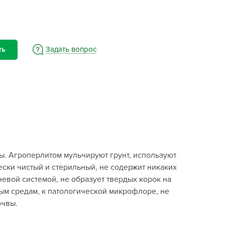
BAMA
ayer Garden
BMC
ona Forte
Задать вопрос
ть
acha Group
r.Klaus
xpert Garden
xpert home
ertika
inland
. Агроперлитом мульчируют грунт, используют
rass
ски чистый и стерильный, не содержит никаких
reen Boom
евой системой, не образует твердых корок на
rinda
вным средам, к патологической микрофлоре, не
RIZZLY
очвы.
oZelock