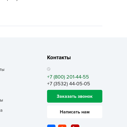
ALBRENTA CHEMICALS
arit
БТ Групп
гробалт
гробиотехнология
грос
гроСпан
Контакты
ГРОУСПЕХ
ты
грофирма Аэлита
+7 (800) 201-44-55
грофирма манул
+7 (3532) 44-05-05
ГРОЭЛИТА
Заказать звонок
ЭЛИТА
ты
яском
та
Написать нам
айкал
анные штучки