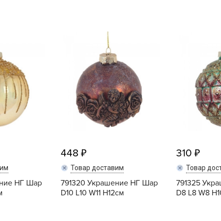
L
L
L
M
N
P
R
R
R
R
448
310
S
T
вим
Товар доставим
Товар дос
ние НГ Шар
791320 Украшение НГ Шар
791325 Укр
T
м
D10 L10 W11 H12см
D8 L8 W8 H
T
U