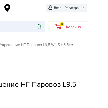
Вход
|
Регистрация
0
Корзина
В корзине нет
 Украшение НГ Паровоз L9,5 W4,5 H6,5см
товаров
кидкой
Хит продаж
Новинка
ыбрано
L-KO
шение НГ Паровоз L9,5
LT
quapulse
vgust