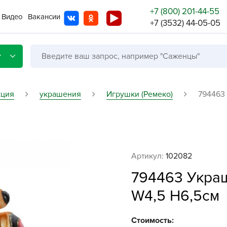
+7 (800) 201-44-55
Видео
Вакансии
+7 (3532) 44-05-05
г
кция
украшения
Игрушки (Ремеко)
794463
Со с
Бренды
Не в
Артикул:
102082
A
794463 Укра
A
W4,5 H6,5см
A
A
Стоимость: