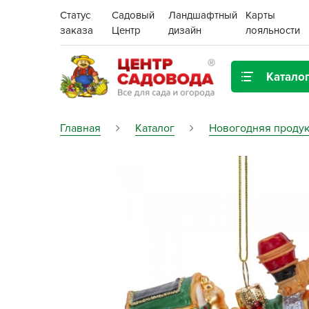
Статус
Садовый
Ландшафтный
Карты
заказа
Центр
дизайн
лояльности
Катало
Газонная трава
Главная
Каталог
Новогодняя проду
Цена:
Грунты, дренаж, мульча
Декор для дома и сада
Поиск
Ёмкости для рассады и
растений,
проращиватели
Картофель семенной