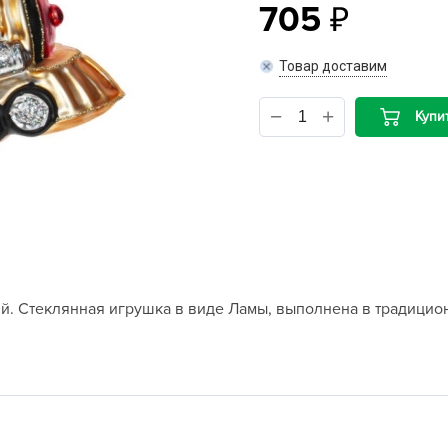
705
B
Товар доставим
B
Купи
D
D
E
e
F
F
ий. Стеклянная игрушка в виде Ламы, выполнена в традицио
G
G
G
G
H