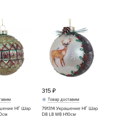
echuza
ist'OK
ISTOK
AROLEX
ika
alisad
aco
ehau
obin Green
ubit
315
antino
erra Vita
тавим
Товар доставим
ашение НГ Шар
ORNADICA
791314 Украшение НГ Шар
10см
D8 L8 W8 H10см
UT BIO
niel