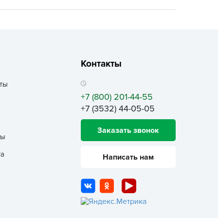
ALBRENTA CHEMICALS
arit
БТ Групп
гробалт
Контакты
гробиотехнология
грос
ты
гроСпан
+7 (800) 201-44-55
+7 (3532) 44-05-05
ГРОУСПЕХ
грофирма Аэлита
Заказать звонок
ты
грофирма манул
ГРОЭЛИТА
та
Написать нам
ЭЛИТА
яском
айкал
анные штучки