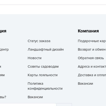
V
Z
А
А
ция
Компания
А
А
Статус заказа
Подарочные кар
А
Центр
Ландшафтный дизайн
Возврат и обмен
А
Новости
Обратная связь
А
м
Советы садоводам
Адреса и контак
а
А
лям
Карты лояльности
Доставка и опла
А
Политика
Вакансии
А
конфиденциальности
б
 вы?
Вакансии
Б