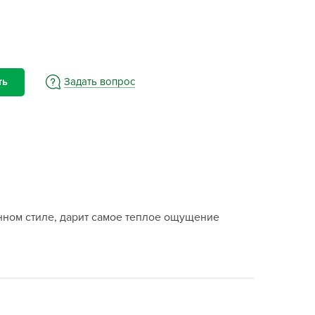
BAMA
ayer Garden
BMC
ona Forte
Задать вопрос
ть
acha Group
r.Klaus
xpert Garden
xpert home
ertika
inland
нном стиле, дарит самое теплое ощущение
rass
reen Boom
rinda
RIZZLY
oZelock