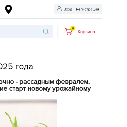
Вход
|
Регистрация
0
Корзина
В корзине нет
товаров
25 года
кидкой
Хит продаж
Новинка
дочно - рассадным февралем.
ыбрано
ие старт новому урожайному
L-KO
LT
quapulse
vgust