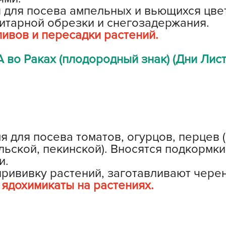
 для посева ампельных и вьющихся цве
Н
итарной обрезки и снегозадержания.
Н
ивов и пересадки растений.
Н
Н
во Раках (плодородный знак) (Дни Лист
О
О
О
о
П
 для посева томатов, огурцов, перцев (
ьской, пекинской). Вносятся подкормки
П
и.
П
ививку растений, заготавливают черен
ядохимикаты на растениях.
П
П
Р