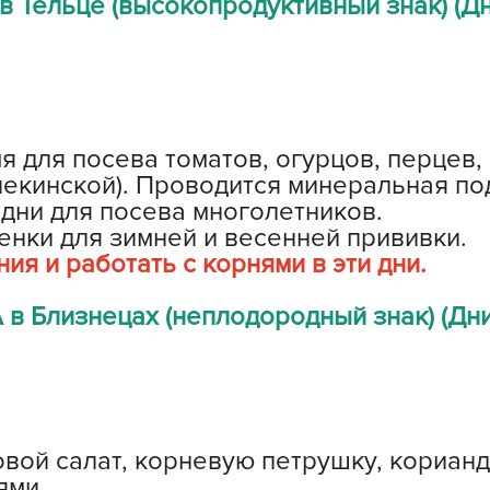
 Тельце (высокопродуктивный знак) (Дн
З
З
З
З
З
я для посева томатов, огурцов, перцев,
пекинской). Проводится минеральная по
И
дни для посева многолетников.
И
нки для зимней и весенней прививки.
К
ия и работать с корнями в эти дни.
Л
 в Близнецах (неплодородный знак) (Дни
Л
л
Л
М
вой салат, корневую петрушку, корианд
М
ями.