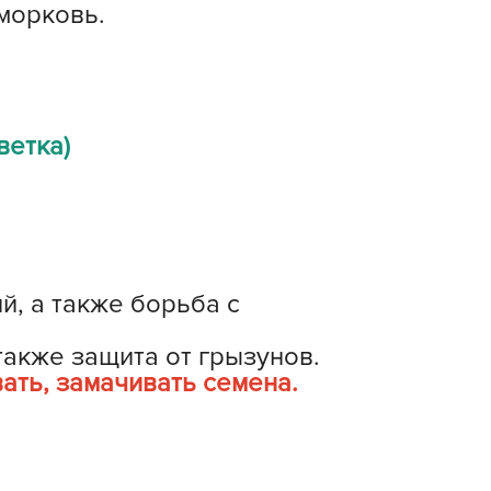
 морковь.
ашИнком
иокомплекс
иоМастер
иоМастер.
ветка)
БИОТЕХНОЛОГИИ
БИОТЕХСОЮЗ
уйские удобрения
АШЕ ХОЗЯЙСТВО
аше хозяйство ВХ
, а также борьба с
еликий воин
АВРИШ
акже защита от грызунов.
ать, замачивать семена.
арант
ЕРА
РИН БЭЛТ
ринкипер