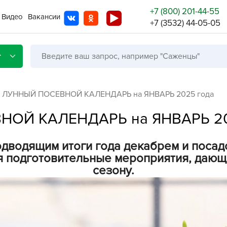
+7 (800) 201-44-55
Видео
Вакансии
+7 (3532) 44-05-05
г
й ЛУННЫЙ ПОСЕВНОЙ КАЛЕНДАРЬ на ЯНВАРЬ 2025 года
НОЙ КАЛЕНДАРЬ на ЯНВАРЬ 20
Со с
одводящим итоги года декабрем и поса
Бренды
Не в
я подготовительные мероприятия, дающ
сезону.
A
A
A
A