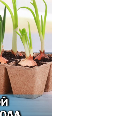
BAMA
ayer Garden
BMC
ona Forte
acha Group
r.Klaus
xpert Garden
xpert home
ertika
inland
rass
reen Boom
rinda
RIZZLY
oZelock