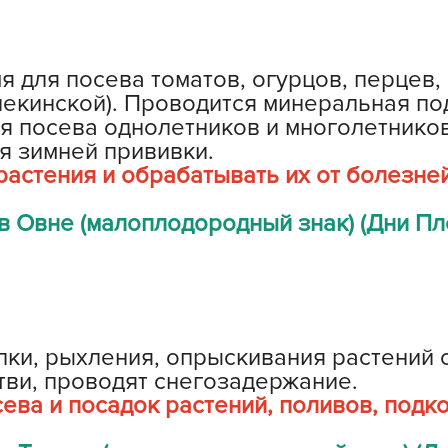
Г
Д
я для посева томатов, огурцов, перцев,
Д
пекинской). Проводится минеральная по
Д
я посева однолетников и многолетников
Д
я зимней прививки.
Д
растения и обрабатывать их от болезне
Д
 Овне (малоплодородный знак) (Дни Пл
Д
Д
д
Е
Ё
лки, рыхления, опрыскивания растений 
ви, проводят снегозадержание.
Ж
ева и посадок растений, поливов, подк
З