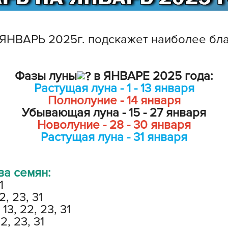
L
L
L
 ЯНВАРЬ 2025г. подскажет наиболее бл
M
N
Фазы луны
в ЯНВАРЕ 2025 года:
P
Растущая луна - 1 - 13 января
R
Полнолуние - 14 января
Убывающая луна - 15 - 27 января
R
Новолуние - 28 - 30 января
R
Растущая луна - 31 января
R
S
ва семян:
T
1
T
2, 23, 31
T
13, 22, 23, 31
22, 23, 31
U