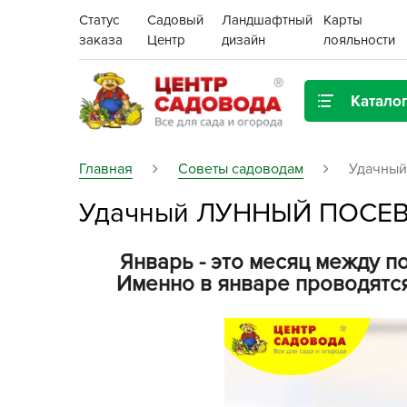
Статус
Садовый
Ландшафтный
Карты
заказа
Центр
дизайн
лояльности
Катало
Газонная трава
Главная
Советы садоводам
Удачны
Удачный ЛУННЫЙ ПОСЕВ
Цена:
Грунты, дренаж, мульча
Декор для дома и сада
Январь - это месяц между п
Поиск
Именно в январе проводятс
Ёмкости для рассады и
растений,
проращиватели
Картофель семенной