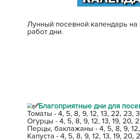
Посадочный материал
(контейнер)
Лунный посевной календарь на
Садовый инвентарь и
работ дни.
техника
СЕМЕНА
Средства для септиков,
туалетов, компостов,
прудов и бассейнов
Средства защиты
растений
Благоприятные дни для посе
Средства от бытовых и
Томаты - 4, 5, 8, 9, 12, 13, 22, 23, 3
летающих насекомых,
Огурцы - 4, 5, 8, 9, 12, 13, 19, 20, 2
грызунов
Перцы, баклажаны - 4, 5, 8, 9, 12, 
Капуста - 4, 5, 8, 9, 12, 13, 19, 20, 
Удобрения