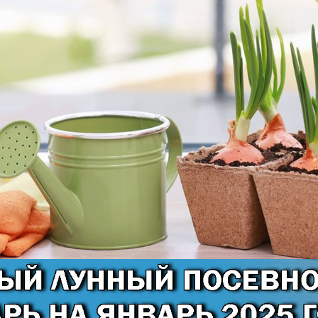
B
B
D
D
E
e
F
F
G
G
G
G
H