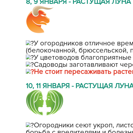
8, 9 ЯНВАРЯ - РАСТУЩАЯ ЛУНА в
У огородников отличное врем
(белокочанной, брюссельской, 
У цветоводов благоприятные 
Садоводы заготавливают чере
Не стоит пересаживать растен
10, 11 ЯНВАРЯ - РАСТУЩАЯ ЛУНА
Огородники сеют укроп, листо
борьба с вредителями и болезн