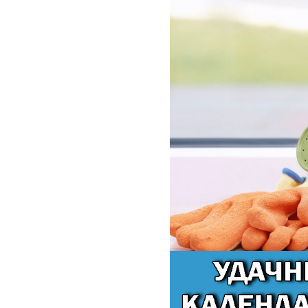
Кашпо, пластик,
керамика
Комнатные горшечные
растения
Консервация и
виноделие
Лук-севок, чеснок
Луковичные,
многолетники Весна
Новогодняя продукция
Отдых в саду, пикник
Подарочные карты