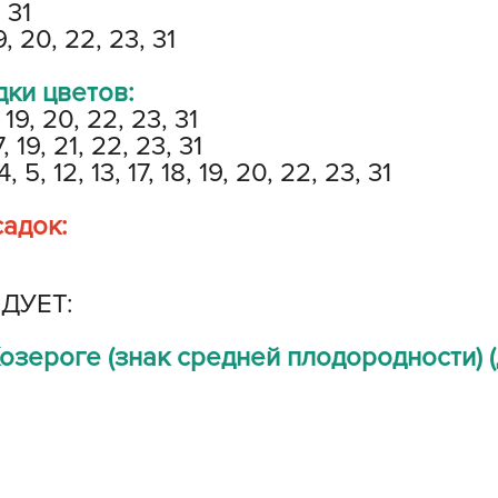
, 31
V
9, 20, 22, 23, 31
Z
А
дки цветов:
 19, 20, 22, 23, 31
А
, 19, 21, 22, 23, 31
А
 12, 13, 17, 18, 19, 20, 22, 23, 31
А
А
адок:
А
А
ДУЕТ:
а
А
зероге (знак средней плодородности) (
А
А
б
Б