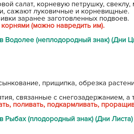
вой салат, корневую петрушку, свеклу,
Б
и, сажают луковичные и корневищные.
Б
вивки заранее заготовленных подвоев.
Б
 корнями (можно навредить им).
Б
 Водолее (неплодородный знак) (Дни Ц
Б
В
В
ынкование, прищипка, обрезка растений
В
Г
ия, связанные с снегозадержанием, а т
ать, поливать, подкармливать, проращив
Г
Г
 Рыбах (плодородный знак) (Дни Листа)
Г
Г