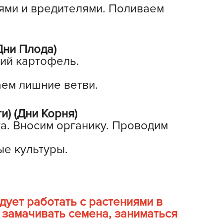
ями и вредителями. Поливаем
АША ДАЧА
овые семена
утривант
Дни Плода)
эст М
ий картофель.
ЖЗ КУЗНЕЦОВА
аем лишние ветви.
ктябрина Апрелевна
рганик Микс
) (Дни Корня)
ртон
ка. Вносим органику. Проводим
АРАНЬГА
АРТНЕР
ые культуры.
ластик репаблик
ПОИСК
оиск агрохолдинг
ует работать с растениями в
уршат
 замачивать семена, заниматься
адиан