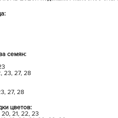
L
L
а:
L
M
N
P
R
ва семян:
R
23
R
2, 23, 27, 28
R
S
T
23, 27, 28
T
T
дки цветов:
, 20, 21, 22, 23
U