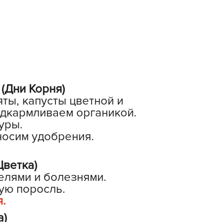
ALBRENTA CHEMICALS
arit
БТ Групп
гробалт
гробиотехнология
грос
(Дни Корня)
гроСпан
ты, капусты цветной и
ГРОУСПЕХ
одкармливаем органикой.
уры.
грофирма Аэлита
носим удобрения.
грофирма манул
ГРОЭЛИТА
ветка)
ЭЛИТА
елями и болезнями.
яском
ую поросль.
я.
айкал
анные штучки
а)