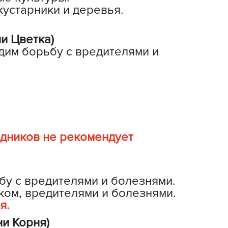
устарники и деревья.
рызунофф оффлайн
АР СВЕТА
и Цветка)
ача Time
дим борьбу с вредителями и
АЧА ПЛЮС
ача Тайм
АЧАtime
обрая Сила
октор Грин
октор Робик
одников не рекомендует
охлокс
вро-семена
ЛКА ОТ БЕЛКИ
бу с вредителями и болезнями.
ком, вредителями и болезнями.
ИВАЯ ЗЕМЛЯ
я.
ЖУК
ни Корня)
АС