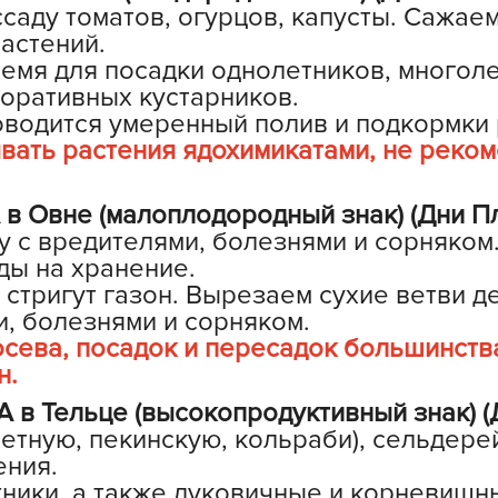
аду томатов, огурцов, капусты. Сажае
Б
астений.
Б
емя для посадки однолетников, многоле
Б
коративных кустарников.
Б
оводится умеренный полив и подкормки 
вать растения ядохимикатами, не реком
 Овне (малоплодородный знак) (Дни П
Б
 с вредителями, болезнями и сорняком
В
ды на хранение.
В
стригут газон. Вырезаем сухие ветви д
В
, болезнями и сорняком.
сева, посадок и пересадок большинства
Г
н.
Г
в Тельце (высокопродуктивный знак) (
Г
ветную, пекинскую, кольраби), сельдере
Г
ения.
Г
ники, а также луковичные и корневищн