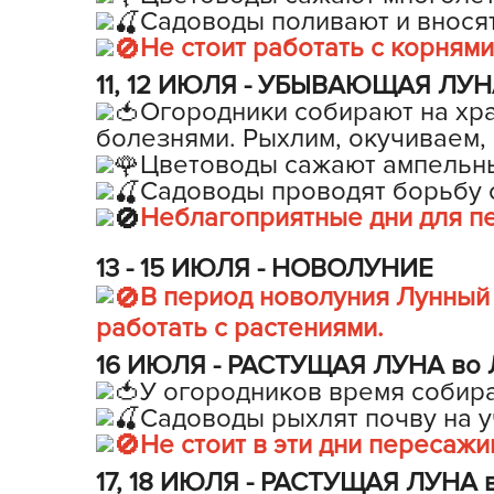
Садоводы поливают и вносят
Не стоит работать с корнями 
11, 12 ИЮЛЯ - УБЫВАЮЩАЯ ЛУНА 
Огородники собирают на хр
болезнями. Рыхлим, окучиваем,
Цветоводы сажают ампельны
Садоводы проводят борьбу 
Неблагоприятные дни для пе
13 - 15 ИЮЛЯ - НОВОЛУНИЕ
В период новолуния Лунный
работать с растениями.
16 ИЮЛЯ - РАСТУЩАЯ ЛУНА во Л
У огородников время собира
Садоводы рыхлят почву на у
Не стоит в эти дни пересажи
17, 18 ИЮЛЯ - РАСТУЩАЯ ЛУНА в