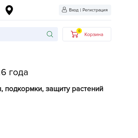
Вход
|
Регистрация
0
Корзина
В корзине нет
товаров
6 года
кидкой
Хит продаж
Новинка
, подкормки, защиту растений
ыбрано
L-KO
LT
quapulse
vgust