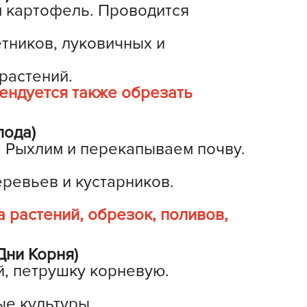
м картофель. Проводится
ашИнком
иокомплекс
тников, луковичных и
иоМастер
иоМастер.
растений.
ендуется также обрезать
БИОТЕХНОЛОГИИ
БИОТЕХСОЮЗ
лода)
уйские удобрения
. Рыхлим и перекапываем почву.
АШЕ ХОЗЯЙСТВО
аше хозяйство ВХ
еревьев и кустарников.
еликий воин
 растений, обрезок, поливов,
АВРИШ
арант
Дни Корня)
ЕРА
й, петрушку корневую.
РИН БЭЛТ
ринкипер
ые культуры.