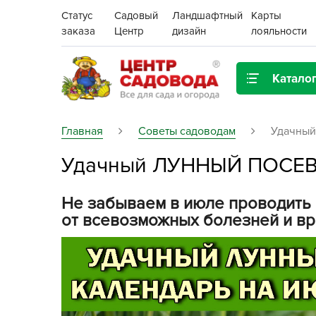
Статус
Садовый
Ландшафтный
Карты
заказа
Центр
дизайн
лояльности
Катало
Газонная трава
Главная
Советы садоводам
Удачны
Удачный ЛУННЫЙ ПОСЕВ
Цена:
Грунты, дренаж, мульча
Декор для дома и сада
Не забываем в июле проводить 
Поиск
от всевозможных болезней и вр
Ёмкости для рассады и
растений,
проращиватели
Картофель семенной