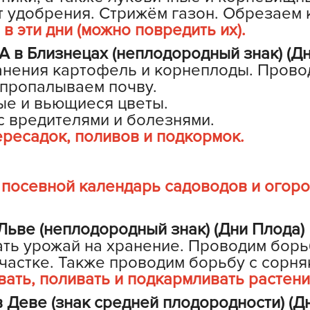
 удобрения. Стрижём газон. Обрезаем к
Г
в эти дни (можно повредить их).
Д
в Близнецах (неплодородный знак) (Дн
Д
анения картофель и корнеплоды. Прово
Д
 пропалываем почву.
Д
е и вьющиеся цветы.
Д
с вредителями и болезнями.
ресадок, поливов и подкормок.
Д
Д
Д
 посевной календарь садоводов и огор
д
Е
ьве (неплодородный знак) (Дни Плода)
Ё
ть урожай на хранение. Проводим борь
частке. Также проводим борьбу с сорня
Ж
вать, поливать и подкармливать растени
 Деве (знак средней плодородности) (Д
З