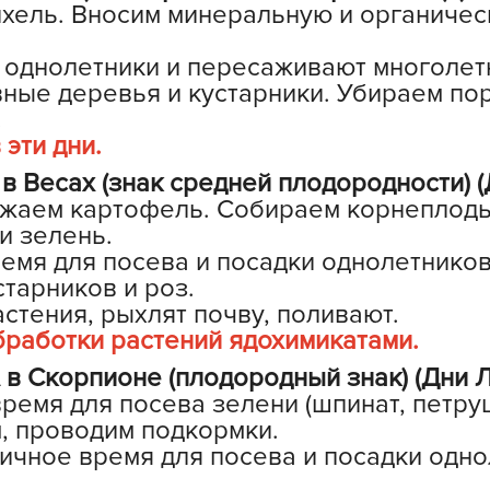
нхель. Вносим минеральную и органиче
З
З
 однолетники и пересаживают многолет
З
ые деревья и кустарники. Убираем пор
.
З
эти дни.
З
 Весах (знак средней плодородности) (
И
ажаем картофель. Собираем корнеплоды
И
и зелень.
К
емя для посева и посадки однолетников
тарников и роз.
Л
тения, рыхлят почву, поливают.
Л
бработки растений ядохимикатами.
л
 Скорпионе (плодородный знак) (Дни Л
Л
ремя для посева зелени (шпинат, петруш
м, проводим подкормки.
М
ичное время для посева и посадки одно
М