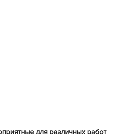
BAMA
ayer Garden
BMC
ona Forte
acha Group
r.Klaus
xpert Garden
xpert home
ertika
inland
rass
reen Boom
rinda
RIZZLY
oZelock
оприятные для различных работ