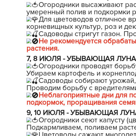
Огородники высаживают расс
умеренный полив и подкормки р
Для цветоводов отличное вр
корневищных культур, роз и де
Садоводы стригут газон. Пр
Не рекомендуется обрабаты
растения.
7, 8 ИЮЛЯ - УБЫВАЮЩАЯ ЛУНА в
Огородники проводят борьбу
Убираем картофель и корнепло
Садоводы собирают урожай, 
Проводим борьбу с вредителями
Неблагоприятные дни для по
подкормок, проращивания семя
9, 10 ИЮЛЯ - УБЫВАЮЩАЯ ЛУНА 
Огородники сеют капусту (ц
Подкармливаем, поливаем раст
Цветоводы сажают многолет