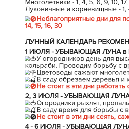
Многолетники - 1, 4, 5, 6, 9, 10, 17,
Луковичные и корневищные - 1, 4, 5
Хозяйственные товары
Неблагоприятные дни для по
14, 15, 16, 30
ЛУННЫЙ КАЛЕНДАРЬ РЕКОМЕН
1 ИЮЛЯ - УБЫВАЮЩАЯ ЛУНА в Ко
У огородников день для выс
кольраби. Проводим борьбу с в
Цветоводы сажают многолет
В саду обрезаем деревья и 
Не стоит в эти дни работать
2, 3 ИЮЛЯ - УБЫВАЮЩАЯ ЛУНА в
Огородники рыхлят, пропалы
В саду время для борьбы с 
Не стоит в эти дни сеять, с
4 - 6 ИЮЛЯ - УБЫВАЮЩАЯ ЛУНА 