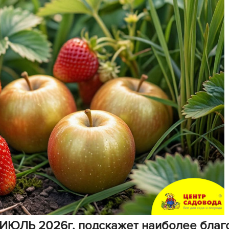
B
B
D
D
E
e
F
F
G
G
G
G
H
 ИЮЛЬ 2026г. подскажет наиболее благ