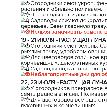
Огородники сеют укроп, фе
растения и обильно поливаем.
Цветоводы в эти дни сажают
Садоводы сажают декоративн
деревьев. Сеем газонную траву
Нельзя замачивать семена в 
19 - 21 ИЮЛЯ - РАСТУЩАЯ ЛУНА в
Огородники сеют зелень. С
рыхлим почву, удобряем овощи 
Для цветоводов отличное вр
корневищных, декоративных кус
Садоводы подкармливают рас
Неблагоприятные дни для о
22, 23 ИЮЛЯ - РАСТУЩАЯ ЛУНА в
У огородников прекрасное в
сеять редис в эти дни. Поливае
Для цветоводов всё ещё отл
луковичных и корневищных.