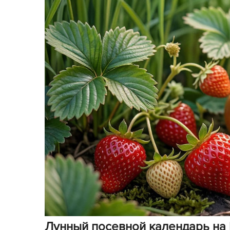
Кашпо, пластик,
керамика
Комнатные горшечные
растения
Консервация и
виноделие
Лук-севок, чеснок
Луковичные,
многолетники Весна
Новогодняя продукция
Отдых в саду, пикник
Подарочные карты
Лунный посевной календарь на