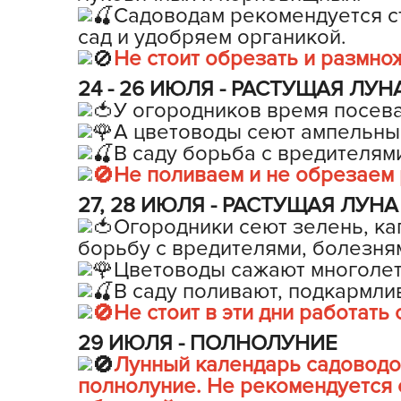
Садоводам рекомендуется с
сад и удобряем органикой.
Не стоит обрезать и размно
24 - 26 ИЮЛЯ - РАСТУЩАЯ ЛУНА 
У огородников время посев
А цветоводы сеют ампельны
В саду борьба с вредителям
Не поливаем и не обрезаем р
27, 28 ИЮЛЯ - РАСТУЩАЯ ЛУНА в
Огородники сеют зелень, ка
борьбу с вредителями, болезня
Цветоводы сажают многолет
В саду поливают, подкармли
Не стоит в эти дни работать
29 ИЮЛЯ - ПОЛНОЛУНИЕ
Лунный календарь садоводов
полнолуние. Не рекомендуется с