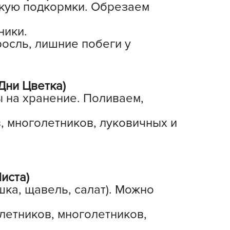
скую подкормки. Обрезаем
еленая Аптека Садовода
еленый ковер
ники.
ЕЛЕНЫЙ УГОЛОК
осль, лишние побеги у
емля-Матушка
лобный Тэд
Дни Цветка)
збавитель
 на хранение. Поливаем,
нта-Вир
отофей
, многолетников, луковичных и
АМА ТОРФ
АМА-ТОРФ
аматорф
иста)
ЕТТО
ка, щавель, салат). Можно
МАНУЛ
осАгро
летников, многолетников,
ультифлор