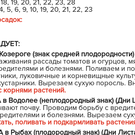
 18, 19, 20, 21, 22, 23, 28
V
, 6, 9, 10, 19, 20, 21, 22, 23
Z
садок:
А
А
А
ДУЕТ:
А
зероге (знак средней плодородности) 
А
аживания рассады томатов и огурцов, мя
А
редителями и болезнями. Поливаем и п
ники, луковичные и корневищные культ
А
кустарники. Вырезаем сухую поросль. В
а
 с корнями растений.
А
 Водолее (неплодородный знак) (Дни Ц
А
вают почву. Проводим борьбу с вредит
А
вредителями и болезнями. Вырезаем сух
ажать, поливать и подкармливать растени
б
Б
в Рыбах (плодородный знак) (Дни Лист