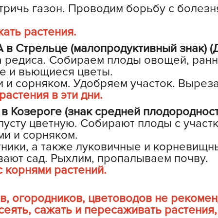
тричь газон. Проводим борьбу с болезн
Н
Н
жать растения.
Н
в Стрельце (малопродуктивный знак) (
Н
а редиса. Собираем плоды овощей, ранн
О
е и вьющиеся цветы.
и и сорняком. Удобряем участок. Вырез
О
астения в эти дни.
О
 Козероге (знак средней плодородности
о
пусту цветную. Собирают плоды с участ
П
ми и сорняком.
П
ники, а также луковичные и корневищн
вают сад. Рыхлим, пропалываем почву.
П
 с корнями растений.
П
, огородников, цветоводов не рекоменд
П
еять, сажать и пересаживать растения,
Р