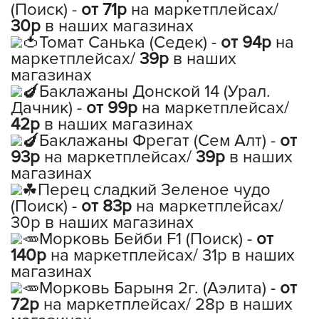
(Поиск) -
от 71р
на маркетплейсах/
30р
в наших магазинах
Томат Санька (Седек) -
от 94р
на
маркетплейсах/
39р
в наших
магазинах
Баклажаны Донской 14 (Урал.
Дачник) -
от 99р
на маркетплейсах/
42р
в наших магазинах
Баклажаны Фрегат (Сем Алт) -
от
93р
на маркетплейсах/
39р
в наших
магазинах
Перец сладкий Зеленое чудо
(Поиск) -
от 83р
на маркетплейсах/
30р в наших магазинах
Морковь Бейби F1 (Поиск) -
от
140р
на маркетплейсах/ 31р в наших
магазинах
Морковь Барыня 2г. (Аэлита) -
от
72р
на маркетплейсах/ 28р в наших