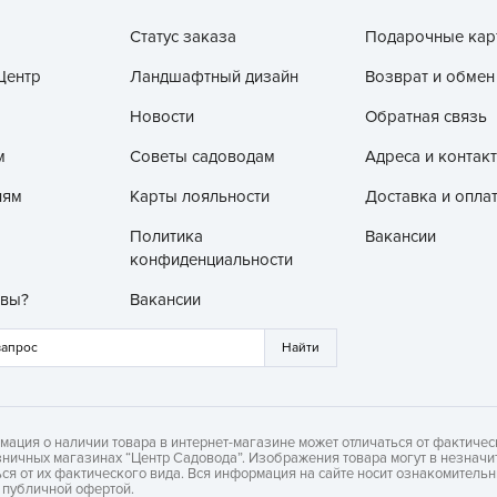
V
Статус заказа
Подарочные кар
Z
Центр
Ландшафтный дизайн
Возврат и обмен
А
А
Новости
Обратная связь
А
м
Советы садоводам
Адреса и контак
А
лям
Карты лояльности
Доставка и опла
А
Политика
Вакансии
А
конфиденциальности
А
 вы?
Вакансии
а
А
А
А
мация о наличии товара в интернет-магазине может отличаться от фактичес
б
зничных магазинах “Центр Садовода”. Изображения товара могут в незначи
ься от их фактического вида. Вся информация на сайте носит ознакомитель
Б
я публичной офертой.