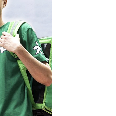
BAMA
ayer Garden
BMC
ona Forte
acha Group
r.Klaus
xpert Garden
xpert home
ertika
inland
rass
reen Boom
rinda
RIZZLY
oZelock