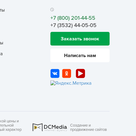
ALBRENTA CHEMICALS
ты
arit
+7 (800) 201-44-55
БТ Групп
+7 (3532) 44-05-05
гробалт
Заказать звонок
гробиотехнология
ты
грос
та
Написать нам
гроСпан
ГРОУСПЕХ
грофирма Аэлита
грофирма манул
ГРОЭЛИТА
ЭЛИТА
яском
кой цены и
айкал
тельной
Создание и
ный характер
продвижение сайтов
анные штучки