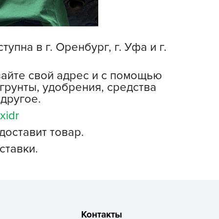
echuza
ist'OK
ISTOK
на в г. Оренбург, г. Уфа и г.
AROLEX
ika
вайте свой адрес и с помощью
alisad
грунты, удобрения, средства
aco
другое.
ehau
xidr
obin Green
доставит товар.
ubit
ставки.
antino
erra Vita
ORNADICA
UT BIO
niel
Контакты