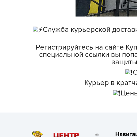
Посадочный материал
(контейнер)
Садовый инвентарь и
Служба курьерской доставки
техника
СЕМЕНА
Регистрируйтесь на сайте Ку
специальной ссылки вы попа
Средства для септиков,
защиты
туалетов, компостов,
С
прудов и бассейнов
Курьер в кратч
Средства защиты
Цены
растений
Средства от бытовых и
летающих насекомых,
грызунов
Удобрения
Навига