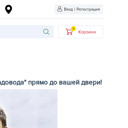
Вход
|
Регистрация
0
Корзина
В корзине нет
товаров
кидкой
Хит продаж
Новинка
адовода" прямо до вашей двери!
ыбрано
L-KO
LT
quapulse
vgust