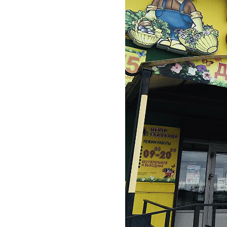
Кашпо, пластик,
керамика
Комнатные горшечные
растения
Консервация и
виноделие
Лук-севок, чеснок
Луковичные,
многолетники Весна
Новогодняя продукция
Отдых в саду, пикник
Подарочные карты