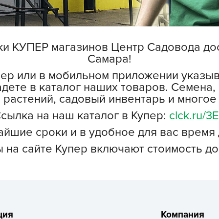
L
L
L
 КУПЕР магазинов Центр Садовода доступ
M
Самара!
N
пер или в мобильном приложении указы
P
дете в каталог наших товаров. Семена, 
R
 растений, садовый инвентарь и многое 
R
сылка на наш каталог в Купер:
clck.ru/3E
R
айшие сроки и в удобное для вас время 
R
 на сайте Купер включают стоимость до
S
T
T
T
U
ция
Компания