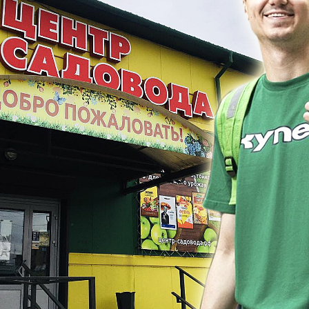
B
B
D
D
E
e
F
F
G
G
G
G
H