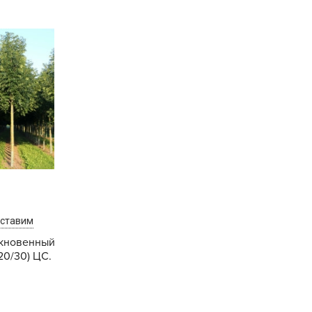
B
B
D
D
E
e
F
F
G
оставим
G
кновенный
c20/30) ЦС.
G
G
Купить
H