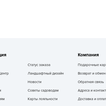
L
L
L
M
N
P
R
R
ция
Компания
R
Статус заказа
Подарочные кар
R
Центр
Ландшафтный дизайн
Возврат и обмен
S
T
Новости
Обратная связь
T
м
Советы садоводам
Адреса и контак
T
лям
Карты лояльности
Доставка и опла
U