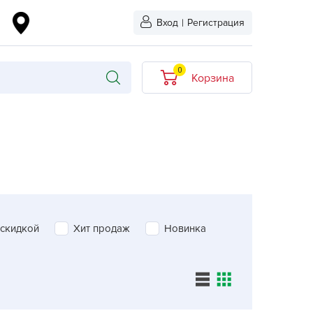
Вход
|
Регистрация
0
Корзина
В корзине нет
товаров
кидкой
Хит продаж
Новинка
ыбрано
 скидкой
Хит продаж
Новинка
L-KO
LT
quapulse
vgust