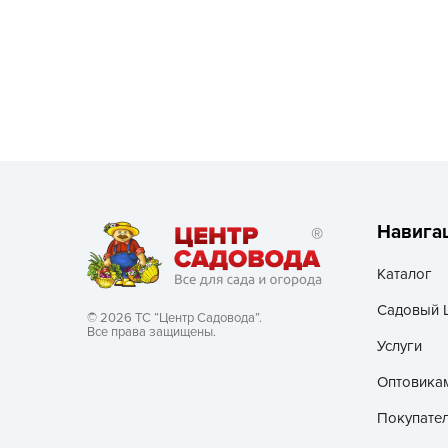
Посадочный материал
(контейнер)
Садовый инвентарь и
техника
СЕМЕНА
Средства для септиков,
туалетов, компостов,
Навига
прудов и бассейнов
Каталог
Средства защиты
растений
Садовый 
© 2026 ТС “Центр Садовода”.
Все права защищены.
Средства от бытовых и
Услуги
летающих насекомых,
Оптовика
грызунов
Покупате
Удобрения