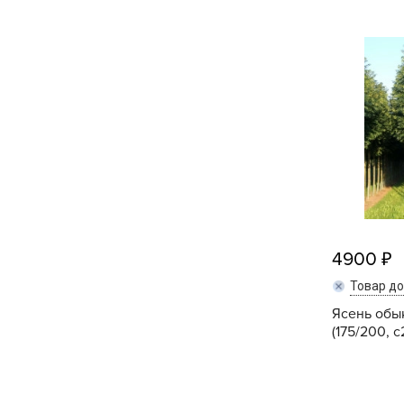
Кашпо, пластик,
керамика
Комнатные горшечные
растения
Консервация и
виноделие
Лук-севок, чеснок
Луковичные,
многолетники Весна
4900
Товар д
Новогодняя продукция
Ясень обы
(175/200, 
Отдых в саду, пикник
Подарочные карты