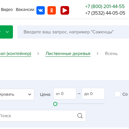
+7 (800) 201-44-55
Видео
Вакансии
+7 (3532) 44-05-05
г
ал (контейнер)
Лиственные деревья
Ясень
Со с
Бренды
Не в
Со
ировать
Цена:
A
A
A
A