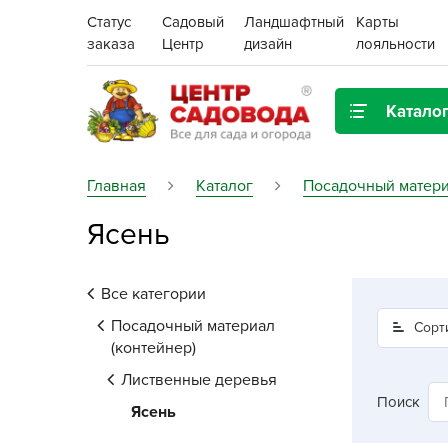
Статус
Садовый
Ландшафтный
Карты
заказа
Центр
дизайн
лояльности
Катало
Газонная трава
Главная
Каталог
Посадочный матери
Ясень
Цена:
Грунты, дренаж, мульча
Декор для дома и сада
Все категории
Поиск
Ёмкости для рассады и
Посадочный материал
Сорт
растений,
(контейнер)
проращиватели
Лиственные деревья
Поиск
Ясень
Картофель семенной