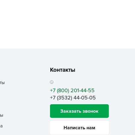
echuza
ist'OK
ISTOK
AROLEX
ika
alisad
aco
ehau
Контакты
obin Green
ты
ubit
+7 (800) 201-44-55
antino
+7 (3532) 44-05-05
erra Vita
Заказать звонок
ORNADICA
ты
UT BIO
та
Написать нам
niel