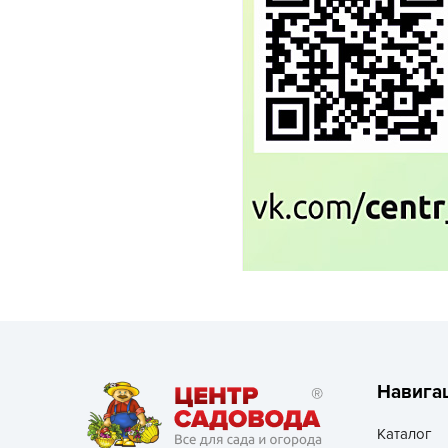
Посадочный материал
(контейнер)
Садовый инвентарь и
техника
СЕМЕНА
Средства для септиков,
туалетов, компостов,
прудов и бассейнов
Средства защиты
растений
Средства от бытовых и
летающих насекомых,
грызунов
Навига
Каталог
Удобрения