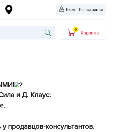
Вход
|
Регистрация
0
Корзина
В корзине нет
товаров
кидкой
Хит продаж
Новинка
ЫМИ!
ыбрано
ила и Д. Клаус:
L-KO
е,
LT
quapulse
 у продавцов-консультантов.
vgust