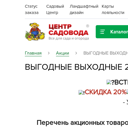
Статус
Садовый
Ландшафтный
Карты
заказа
Центр
дизайн
лояльности
Катало
Газонная трава
Главная
Акции
ВЫГОДНЫЕ ВЫХОДНЫЕ 
ВЫГОДНЫЕ ВЫХОДНЫЕ 28 
Цена:
Грунты, дренаж, мульча
Декор для дома и сада
ВСТ
Поиск
СКИДКА 20%
Ёмкости для рассады и
растений,
-
проращиватели
Картофель семенной
Перечень акционных товаров