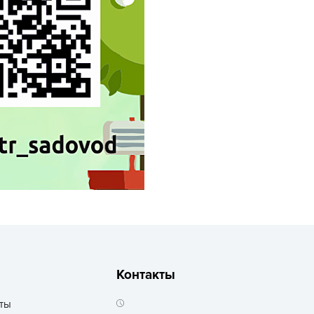
echuza
ist'OK
ISTOK
AROLEX
ika
alisad
aco
ehau
obin Green
ubit
antino
erra Vita
ORNADICA
Контакты
UT BIO
niel
ты