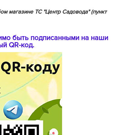
BAMA
ом магазине ТС "Центр Садовода" (пункт
ayer Garden
BMC
ona Forte
имо быть подписанными на наши
acha Group
ый QR-код.
r.Klaus
xpert Garden
xpert home
ertika
inland
rass
reen Boom
rinda
RIZZLY
oZelock