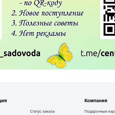
L
L
L
M
N
P
R
R
R
R
S
T
T
ция
Компания
T
U
Статус заказа
Подарочные кар