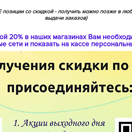
позиции со скидкой - получить можно позже в люб
B
выдачи заказов)
B
кой 20% в наших магазинах Вам необход
D
е сети и показать на кассе персональн
D
E
e
F
F
G
G
G
G
H