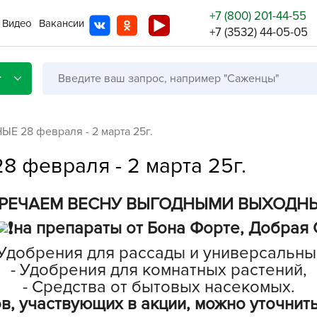
+7 (800) 201-44-55
Видео
Вакансии
+7 (3532) 44-05-05
г
28 февраля - 2 марта 25г.
февраля - 2 марта 25г.
Со с
РЕЧАЕМ ВЕСНУ ВЫГОДНЫМИ ВЫХОДН
Бренды
Не в
на препараты от Бона Форте, Добрая С
A
 Удобрения для рассады и универсальны
A
- Удобрения для комнатных растений,
A
- Средства от бытовых насекомых.
, участвующих в акции, можно уточнить
A