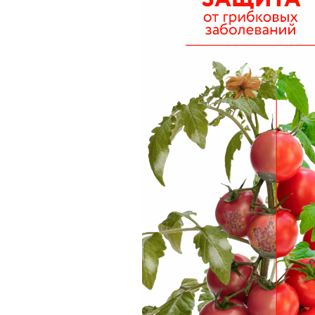
Кашпо, пластик,
керамика
Комнатные горшечные
растения
Консервация и
виноделие
Лук-севок, чеснок
Луковичные,
многолетники Весна
Новогодняя продукция
Отдых в саду, пикник
Подарочные карты