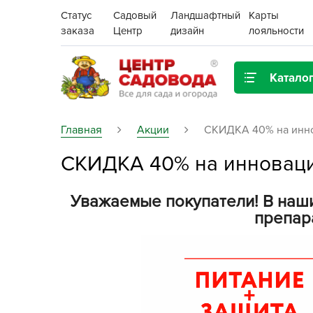
Статус
Садовый
Ландшафтный
Карты
заказа
Центр
дизайн
лояльности
Катало
Газонная трава
Главная
Акции
СКИДКА 40% на инн
СКИДКА 40% на инновац
Цена:
Грунты, дренаж, мульча
Декор для дома и сада
Уважаемые покупатели! В наши
Поиск
препар
Ёмкости для рассады и
растений,
проращиватели
Картофель семенной