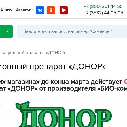
+7 (800) 201-44-55
Видео
Вакансии
+7 (3532) 44-05-05
г
овационный препарат «ДОНОР»
ионный препарат «ДОНОР»
Со с
х магазинах до конца марта действует
Бренды
Не в
ат «ДОНОР» от производителя «БИО-ком
A
A
A
A