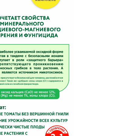
BAMA
ayer Garden
BMC
ona Forte
acha Group
r.Klaus
xpert Garden
xpert home
ertika
inland
rass
reen Boom
rinda
RIZZLY
oZelock