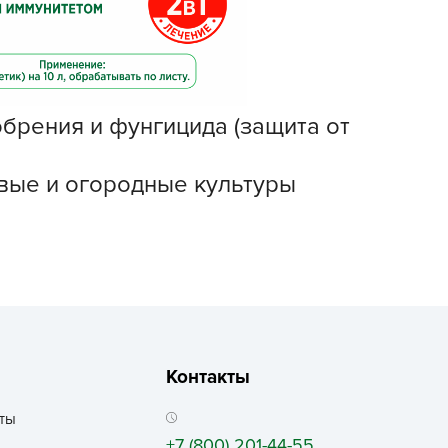
echuza
ist'OK
ISTOK
AROLEX
брения и фунгицида (защита от
ika
alisad
овые и огородные культуры
aco
ehau
obin Green
ubit
antino
erra Vita
ORNADICA
Контакты
UT BIO
ты
niel
+7 (800) 201-44-55