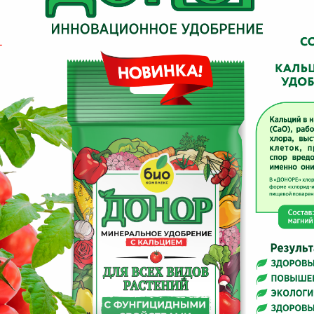
B
B
D
D
E
e
F
F
G
G
G
G
H