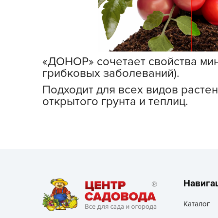
Посадочный материал
(контейнер)
Садовый инвентарь и
техника
«ДОНОР» сочетает свойства мин
грибковых заболеваний).
СЕМЕНА
Подходит для всех видов расте
Средства для септиков,
открытого грунта и теплиц.
туалетов, компостов,
прудов и бассейнов
Средства защиты
растений
Средства от бытовых и
летающих насекомых,
Навига
грызунов
Каталог
Удобрения