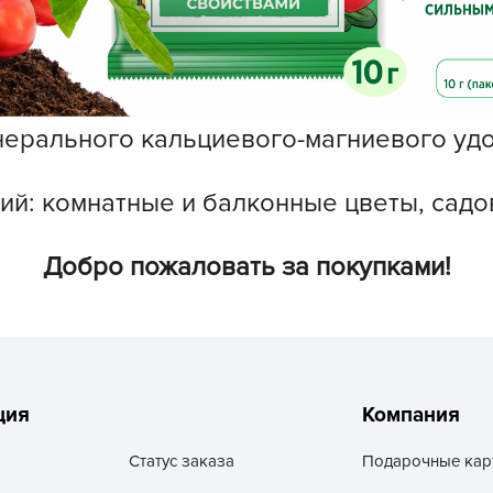
L
L
L
M
ерального кальциевого-магниевого удо
N
P
ний: комнатные и балконные цветы, сад
R
R
Добро пожаловать за покупками!
R
R
S
T
T
ция
Компания
T
Статус заказа
Подарочные кар
U