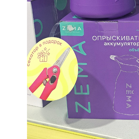
Посадочный материал
(контейнер)
Садовый инвентарь и
техника
СЕМЕНА
Средства для септиков,
туалетов, компостов,
прудов и бассейнов
Средства защиты
растений
Средства от бытовых и
летающих насекомых,
грызунов
Удобрения