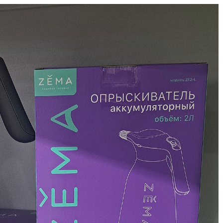
B
B
D
D
E
e
F
F
G
G
G
G
H