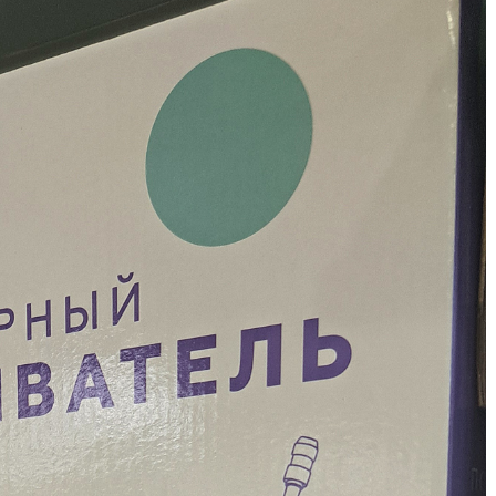
З
З
З
З
З
И
И
К
Л
Л
л
Л
М
М