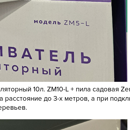
Г
Д
Д
Д
Д
Д
Д
Д
Д
д
яторный 10л. ZM10-L + пила садовая Ze
Е
 расстояние до 3-х метров, а при под
Ё
еревьев.
Ж
З