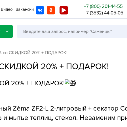
+7 (800) 201-44-55
Видео
Вакансии
+7 (3532) 44-05-05
г
A со СКИДКОЙ 20% + ПОДАРОК!
 СКИДКОЙ 20% + ПОДАРОК!
Со с
КОЙ 20% + ПОДАРОК!
Бренды
Не в
A
A
ый Zěma ZF2-L 2-литровый + секатор С
A
о и мытье теплиц, стекол. Незаменим пр
A