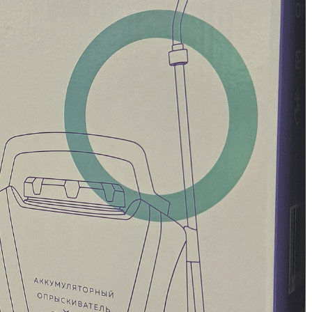
Н
Н
Н
Н
О
О
О
о
П
П
П
П
П
Р