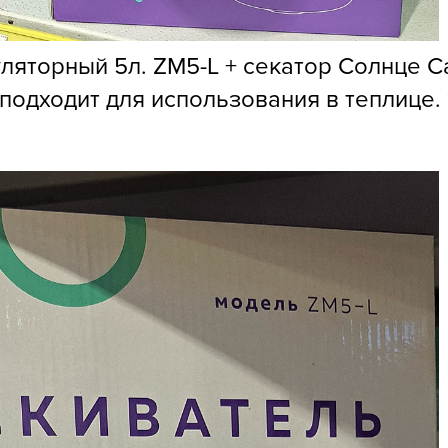
V
Z
яторный 5л. ZM5-L + секатор Солнце С
А
подходит для использования в теплице. 
А
А
А
А
А
А
а
А
А
А
б
Б