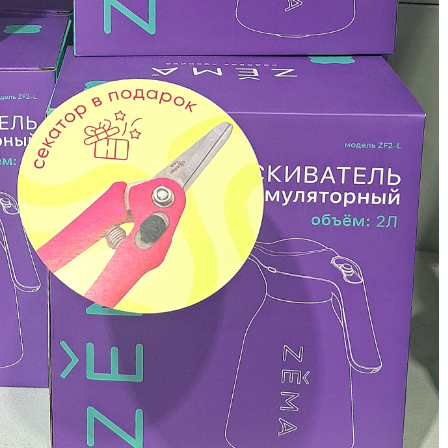
L
L
L
M
N
P
R
R
R
R
S
T
T
T
U