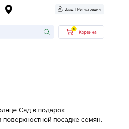
Вход
|
Регистрация
0
Корзина
В корзине нет
товаров
кидкой
Хит продаж
Новинка
ыбрано
L-KO
LT
олнце Сад в подарок
quapulse
и поверхностной посадке семян.
vgust