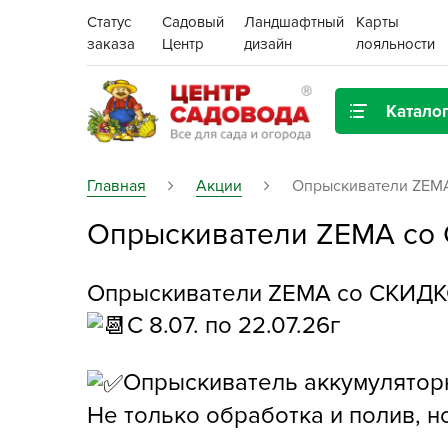
Статус
Садовый
Ландшафтный
Карты
заказа
Центр
дизайн
лояльности
Катало
Газонная трава
Главная
Акции
Опрыскиватели ZEM
Опрыскиватели ZEMA со
Цена:
Грунты, дренаж, мульча
Декор для дома и сада
Опрыскиватели ZEMA со СКИД
Поиск
С 8.07. по 22.07.26г
Ёмкости для рассады и
растений,
проращиватели
Опрыскиватель аккумуляторн
Не только обработка и полив, н
Картофель семенной