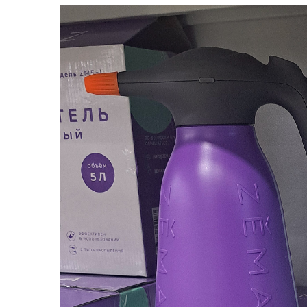
Кашпо, пластик,
керамика
Комнатные горшечные
растения
Консервация и
виноделие
Лук-севок, чеснок
Луковичные,
многолетники Весна
Новогодняя продукция
Отдых в саду, пикник
Подарочные карты