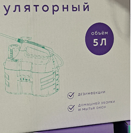
Б
Б
Б
Б
Б
В
В
В
Г
Г
Г
Г
Г