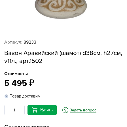
Артикул:
89233
Вазон Аравийский (шамот) d38см, h27см,
v11л., арт.1502
Стоимость:
5 495
Товар доставим
Купить
Задать вопрос