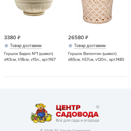
3380
26580
Товар доставим
Товар доставим
Горшок Бадио №1 (шамот)
Горшок Валентин (шамот)
d43см, h18см, v15л., арт.1167
d65см, h57см, v120л., арт.1480