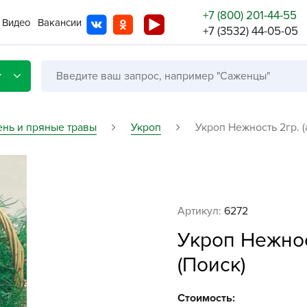
+7 (800) 201-44-55
Видео
Вакансии
+7 (3532) 44-05-05
г
ень и пряные травы
Укроп
Укроп Нежность 2гр. (
Со с
Бренды
Не в
Артикул:
6272
A
Укроп Нежност
A
(Поиск)
A
A
Стоимость: