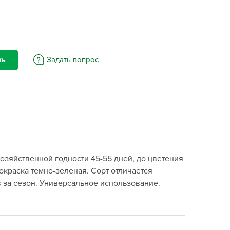
BAMA
ayer Garden
BMC
ona Forte
Задать вопрос
ть
acha Group
r.Klaus
xpert Garden
xpert home
ertika
inland
озяйственной годности 45-55 дней, до цветения
rass
окраска темно-зеленая. Сорт отличается
reen Boom
 за сезон. Универсальное использование.
rinda
RIZZLY
oZelock