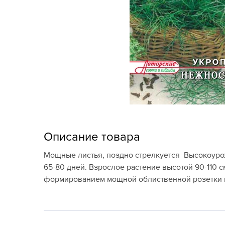
Кашпо, пластик,
керамика
Комнатные горшечные
растения
Консервация и
виноделие
Лук-севок, чеснок
Луковичные,
Описание товара
многолетники Весна
Мощные листья, поздно стрелкуется Высокоурож
Новогодняя продукция
65-80 дней. Взрослое растение высотой 90-110 
формированием мощной облиственной розетки и 
Отдых в саду, пикник
Подарочные карты