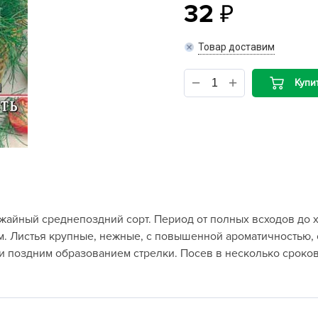
32
B
Товар доставим
B
Купи
D
D
E
e
F
F
айный среднепоздний сорт. Период от полных всходов до х
G
см. Листья крупные, нежные, с повышенной ароматичностью, 
G
поздним образованием стрелки. Посев в несколько сроков
G
G
H