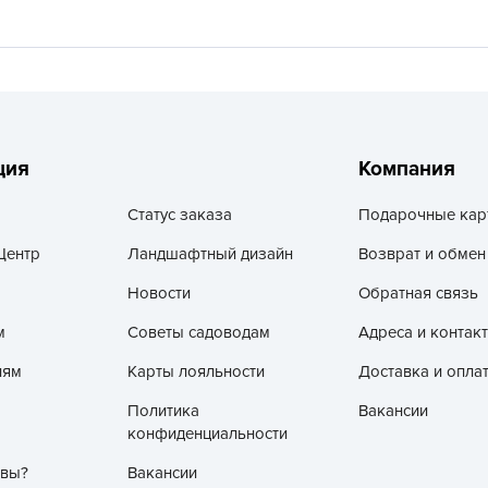
V
Z
А
А
А
ция
Компания
А
А
Статус заказа
Подарочные кар
А
Центр
Ландшафтный дизайн
Возврат и обмен
А
Новости
Обратная связь
а
м
Советы садоводам
Адреса и контак
А
лям
Карты лояльности
Доставка и опла
А
А
Политика
Вакансии
конфиденциальности
б
Б
 вы?
Вакансии