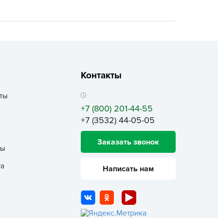
ALBRENTA CHEMICALS
arit
БТ Групп
гробалт
гробиотехнология
Контакты
грос
гроСпан
ты
+7 (800) 201-44-55
ГРОУСПЕХ
+7 (3532) 44-05-05
грофирма Аэлита
грофирма манул
Заказать звонок
ты
ГРОЭЛИТА
та
ЭЛИТА
Написать нам
яском
айкал
анные штучки