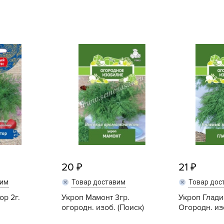
L
L
L
M
N
P
R
R
R
R
S
20
21
T
вим
Товар доставим
Товар дос
T
ор 2г.
Укроп Мамонт 3гр.
Укроп Глади
T
огородн. изоб. (Поиск)
Огородн. из
U