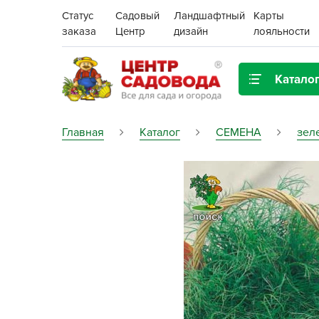
Статус
Садовый
Ландшафтный
Карты
заказа
Центр
дизайн
лояльности
Катало
Газонная трава
Главная
Каталог
СЕМЕНА
зел
Цена:
Грунты, дренаж, мульча
Декор для дома и сада
Поиск
Ёмкости для рассады и
растений,
проращиватели
Картофель семенной