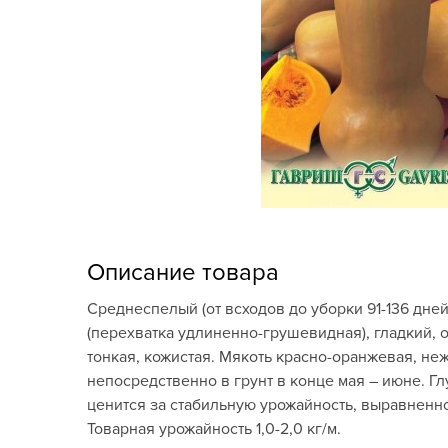
Кашпо, пластик,
керамика
Комнатные горшечные
растения
Консервация и
виноделие
Лук-севок, чеснок
Луковичные,
Описание товара
многолетники Весна
Среднеспелый (от всходов до уборки 91-136 дне
Новогодняя продукция
(перехватка удлиненно-грушевидная), гладкий, о
тонкая, кожистая. Мякоть красно-оранжевая, неж
Отдых в саду, пикник
непосредственно в грунт в конце мая – июне. Гл
ценится за стабильную урожайность, выравненно
Подарочные карты
Товарная урожайность 1,0-2,0 кг/м.