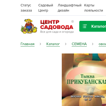
Статус
Садовый
Ландшафтный
Карты
заказа
Центр
дизайн
лояльности
Катало
Газонная трава
Главная
Каталог
СЕМЕНА
ово
Цена:
Грунты, дренаж, мульча
Декор для дома и сада
Поиск
Ёмкости для рассады и
растений,
проращиватели
Картофель семенной