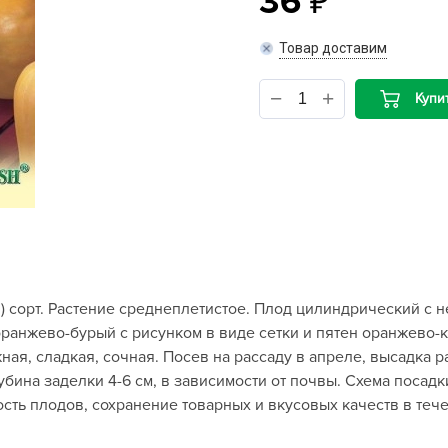
36
B
Товар доставим
B
Купи
D
D
E
e
F
F
й) сорт. Растение среднеплетистое. Плод цилиндрический с
G
ранжево-бурый с рисунком в виде сетки и пятен оранжево-ко
G
ная, сладкая, сочная. Посев на рассаду в апреле, высадка р
G
убина заделки 4-6 см, в зависимости от почвы. Схема посадки
G
сть плодов, сохранение товарных и вкусовых качеств в тече
H