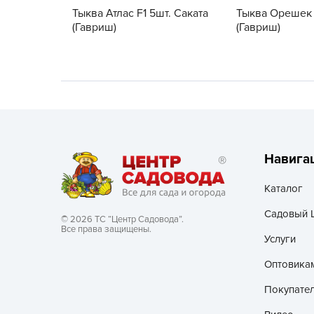
Тыква Атлас F1 5шт. Саката
Тыква Орешек 
Хозяйственные товары
(Гавриш)
(Гавриш)
Навига
Каталог
Садовый 
© 2026 ТС “Центр Садовода”.
Все права защищены.
Услуги
Оптовика
Покупате