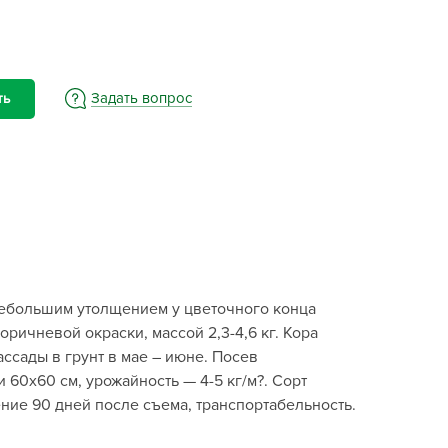
BAMA
ayer Garden
BMC
ona Forte
Задать вопрос
ть
acha Group
r.Klaus
xpert Garden
xpert home
ertika
inland
 небольшим утолщением у цветочного конца
rass
ричневой окраски, массой 2,3-4,6 кг. Кора
reen Boom
ассады в грунт в мае – июне. Посев
rinda
 60x60 см, урожайность — 4-5 кг/м?. Сорт
RIZZLY
ние 90 дней после съема, транспортабельность.
oZelock