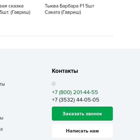
ALBRENTA CHEMICALS
вая сказка
Тыква Барбара F1 5шт
5шт. (Гавриш)
Саката (Гавриш)
arit
БТ Групп
гробалт
гробиотехнология
грос
гроСпан
ГРОУСПЕХ
Контакты
грофирма Аэлита
ты
грофирма манул
+7 (800) 201-44-55
ГРОЭЛИТА
+7 (3532) 44-05-05
ЭЛИТА
Заказать звонок
яском
ты
айкал
та
Написать нам
анные штучки