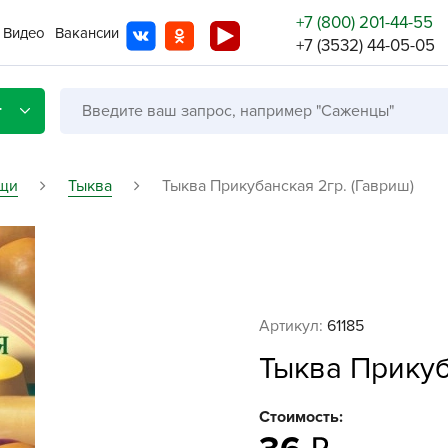
+7 (800) 201-44-55
Видео
Вакансии
+7 (3532) 44-05-05
г
щи
Тыква
Тыква Прикубанская 2гр. (Гавриш)
Со с
Бренды
Не в
Артикул:
61185
A
Тыква Прикуб
A
A
Стоимость:
A