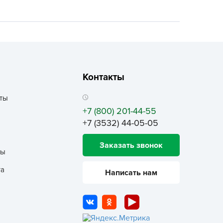
ALBRENTA CHEMICALS
arit
БТ Групп
гробалт
гробиотехнология
Контакты
грос
гроСпан
ты
+7 (800) 201-44-55
ГРОУСПЕХ
+7 (3532) 44-05-05
грофирма Аэлита
грофирма манул
Заказать звонок
ты
ГРОЭЛИТА
та
ЭЛИТА
Написать нам
яском
айкал
анные штучки