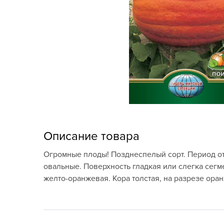
Кашпо, пластик,
керамика
Комнатные горшечные
растения
Консервация и
виноделие
Лук-севок, чеснок
Луковичные,
Описание товара
многолетники Весна
Огромные плоды! Позднеспелый сорт. Период от 
Новогодняя продукция
овальные. Поверхность гладкая или слегка сегме
желто-оранжевая. Кора толстая, на разрезе ора
Отдых в саду, пикник
Подарочные карты