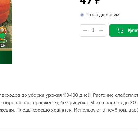
47
B
Товар доставим
B
Купи
D
D
E
e
F
F
всходов до уборки урожая 110-130 дней. Растение слабоплет
G
нтированная, оранжевая, без рисунка. Масса плодов до 30-50
G
нжевая. Плоды хорошо хранятся. Используют в печёном, вар
G
G
H