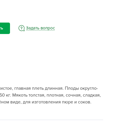
BAMA
ayer Garden
BMC
ona Forte
Задать вопрос
ть
acha Group
r.Klaus
xpert Garden
xpert home
ertika
inland
истое, главная плеть длинная. Плоды округло-
rass
 кг. Мякоть толстая, плотная, сочная, сладкая,
reen Boom
ёном виде, для изготовления пюре и соков.
rinda
RIZZLY
oZelock