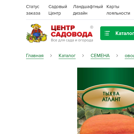
Статус
Садовый
Ландшафтный
Карты
заказа
Центр
дизайн
лояльности
Катало
Газонная трава
Главная
Каталог
СЕМЕНА
ово
Цена:
Грунты, дренаж, мульча
Декор для дома и сада
Поиск
Ёмкости для рассады и
растений,
проращиватели
Картофель семенной