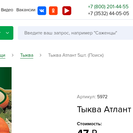
+7 (800) 201-44-55
Видео
Вакансии
+7 (3532) 44-05-05
г
щи
Тыква
Тыква Атлант 5шт. (Поиск)
Со с
Бренды
Не в
Артикул:
5972
A
Тыква Атлант 
A
A
Стоимость:
A