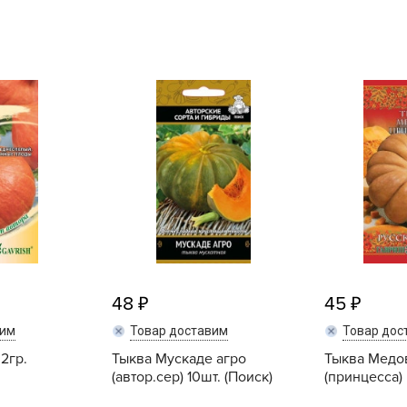
L
L
L
M
N
P
R
R
R
R
S
48
45
T
вим
Товар доставим
Товар дос
T
2гр.
Тыква Мускаде агро
Тыква Медо
T
(автор.сер) 10шт. (Поиск)
(принцесса) 
U