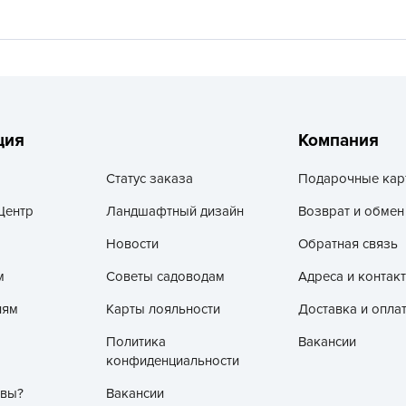
V
Z
А
А
А
ция
Компания
А
А
Статус заказа
Подарочные кар
А
Центр
Ландшафтный дизайн
Возврат и обмен
А
Новости
Обратная связь
а
м
Советы садоводам
Адреса и контак
А
лям
Карты лояльности
Доставка и опла
А
А
Политика
Вакансии
конфиденциальности
б
Б
 вы?
Вакансии