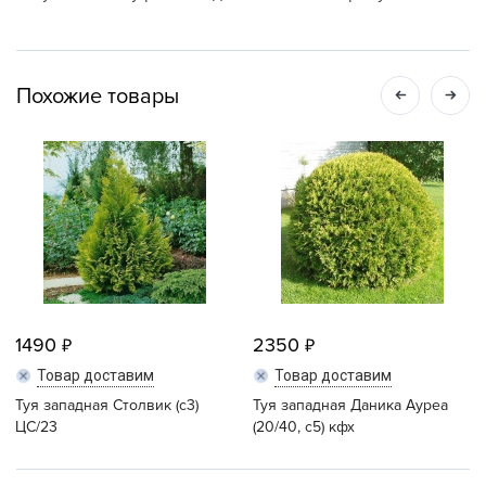
Похожие товары
1490
2350
Товар доставим
Товар доставим
Туя западная Столвик (с3)
Туя западная Даника Ауреа
ЦС/23
(20/40, с5) кфх