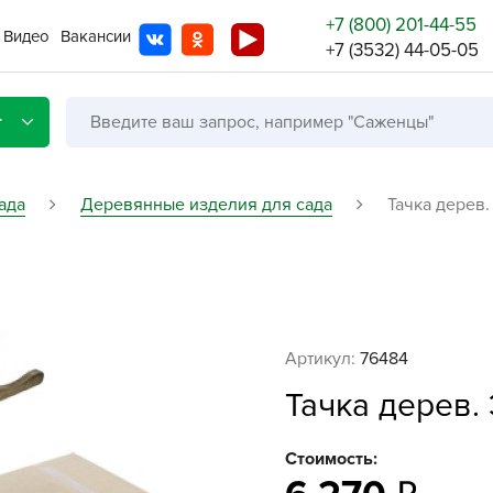
+7 (800) 201-44-55
Видео
Вакансии
+7 (3532) 44-05-05
г
ада
Деревянные изделия для сада
Тачка дерев.
Со с
Бренды
Не в
Артикул:
76484
A
Тачка дерев.
A
A
Стоимость:
A