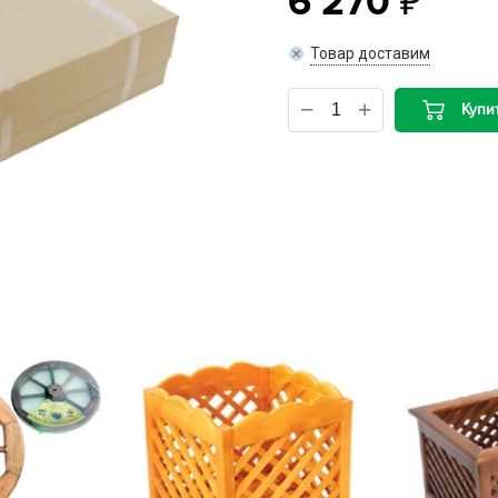
6 270
B
Товар доставим
B
Купи
D
D
E
e
F
F
G
G
G
G
H