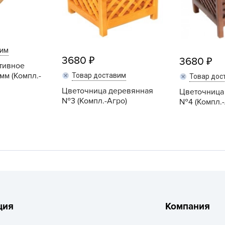
L
L
L
M
вим
3680
3680
тивное
N
мм (Компл.-
Товар доставим
Товар дос
P
Цветочница деревянная
Цветочница
R
№3 (Компл.-Агро)
№4 (Компл.-
R
R
R
S
T
T
T
ция
Компания
U