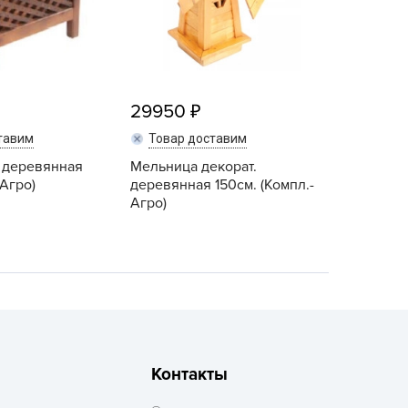
echuza
ist'OK
ISTOK
AROLEX
29950
ika
тавим
Товар доставим
alisad
 деревянная
Мельница декорат.
aco
Агро)
деревянная 150см. (Компл.-
ehau
Агро)
obin Green
ubit
antino
erra Vita
ORNADICA
UT BIO
Контакты
niel