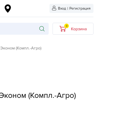
Вход
|
Регистрация
0
Корзина
В корзине нет
 Эконом (Компл.-Агро)
товаров
кидкой
Хит продаж
Новинка
ыбрано
L-KO
 Эконом (Компл.-Агро)
LT
quapulse
vgust