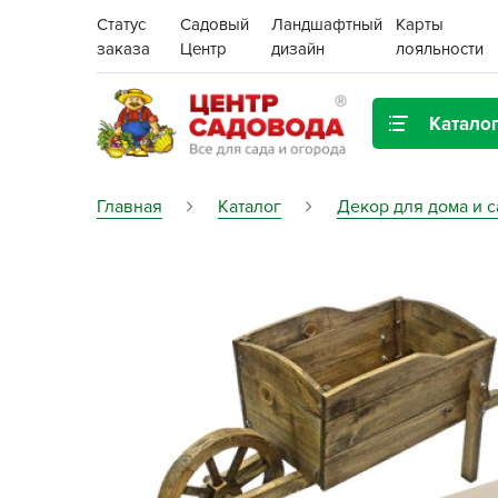
Статус
Садовый
Ландшафтный
Карты
заказа
Центр
дизайн
лояльности
Катало
Газонная трава
Главная
Каталог
Декор для дома и с
Цена:
Грунты, дренаж, мульча
Декор для дома и сада
Поиск
Ёмкости для рассады и
растений,
проращиватели
Картофель семенной