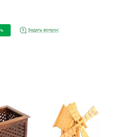
BAMA
ayer Garden
BMC
ona Forte
Задать вопрос
ть
acha Group
r.Klaus
xpert Garden
xpert home
ertika
inland
rass
reen Boom
rinda
RIZZLY
oZelock