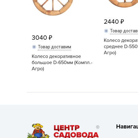
Посадочный материал
(контейнер)
2440
Садовый инвентарь и
Товар доста
техника
3040
Колесо декора
СЕМЕНА
среднее D-550
Товар доставим
Агро)
Колесо декоративное
Средства для септиков,
большое D-650мм (Компл.-
туалетов, компостов,
Агро)
прудов и бассейнов
Средства защиты
растений
Средства от бытовых и
летающих насекомых,
грызунов
Навига
Удобрения