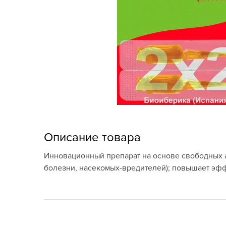
Кашпо, пластик,
керамика
Комнатные горшечные
растения
Консервация и
виноделие
Лук-севок, чеснок
Луковичные,
Описание товара
многолетники Весна
Инновационный препарат на основе свободных ам
Новогодняя продукция
болезни, насекомых-вредителей); повышает эф
Отдых в саду, пикник
Подарочные карты