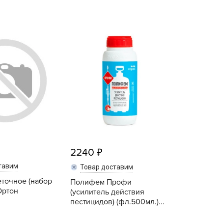
echuza
ist'OK
ISTOK
AROLEX
ika
alisad
aco
ehau
obin Green
ubit
2240
antino
тавим
erra Vita
Товар доставим
точное (набор
ORNADICA
Полифем Профи
Ортон
(усилитель действия
UT BIO
пестицидов) (фл.500мл.)...
niel