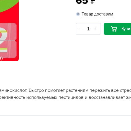
65
B
Товар доставим
B
Купи
D
D
E
e
F
F
инокислот. Быстро помогает растениям пережить все стресс
G
фективность используемых пестицидов и восстанавливает ж
G
G
G
H