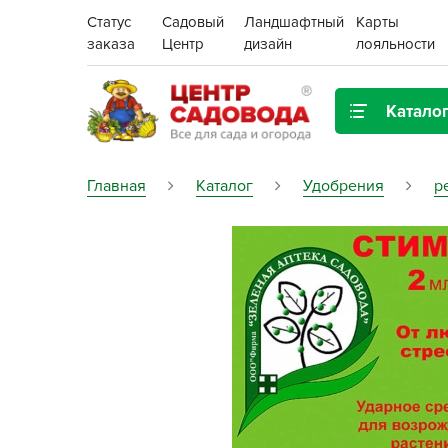
Статус
Садовый
Ландшафтный
Карты
заказа
Центр
дизайн
лояльности
Катало
Газонная трава
Главная
Каталог
Удобрения
р
Цена:
Грунты, дренаж, мульча
Декор для дома и сада
Поиск
Ёмкости для рассады и
растений,
проращиватели
Картофель семенной