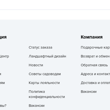
V
Z
А
А
А
ция
Компания
А
А
Статус заказа
Подарочные кар
А
Центр
Ландшафтный дизайн
Возврат и обмен
А
Новости
Обратная связь
а
м
Советы садоводам
Адреса и контак
А
лям
Карты лояльности
Доставка и опла
А
А
Политика
Вакансии
конфиденциальности
б
 вы?
Вакансии
Б