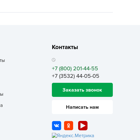
ALBRENTA CHEMICALS
arit
БТ Групп
гробалт
гробиотехнология
Контакты
грос
гроСпан
ты
+7 (800) 201-44-55
ГРОУСПЕХ
+7 (3532) 44-05-05
грофирма Аэлита
грофирма манул
Заказать звонок
ты
ГРОЭЛИТА
та
Написать нам
ЭЛИТА
яском
айкал
анные штучки