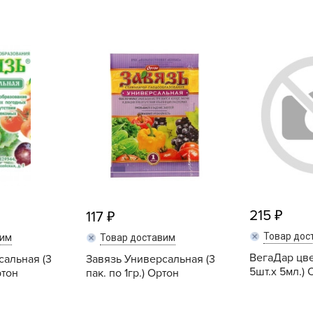
L
L
L
M
N
P
R
R
R
R
215
117
S
Товар дос
T
вим
Товар доставим
ВегаДар цве
сальная (3
Завязь Универсальная (3
T
5шт.x 5мл.) 
ртон
пак. по 1гр.) Ортон
T
U