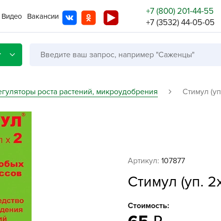
+7 (800) 201-44-55
Видео
Вакансии
+7 (3532) 44-05-05
г
егуляторы роста растений, микроудобрения
Стимул (уп
Со с
Бренды
Не в
Артикул:
107877
A
Стимул (уп. 2
A
A
Стоимость:
A