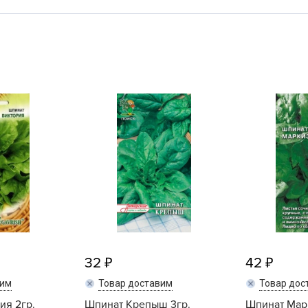
L
L
L
M
N
P
R
R
R
R
S
T
T
32
42
T
вим
Товар доставим
Товар дос
U
ия 2гр.
Шпинат Крепыш 3гр.
Шпинат Марк