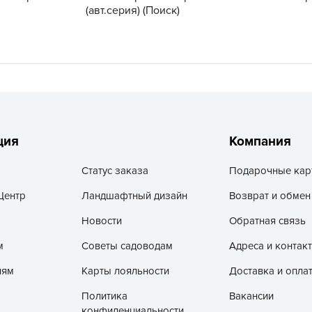
V
(авт.серия) (Поиск)
Z
А
А
А
А
А
ция
Компания
А
Статус заказа
Подарочные кар
А
Центр
Ландшафтный дизайн
Возврат и обмен
а
А
Новости
Обратная связь
А
м
Советы садоводам
Адреса и контак
А
лям
Карты лояльности
Доставка и опла
б
Политика
Вакансии
Б
конфиденциальности