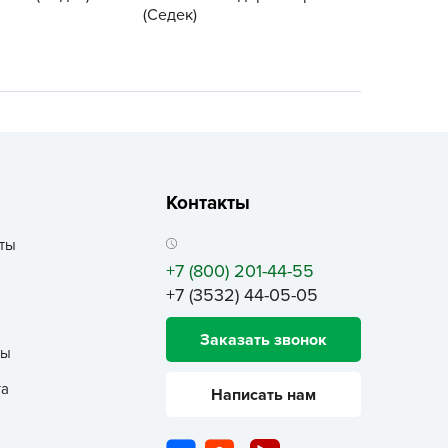
ALBRENTA CHEMICALS
(Седек)
arit
БТ Групп
гробалт
гробиотехнология
грос
гроСпан
Контакты
ГРОУСПЕХ
ты
грофирма Аэлита
+7 (800) 201-44-55
грофирма манул
+7 (3532) 44-05-05
ГРОЭЛИТА
Заказать звонок
ЭЛИТА
ты
яском
та
Написать нам
айкал
анные штучки