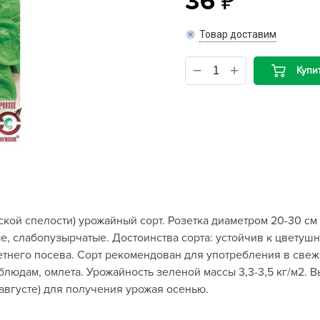
36
B
Товар доставим
B
Купи
D
D
E
e
F
F
ской спелости) урожайный сорт. Розетка диаметром 20-30 с
G
е, слабопузырчатые. Достоинства сорта: устойчив к цветуш
G
летнего посева. Сорт рекомендован для употребления в све
G
блюдам, омлета. Урожайность зеленой массы 3,3-3,5 кг/м2.
G
 августе) для получения урожая осенью.
H