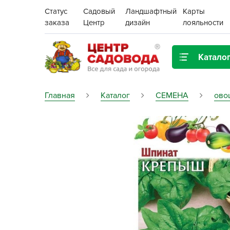
Статус
Садовый
Ландшафтный
Карты
заказа
Центр
дизайн
лояльности
Катало
Газонная трава
Главная
Каталог
СЕМЕНА
ово
Цена:
Грунты, дренаж, мульча
Декор для дома и сада
Поиск
Ёмкости для рассады и
растений,
проращиватели
Картофель семенной