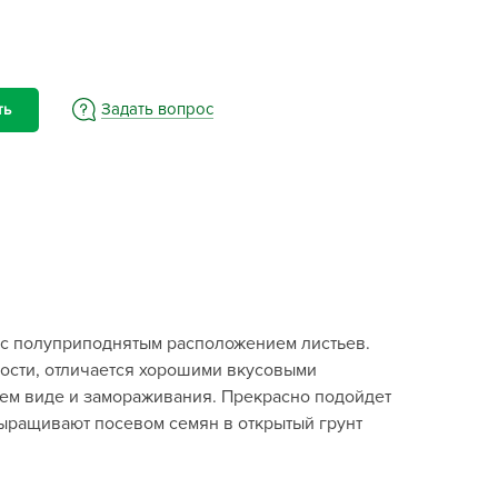
BAMA
ayer Garden
BMC
ona Forte
Задать вопрос
ть
acha Group
r.Klaus
xpert Garden
xpert home
ertika
inland
м с полуприподнятым расположением листьев.
rass
ности, отличается хорошими вкусовыми
reen Boom
жем виде и замораживания. Прекрасно подойдет
rinda
 Выращивают посевом семян в открытый грунт
RIZZLY
oZelock