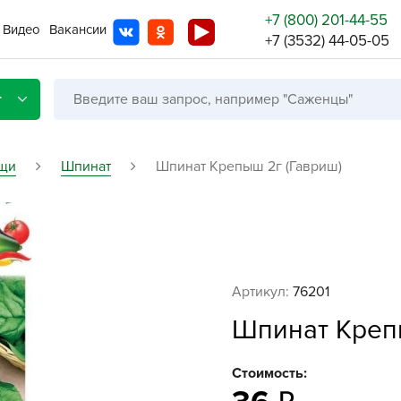
+7 (800) 201-44-55
Видео
Вакансии
+7 (3532) 44-05-05
г
щи
Шпинат
Шпинат Крепыш 2г (Гавриш)
Со с
Бренды
Не в
Артикул:
76201
A
Шпинат Креп
A
A
Стоимость:
A