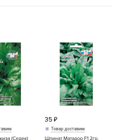
echuza
ist'OK
ISTOK
AROLEX
ika
alisad
aco
ehau
obin Green
ubit
antino
erra Vita
ORNADICA
35
UT BIO
тавим
Товар доставим
niel
иза (Седек)
Шпинат Матадор F1 2гр.