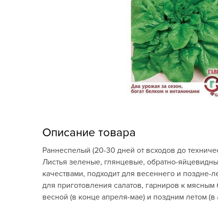
Кашпо, пластик,
керамика
Комнатные горшечные
растения
Консервация и
виноделие
Лук-севок, чеснок
Луковичные,
Описание товара
многолетники Весна
Раннеспелый (20-30 дней от всходов до техниче
Новогодняя продукция
Листья зеленые, глянцевые, обратно-яйцевидны
качествами, подходит для весеннего и поздне-
Отдых в саду, пикник
для приготовления салатов, гарниров к мясным 
весной (в конце апреля-мае) и поздним летом (в
Подарочные карты