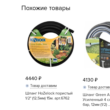
Посадочный материал
Похожие товары
(контейнер)
Садовый инвентарь и
техника
СЕМЕНА
Средства для септиков,
туалетов, компостов,
прудов и бассейнов
Средства защиты
растений
4440
4130
Средства от бытовых и
Товар доставим
Товар доста
летающих насекомых,
Шланг HoZelock пористый
Шланг Green A
грызунов
1/2" (12,5мм) 15м. арт.6762
Усиленный 4 с
бар, 12мм (1/2) ..
Удобрения