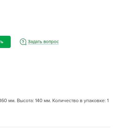
BAMA
ayer Garden
BMC
ona Forte
acha Group
Задать вопрос
ть
r.Klaus
xpert Garden
xpert home
ertika
inland
rass
60 мм. Высота: 140 мм. Количество в упаковке: 1
reen Boom
rinda
RIZZLY
oZelock