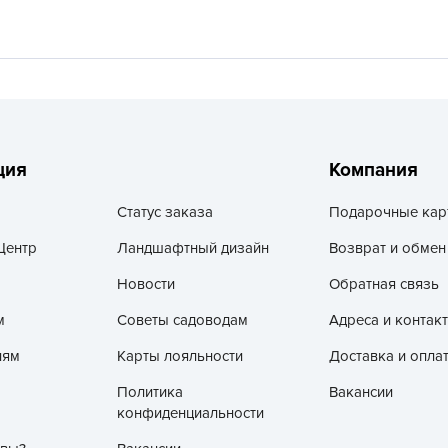
V
Z
А
А
А
А
ция
Компания
А
Статус заказа
Подарочные кар
А
Центр
Ландшафтный дизайн
Возврат и обмен
А
а
Новости
Обратная связь
А
м
Советы садоводам
Адреса и контак
А
лям
Карты лояльности
Доставка и опла
А
Политика
Вакансии
б
конфиденциальности
Б