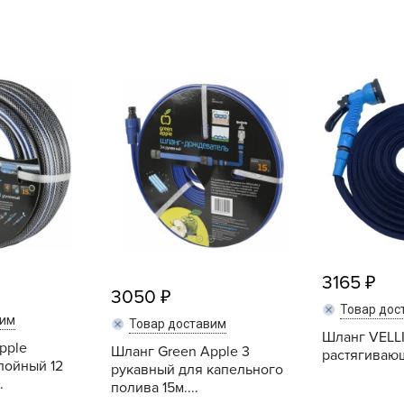
L
L
L
M
N
P
R
R
R
R
3165
S
3050
T
Товар дос
вим
Товар доставим
T
Шланг VELL
pple
Шланг Green Apple 3
растягивающ
T
лойный 12
рукавный для капельного
.
полива 15м....
U