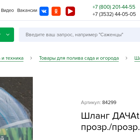
+7 (800) 201-44-55
Видео
Вакансии
+7 (3532) 44-05-05
г
 и техника
Товары для полива сада и огорода
Шл
Со с
Бренды
Не в
Артикул:
84299
A
Шланг ДАЧАti
A
A
прозр./прозр.
A