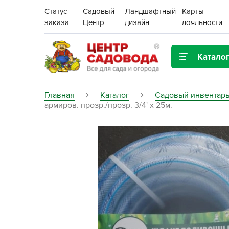
Статус
Садовый
Ландшафтный
Карты
заказа
Центр
дизайн
лояльности
Катало
Газонная трава
Главная
Каталог
Садовый инвентарь
армиров. прозр./прозр. 3/4' х 25м.
Цена:
Грунты, дренаж, мульча
Декор для дома и сада
Поиск
Ёмкости для рассады и
растений,
проращиватели
Картофель семенной