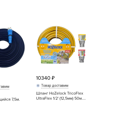
echuza
ist'OK
ISTOK
AROLEX
ika
alisad
aco
ehau
obin Green
ubit
10340
antino
Товар доставим
erra Vita
тавим
Шланг HoZelock TricoFlex
ORNADICA
I
UltraFlex 1/2' (12,5мм) 50м....
ийся 7,5м.
UT BIO
niel