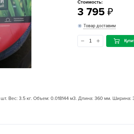
Стоимость:
3 795
B
Товар доставим
B
D
Купи
D
E
e
F
F
G
т. Вес: 3.5 кг. Объем: 0.018144 м3. Длина: 360 мм. Ширина: 3
G
G
G
H