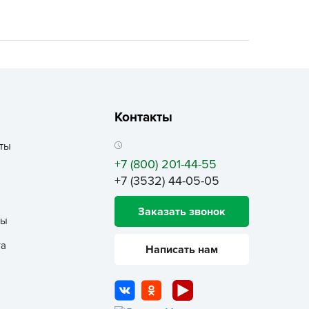
ALBRENTA CHEMICALS
arit
БТ Групп
гробалт
гробиотехнология
грос
Контакты
гроСпан
ты
ГРОУСПЕХ
+7 (800) 201-44-55
грофирма Аэлита
+7 (3532) 44-05-05
грофирма манул
Заказать звонок
ГРОЭЛИТА
ты
ЭЛИТА
та
Написать нам
яском
айкал
анные штучки