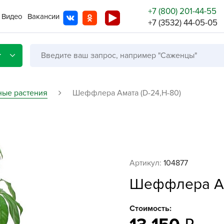
+7 (800) 201-44-55
Видео
Вакансии
+7 (3532) 44-05-05
г
ные растения
Шеффлера Амата (D-24,Н-80)
Со с
Бренды
Не в
Артикул:
104877
A
Шеффлера Ам
A
A
Стоимость:
A