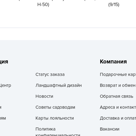
V
H-50)
(9/15)
Z
А
А
А
А
А
ция
Компания
А
Статус заказа
Подарочные кар
А
Центр
Ландшафтный дизайн
Возврат и обмен
а
А
Новости
Обратная связь
А
м
Советы садоводам
Адреса и контак
А
лям
Карты лояльности
Доставка и опла
б
Политика
Вакансии
Б
конфиденциальности