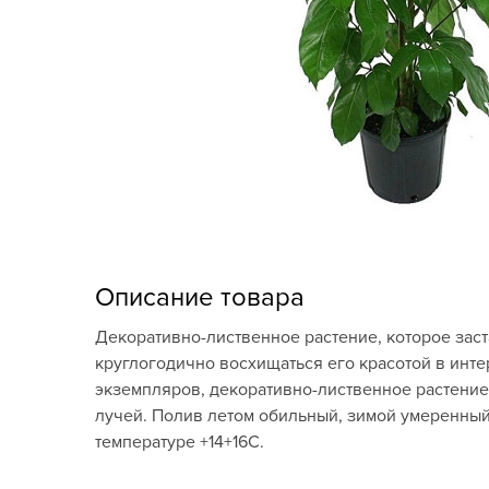
Кашпо, пластик,
керамика
Комнатные горшечные
растения
Консервация и
виноделие
Лук-севок, чеснок
Луковичные,
Описание товара
многолетники Весна
Декоративно-лиственное растение, которое зас
Новогодняя продукция
круглогодично восхищаться его красотой в инт
экземпляров, декоративно-лиственное растение 
Отдых в саду, пикник
лучей. Полив летом обильный, зимой умеренный
температуре +14+16C.
Подарочные карты