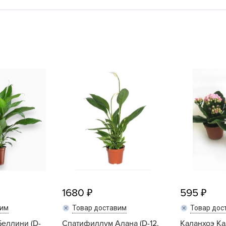
L
L
L
M
N
P
R
R
R
R
S
T
T
1680
595
T
вим
Товар доставим
Товар дос
U
еллини (D-
Спатифиллум Алана (D-12,
Каланхоэ Ка