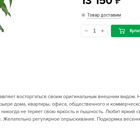
13 150
B
Товар доставим
B
Купи
D
D
E
e
F
F
тавляет восторгаться своим оригинальным внешним видом. 
G
ерьере дома, квартиры, офиса, общественного и коммерческ
G
никогда не теряет свою яркость и пышность. Любит яркий с
G
. Желательно регулярное опрыскивание. Подкормка весенн
G
H