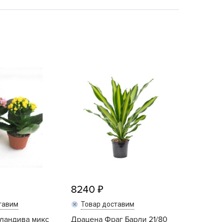
echuza
ist'OK
ISTOK
AROLEX
ika
alisad
aco
ehau
obin Green
ubit
antino
erra Vita
ORNADICA
8240
UT BIO
тавим
Товар доставим
niel
ландива микс
Драцена Фраг Барли 21/80