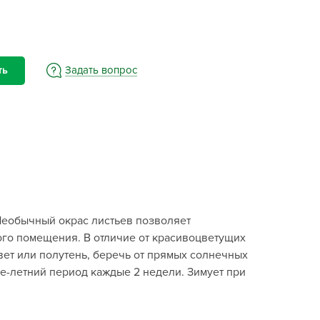
BAMA
ayer Garden
BMC
ona Forte
Задать вопрос
ть
acha Group
r.Klaus
xpert Garden
xpert home
ertika
inland
Необычный окрас листьев позволяет
rass
ого помещения. В отличие от красивоцветущих
reen Boom
вет или полутень, беречь от прямых солнечных
rinda
е-летний период каждые 2 недели. Зимует при
RIZZLY
oZelock