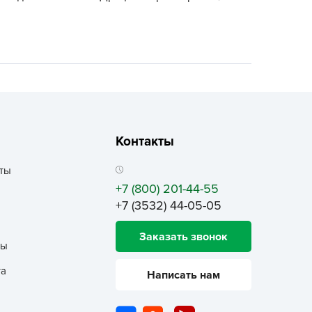
ALBRENTA CHEMICALS
arit
БТ Групп
гробалт
гробиотехнология
грос
гроСпан
Контакты
ГРОУСПЕХ
ты
грофирма Аэлита
+7 (800) 201-44-55
грофирма манул
+7 (3532) 44-05-05
ГРОЭЛИТА
Заказать звонок
ЭЛИТА
ты
яском
та
Написать нам
айкал
анные штучки