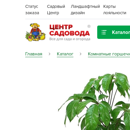
Статус
Садовый
Ландшафтный
Карты
заказа
Центр
дизайн
лояльности
Катало
Газонная трава
Главная
Каталог
Комнатные горшеч
Цена:
Грунты, дренаж, мульча
Декор для дома и сада
Поиск
Ёмкости для рассады и
растений,
проращиватели
Картофель семенной