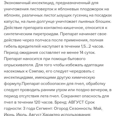
Экономичный инсектицид, предназначенный для
уничтожения листоверток и яблоневых плодожорок на
яблонях, различных листог.ызущих гусениц на посадках
капусты, на льне-долгунце уничтожает льняных блошек.
Действие препарата контактно-кишечное, относится к
синтетическим пиретроидам. Препарат начинает свое
действие через полчаса после применения, полная
гибель вредителей наступает в течении 1,5…2 часов.
Период ожидания составляет не менее 14 суток.
Препарат наносится при помощи бытового
опрыскивателя. Для того чтобы избежать адаптации
насекомых к Сэмпаю, его следует чередовать с
инсектицидами, имеющими другую химическую
формулу.Препарат особоопасен для пчел, обработку
следует проводить ранним утром или поздно вечером, в
период отсутствия лета пчел. Сохраняет опасность для
пчел в течении 120 часов. Бренд: АВГУСТ Срок
годности: 3 года Сегмент: Огород Сезонность: Май,
Июнь, Июль, Август Характер использования: