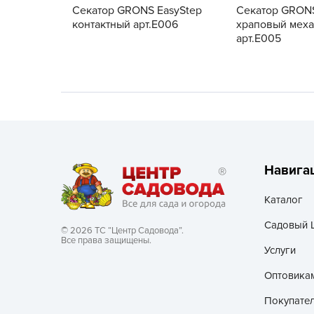
Секатор GRONS EasyStep
Секатор GRONS
контактный арт.Е006
храповый мех
Хозяйственные товары
арт.Е005
Навига
Каталог
Садовый 
© 2026 ТС “Центр Садовода”.
Все права защищены.
Услуги
Оптовика
Покупате