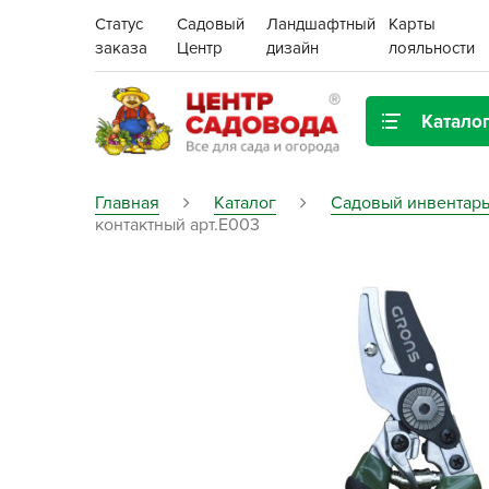
Статус
Садовый
Ландшафтный
Карты
заказа
Центр
дизайн
лояльности
Катало
Газонная трава
Главная
Каталог
Садовый инвентарь
контактный арт.Е003
Цена:
Грунты, дренаж, мульча
Декор для дома и сада
Поиск
Ёмкости для рассады и
растений,
проращиватели
Картофель семенной