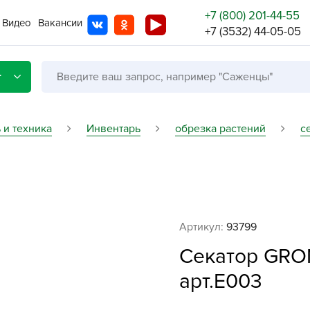
+7 (800) 201-44-55
Видео
Вакансии
+7 (3532) 44-05-05
г
 и техника
Инвентарь
обрезка растений
с
Со с
Бренды
Не в
Артикул:
93799
A
Секатор GRO
A
A
арт.Е003
A