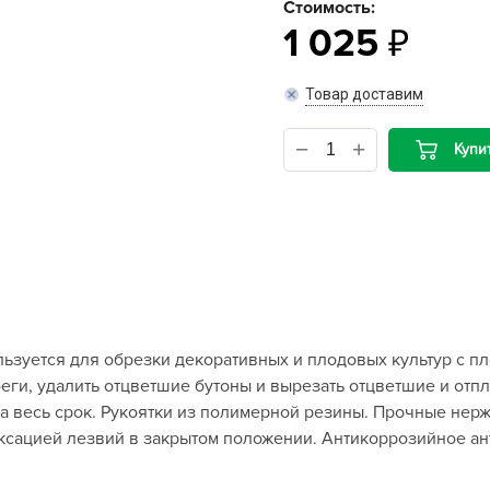
Стоимость:
1 025
B
Товар доставим
B
D
Купи
D
E
e
F
F
G
ьзуется для обрезки декоративных и плодовых культур с пл
G
еги, удалить отцветшие бутоны и вырезать отцветшие и отп
G
а весь срок. Рукоятки из полимерной резины. Прочные нер
G
ксацией лезвий в закрытом положении. Антикоррозийное ан
H