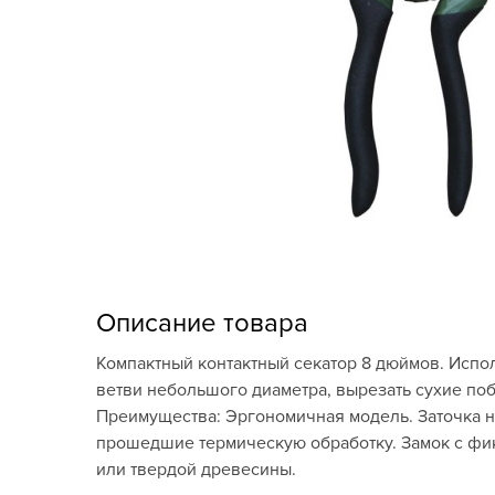
Кашпо, пластик,
керамика
Комнатные горшечные
растения
Консервация и
виноделие
Лук-севок, чеснок
Луковичные,
многолетники Весна
Описание товара
Новогодняя продукция
Компактный контактный секатор 8 дюймов. Испол
ветви небольшого диаметра, вырезать сухие поб
Отдых в саду, пикник
Преимущества: Эргономичная модель. Заточка н
прошедшие термическую обработку. Замок с фи
Подарочные карты
или твердой древесины.