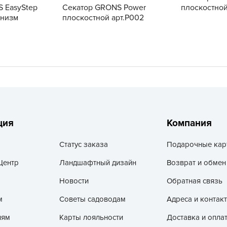
V
плоскостной
 EasyStep
Секатор GRONS Power
анизм
плоскостной арт.P002
Z
А
А
А
А
А
А
ция
Компания
А
а
Статус заказа
Подарочные кар
А
Центр
Ландшафтный дизайн
Возврат и обмен
А
Новости
Обратная связь
А
м
Советы садоводам
Адреса и контак
б
лям
Карты лояльности
Доставка и опла
Б