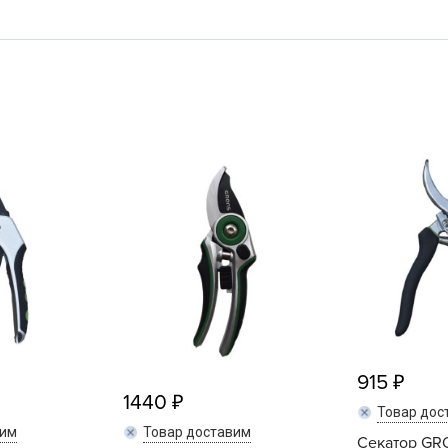
L
L
L
M
N
P
R
R
R
R
S
T
T
915
1440
T
Товар дос
U
вим
Товар доставим
Секатор GR