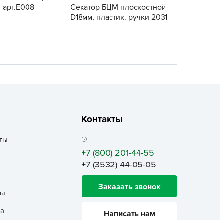
ALBRENTA CHEMICALS
 арт.Е008
Секатор БЦМ плоскостной
D18мм, пластик. ручки 2031
arit
БТ Групп
гробалт
гробиотехнология
грос
гроСпан
ГРОУСПЕХ
Контакты
грофирма Аэлита
грофирма манул
ты
+7 (800) 201-44-55
ГРОЭЛИТА
+7 (3532) 44-05-05
ЭЛИТА
яском
Заказать звонок
ты
айкал
та
анные штучки
Написать нам