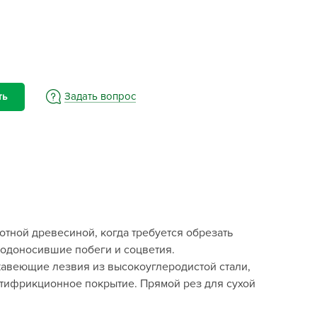
BAMA
ayer Garden
BMC
ona Forte
acha Group
Задать вопрос
ть
r.Klaus
xpert Garden
xpert home
ertika
inland
rass
отной древесиной, когда требуется обрезать
reen Boom
лодоносившие побеги и соцветия.
rinda
жавеющие лезвия из высокоуглеродистой стали,
RIZZLY
тифрикционное покрытие. Прямой рез для сухой
oZelock