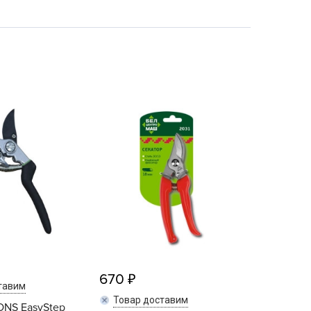
echuza
ist'OK
ISTOK
AROLEX
ika
alisad
aco
ehau
obin Green
ubit
antino
erra Vita
ORNADICA
670
UT BIO
тавим
niel
Товар доставим
ONS EasyStep