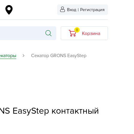
Вход
|
Регистрация
0
Корзина
В корзине нет
екаторы
Секатор GRONS EasyStep
товаров
кидкой
Хит продаж
Новинка
ыбрано
L-KO
NS EasyStep контактный
LT
quapulse
vgust