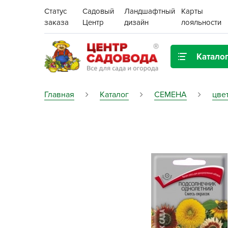
Статус
Садовый
Ландшафтный
Карты
заказа
Центр
дизайн
лояльности
Катало
Газонная трава
Главная
Каталог
СЕМЕНА
цве
Цена:
Грунты, дренаж, мульча
Декор для дома и сада
Поиск
Ёмкости для рассады и
растений,
проращиватели
Картофель семенной