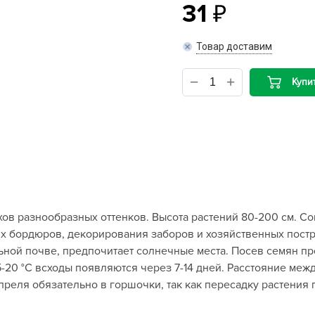
31
B
Товар доставим
B
Купи
D
D
E
e
F
F
ов разнообразных оттенков. Высота растений 80-200 см. Со
G
х бордюров, декорирования заборов и хозяйственных постро
G
ьной почве, предпочитает солнечные места. Посев семян про
G
5-20 °С всходы появляются через 7-14 дней. Расстояние меж
G
преля обязательно в горшочки, так как пересадку растения 
H