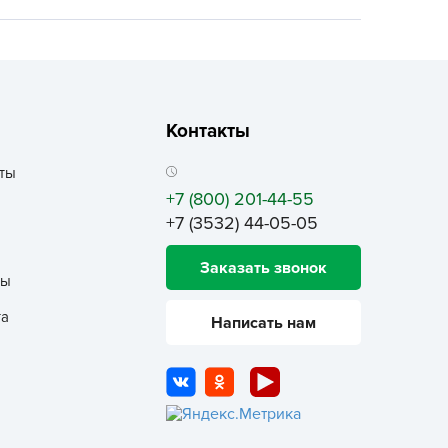
echuza
ist'OK
ISTOK
AROLEX
Контакты
ika
alisad
ты
aco
+7 (800) 201-44-55
ehau
+7 (3532) 44-05-05
obin Green
Заказать звонок
ubit
ты
antino
та
Написать нам
erra Vita
ORNADICA
UT BIO
niel