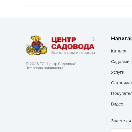
Посадочный материал
(контейнер)
Садовый инвентарь и
техника
Навига
СЕМЕНА
Каталог
Средства для септиков,
Садовый 
туалетов, компостов,
© 2026 ТС “Центр Садовода”.
Все права защищены.
прудов и бассейнов
Услуги
Средства защиты
Оптовика
растений
Покупате
Средства от бытовых и
Видео
летающих насекомых,
грызунов
Знаете ли
Удобрения