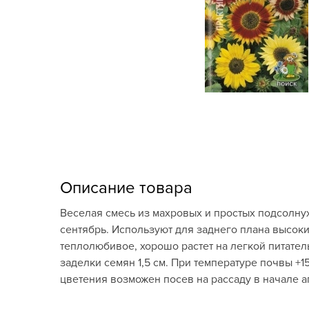
Кашпо, пластик,
керамика
Комнатные горшечные
растения
Консервация и
виноделие
Лук-севок, чеснок
Луковичные,
Описание товара
многолетники Весна
Веселая смесь из махровых и простых подсолнух
Новогодняя продукция
сентябрь. Используют для заднего плана высоки
теплолюбивое, хорошо растет на легкой питател
Отдых в саду, пикник
заделки семян 1,5 см. При температуре почвы +1
цветения возможен посев на рассаду в начале а
Подарочные карты