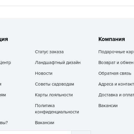
L
L
L
M
ция
Компания
N
P
Статус заказа
Подарочные кар
R
Центр
Ландшафтный дизайн
Возврат и обмен
R
Новости
Обратная связь
R
R
м
Советы садоводам
Адреса и контак
S
лям
Карты лояльности
Доставка и опла
T
Политика
Вакансии
T
конфиденциальности
T
 вы?
Вакансии
U