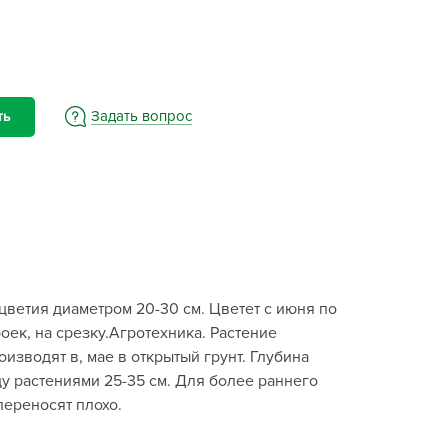
BAMA
ayer Garden
BMC
ona Forte
Задать вопрос
ть
acha Group
r.Klaus
xpert Garden
xpert home
ertika
inland
цветия диаметром 20-30 см. Цветет с июня по
rass
ек, на срезку.Агротехника. Растение
reen Boom
изводят в, мае в открытый грунт. Глубина
rinda
ду растениями 25-35 см. Для более раннего
RIZZLY
переносят плохо.
oZelock