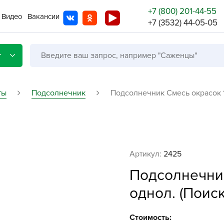
+7 (800) 201-44-55
Видео
Вакансии
+7 (3532) 44-05-05
г
ты
Подсолнечник
Подсолнечник Смесь окрасок 1г
Со с
Бренды
Не в
Артикул:
2425
A
Подсолнечник
A
однол. (Поиск
A
A
Стоимость: