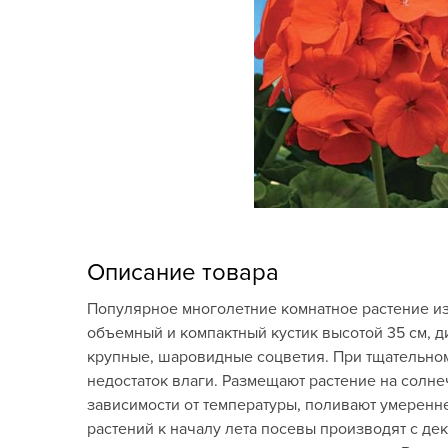
Кашпо, пластик,
керамика
Комнатные горшечные
растения
Консервация и
виноделие
Лук-севок, чеснок
Луковичные,
Описание товара
многолетники Весна
Популярное многолетние комнатное растение из
Новогодняя продукция
объемный и компактный кустик высотой 35 см, д
крупные, шаровидные соцветия. При тщательном 
Отдых в саду, пикник
недостаток влаги. Размещают растение на солне
зависимости от температуры, поливают умерен
Подарочные карты
растений к началу лета посевы производят с де