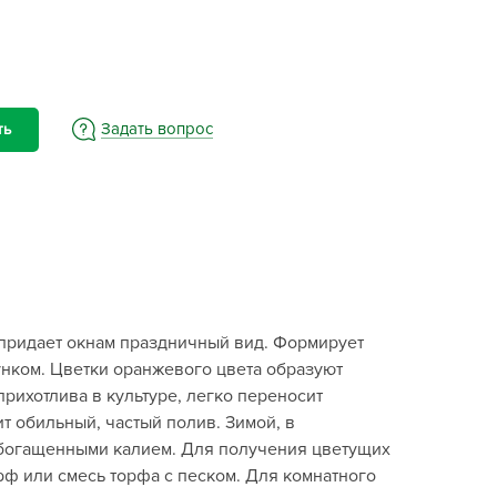
BAMA
ayer Garden
BMC
ona Forte
Задать вопрос
ть
acha Group
r.Klaus
xpert Garden
xpert home
ertika
inland
 придает окнам праздничный вид. Формирует
rass
унком. Цветки оранжевого цвета образуют
reen Boom
рихотлива в культуре, легко переносит
rinda
т обильный, частый полив. Зимой, в
RIZZLY
обогащенными калием. Для получения цветущих
орф или смесь торфа с песком. Для комнатного
oZelock