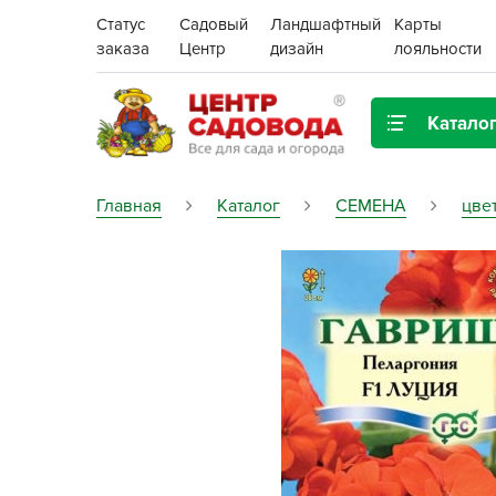
Статус
Садовый
Ландшафтный
Карты
заказа
Центр
дизайн
лояльности
Катало
Газонная трава
Главная
Каталог
СЕМЕНА
цве
Цена:
Грунты, дренаж, мульча
Декор для дома и сада
Поиск
Ёмкости для рассады и
растений,
проращиватели
Картофель семенной