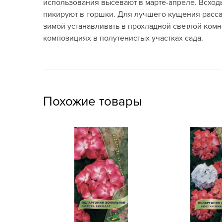
использования высевают в марте-апреле. Всход
Посадочный материал
пикируют в горшки. Для лучшего кущения расса
(контейнер)
зимой устанавливать в прохладной светлой комн
композициях в полутенистых участках сада.
Садовый инвентарь и
техника
СЕМЕНА
Средства для септиков,
Похожие товары
туалетов, компостов,
прудов и бассейнов
Средства защиты
растений
Средства от бытовых и
летающих насекомых,
грызунов
Удобрения