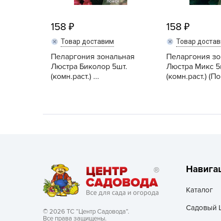
Хозяйственные товары
158
158
Товар доставим
Товар доста
Пеларгония зональная
Пеларгония зо
Люстра Биколор 5шт.
Люстра Микс 5
(комн.раст.) ...
(комн.раст.) (П
Навига
Каталог
Садовый 
© 2026 ТС “Центр Садовода”.
Все права защищены.