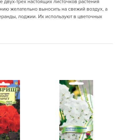
е двух-трех настоящих листочков растения
echuza
нию желательно выносить на свежий воздух, а
ist'OK
веранды, лоджии. Их используют в цветочных
ISTOK
AROLEX
ika
alisad
aco
ehau
obin Green
ubit
antino
erra Vita
ORNADICA
UT BIO
niel