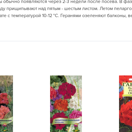
ы обычно появляются через 2-3 недели после посева. В фаз
L
ду прищипывают над пятым - шестым листом. Летом пеларго
L
ате с температурой 10-12 °C. Геранями озеленяют балконы, 
L
M
N
P
R
R
R
R
S
T
T
T
U