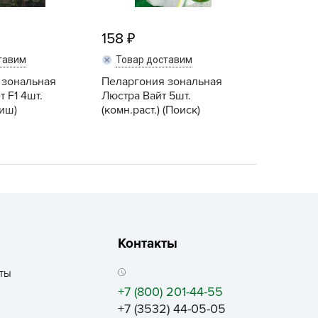
ALBRENTA CHEMICALS
arit
158
БТ Групп
тавим
Товар доставим
гробалт
 зональная
Пеларгония зональная
гробиотехнология
 F1 4шт.
Люстра Вайт 5шт.
риш)
(комн.раст.) (Поиск)
грос
гроСпан
ГРОУСПЕХ
грофирма Аэлита
грофирма манул
ГРОЭЛИТА
Контакты
ЭЛИТА
яском
ты
айкал
+7 (800) 201-44-55
анные штучки
+7 (3532) 44-05-05