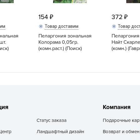
V
Z
154
372
А
вим
Товар доставим
Товар дос
А
нальная
Пеларгония зональная
Пеларгония
А
шт.
Колорама 0,05гр.
Найт Скарлет
оиск)
(комн.раст.) (Поиск)
(комн.) (Гав
А
А
А
А
а
А
ция
Компания
А
А
Статус заказа
Подарочные кар
б
Центр
Ландшафтный дизайн
Возврат и обмен
Б