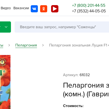
+7 (800) 201-44-55
Видео
Вакансии
+7 (3532) 44-05-05
г
ты
Пеларгония
Пеларгония зональная Луция F1 4ш
Со с
Бренды
Не в
Артикул:
61032
A
Пеларгония з
A
(комн.) (Гаври
A
A
Стоимость: