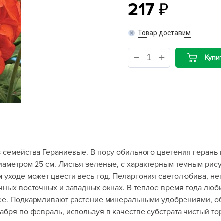
217
B
Товар доставим
B
Купи
D
D
E
e
F
F
 семейства Гераниевые. В пору обильного цветения герань
G
иаметром 25 см. Листья зеленые, с характерным темным рис
G
уходе может цвести весь год. Пеларгония светолюбива, неп
G
чных восточных и западных окнах. В теплое время года люби
G
нее. Подкармливают растение минеральными удобрениями, 
кабря по февраль, используя в качестве субстрата чистый т
H