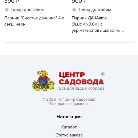
590
960
Товар доставим
Товар доставим
Парник "Счастье дачника" 4-х
Парник ДАЧАtime
секц. черн.
(3м.х1м.х0,8м.) с
укр.матер.повыш.прочн. ...
© 2026 ТС “Центр Садовода”.
Все права защищены.
Навигация
Каталог
Статус заказа