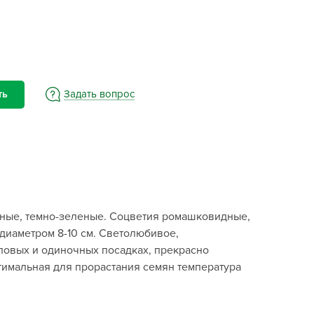
BAMA
ayer Garden
BMC
ona Forte
acha Group
Задать вопрос
ть
r.Klaus
xpert Garden
xpert home
ertika
inland
етные, темно-зеленые. Соцветия ромашковидные,
rass
диаметром 8-10 см. Светолюбивое,
reen Boom
пповых и одиночных посадках, прекрасно
rinda
птимальная для прорастания семян температура
RIZZLY
oZelock