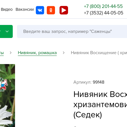
+7 (800) 201-44-55
Видео
Вакансии
+7 (3532) 44-05-05
г
ты
Нивяник, ромашка
Нивяник Восхищение ( хриз
Со с
Артикул:
99148
Бренды
Не в
Нивяник Вос
A
хризантемови
A
(Седек)
A
A