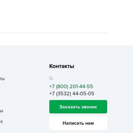
ALBRENTA CHEMICALS
arit
БТ Групп
гробалт
гробиотехнология
грос
гроСпан
Контакты
ГРОУСПЕХ
грофирма Аэлита
ты
грофирма манул
+7 (800) 201-44-55
ГРОЭЛИТА
+7 (3532) 44-05-05
ЭЛИТА
Заказать звонок
яском
ты
айкал
та
Написать нам
анные штучки