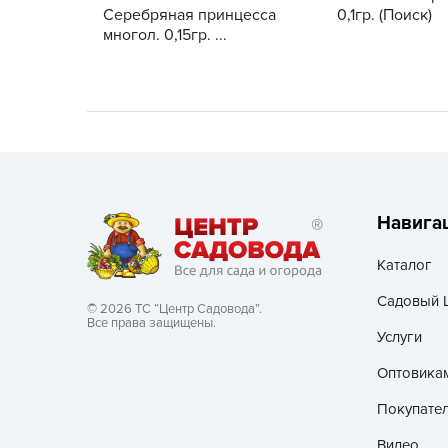
Серебряная принцесса
0,1гр. (Поиск)
многол. 0,15гр. ...
Хозяйственные товары
Навига
Каталог
Садовый 
© 2026 ТС “Центр Садовода”.
Все права защищены.
Услуги
Оптовика
Покупате
Видео