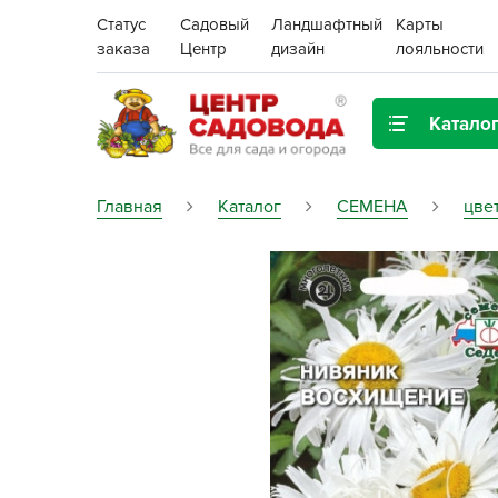
Статус
Садовый
Ландшафтный
Карты
заказа
Центр
дизайн
лояльности
Катало
Газонная трава
Главная
Каталог
СЕМЕНА
цве
Цена:
Грунты, дренаж, мульча
Декор для дома и сада
Поиск
Ёмкости для рассады и
растений,
проращиватели
Картофель семенной