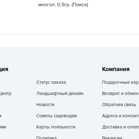
V
многол. 0,5гр. (Поиск)
Z
А
А
А
А
А
ция
Компания
А
А
Статус заказа
Подарочные кар
а
Центр
Ландшафтный дизайн
Возврат и обмен
А
Новости
Обратная связь
А
А
м
Советы садоводам
Адреса и контак
б
лям
Карты лояльности
Доставка и опла
Б
Политика
Вакансии