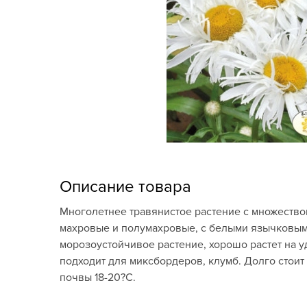
Кашпо, пластик,
керамика
Комнатные горшечные
растения
Консервация и
виноделие
Лук-севок, чеснок
Луковичные,
Описание товара
многолетники Весна
Многолетнее травянистое растение с множество
Новогодняя продукция
махровые и полумахровые, с белыми язычковыми
морозоустойчивое растение, хорошо растет на у
Отдых в саду, пикник
подходит для миксбордеров, клумб. Долго стоит
почвы 18-20?С.
Подарочные карты