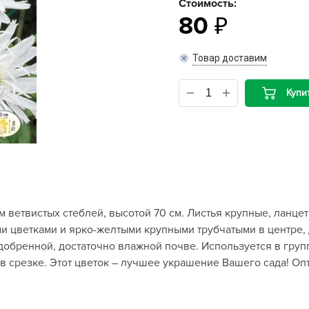
Стоимость:
80
B
Товар доставим
B
D
Купи
D
E
e
F
F
м ветвистых стеблей, высотой 70 см. Листья крупные, ланц
G
 цветками и ярко-желтыми крупными трубчатыми в центре, 
G
добренной, достаточно влажной почве. Используется в гру
G
 в срезке. Этот цветок – лучшее украшение Вашего сада! О
G
H