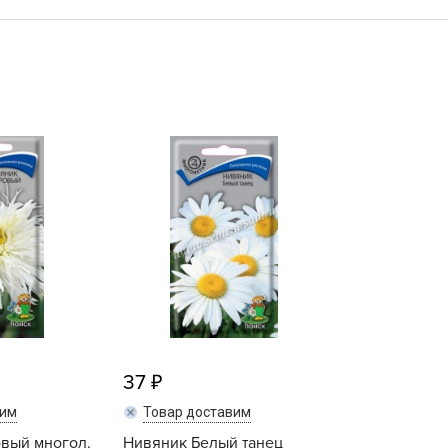
L
L
L
M
N
P
R
R
R
R
S
T
T
37
T
вим
Товар доставим
U
вый многол.
Нивяник Белый танец