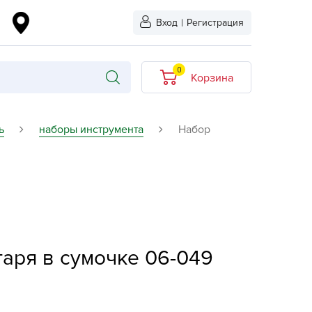
Вход
|
Регистрация
0
Корзина
В корзине нет
ь
наборы инструмента
Набор
товаров
кидкой
Хит продаж
Новинка
ыбрано
L-KO
аря в сумочке 06-049
LT
quapulse
vgust