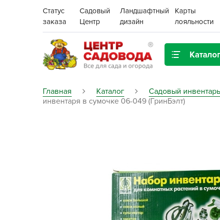
Статус
Садовый
Ландшафтный
Карты
заказа
Центр
дизайн
лояльности
Катало
Газонная трава
Главная
Каталог
Садовый инвентарь
инвентаря в сумочке 06-049 (ГринБэлт)
Цена:
Грунты, дренаж, мульча
Декор для дома и сада
Поиск
Ёмкости для рассады и
растений,
проращиватели
Картофель семенной