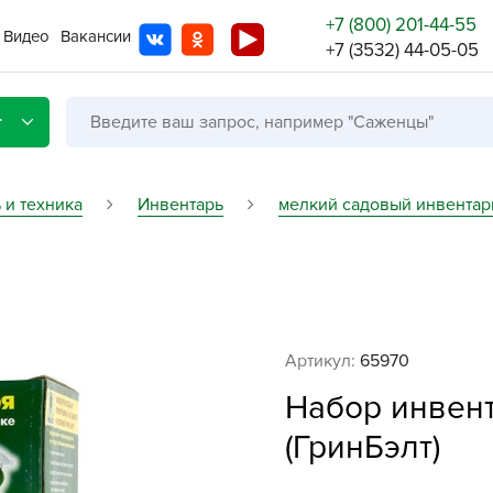
+7 (800) 201-44-55
Видео
Вакансии
+7 (3532) 44-05-05
г
 и техника
Инвентарь
мелкий садовый инвентар
Со с
Бренды
Не в
Артикул:
65970
A
Набор инвент
A
A
(ГринБэлт)
A