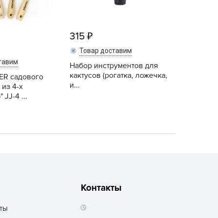
echuza
ist'OK
ISTOK
315
AROLEX
Товар доставим
тавим
ika
Набор инструментов для
кактусов (рогатка, ложечка,
ER садового
alisad
и...
 из 4-х
aco
JJ-4 ...
ehau
obin Green
ubit
antino
erra Vita
ORNADICA
Контакты
UT BIO
ты
niel