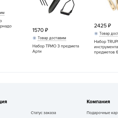
L
L
вим
L
о
2425
орнадо
M
1570
Товар дос
N
Товар доставим
Набор TRUP
P
Набор ТРИО 3 предмета
инструмента
R
Арти
предметов 6" 
R
R
R
S
T
T
ция
Компания
T
Статус заказа
Подарочные кар
U