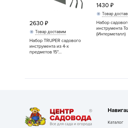
Посадочный материал
1430
(контейнер)
Товар доста
2630
Набор садовог
Садовый инвентарь и
инструмента Т
техника
Товар доставим
(Интерметалл)
Набор TRUPER садового
СЕМЕНА
инструмента из 4-х
предметов 15"...
Средства для септиков,
туалетов, компостов,
прудов и бассейнов
Средства защиты
растений
Средства от бытовых и
летающих насекомых,
Навига
грызунов
Каталог
Удобрения