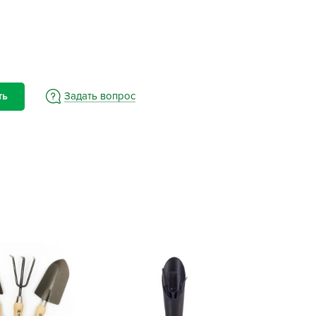
BAMA
ayer Garden
BMC
ona Forte
acha Group
Задать вопрос
ть
r.Klaus
xpert Garden
xpert home
ertika
inland
rass
reen Boom
rinda
RIZZLY
oZelock