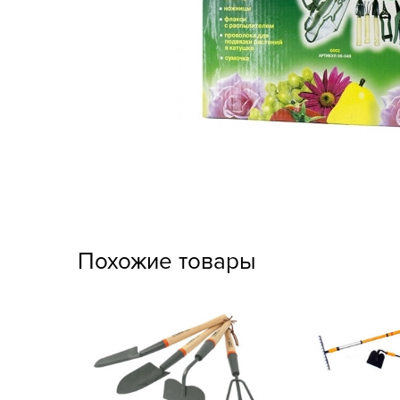
Кашпо, пластик,
керамика
Комнатные горшечные
растения
Консервация и
виноделие
Лук-севок, чеснок
Луковичные,
многолетники Весна
Похожие товары
Новогодняя продукция
Отдых в саду, пикник
Подарочные карты