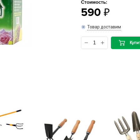
Стоимость:
590
B
Товар доставим
B
D
Купи
D
E
e
F
F
G
G
G
G
H