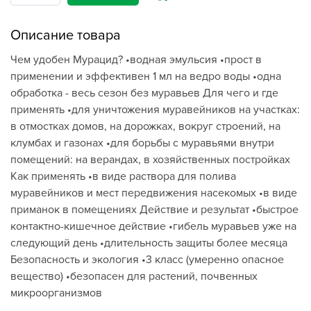
Описание товара
Чем удобен Мурацид? •водная эмульсия •прост в
применении и эффективен 1 мл на ведро воды •одна
обработка - весь сезон без муравьев Для чего и где
применять •для уничтожения муравейников на участках:
в отмостках домов, на дорожках, вокруг строений, на
клумбах и газонах •для борьбы с муравьями внутри
помещений: на верандах, в хозяйственных постройках
Как применять •в виде раствора для полива
муравейников и мест передвижения насекомых •в виде
приманок в помещениях Действие и результат •быстрое
контактно-кишечное действие •гибель муравьев уже на
следующий день •длительность защиты более месяца
Безопасность и экология •3 класс (умеренно опасное
вещество) •безопасен для растений, почвенных
микроорганизмов