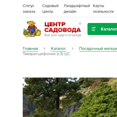
Статус
Садовый
Ландшафтный
Карты
заказа
Центр
дизайн
лояльности
Катало
Газонная трава
Главная
Каталог
Посадочный матери
Тамарисцифолия (c3) ЦС
Цена:
Грунты, дренаж, мульча
Декор для дома и сада
Поиск
Ёмкости для рассады и
растений,
проращиватели
Картофель семенной