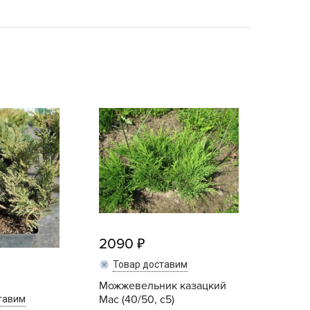
echuza
ist'OK
ISTOK
AROLEX
ika
alisad
aco
ehau
obin Green
ubit
antino
erra Vita
2090
ORNADICA
Товар доставим
UT BIO
Можжевельник казацкий
niel
Мас (40/50, c5)
тавим