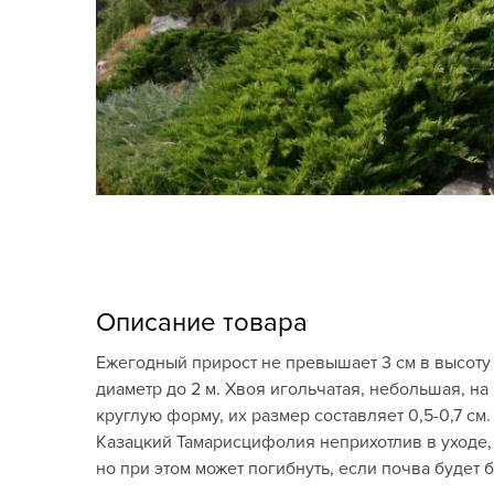
Кашпо, пластик,
керамика
Комнатные горшечные
растения
Консервация и
виноделие
Лук-севок, чеснок
Луковичные,
многолетники Весна
Описание товара
Новогодняя продукция
Ежегодный прирост не превышает 3 см в высоту и
диаметр до 2 м. Хвоя игольчатая, небольшая, н
Отдых в саду, пикник
круглую форму, их размер составляет 0,5-0,7 с
Казацкий Тамарисцифолия неприхотлив в уходе, 
Подарочные карты
но при этом может погибнуть, если почва будет