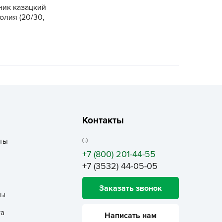
ALBRENTA CHEMICALS
ик казацкий
лия (20/30,
arit
БТ Групп
гробалт
гробиотехнология
грос
гроСпан
ГРОУСПЕХ
Контакты
грофирма Аэлита
грофирма манул
ты
+7 (800) 201-44-55
ГРОЭЛИТА
+7 (3532) 44-05-05
ЭЛИТА
яском
Заказать звонок
ты
айкал
та
анные штучки
Написать нам