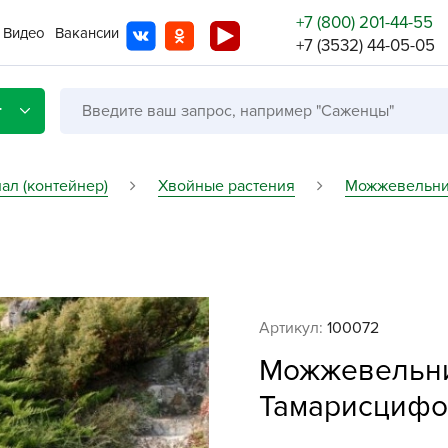
+7 (800) 201-44-55
Видео
Вакансии
+7 (3532) 44-05-05
г
ал (контейнер)
Хвойные растения
Можжевельн
Со с
Бренды
Не в
Артикул:
100072
A
Можжевельни
A
A
Тамарисцифол
A