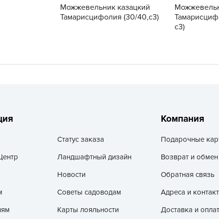
V
Можжевельник казацкий
Можжевельн
Тамарисцифолия (30/40,c3)
Тамарисцифо
Z
c3)
А
А
А
А
А
А
ция
Компания
А
а
Статус заказа
Подарочные кар
А
Центр
Ландшафтный дизайн
Возврат и обмен
А
Новости
Обратная связь
А
м
Советы садоводам
Адреса и контак
б
лям
Карты лояльности
Доставка и опла
Б