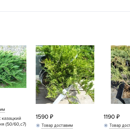
L
L
L
M
N
P
R
R
R
R
S
T
T
вим
1590
1190
T
 казацкий
я (50/60,c7)
U
Товар доставим
Товар дос