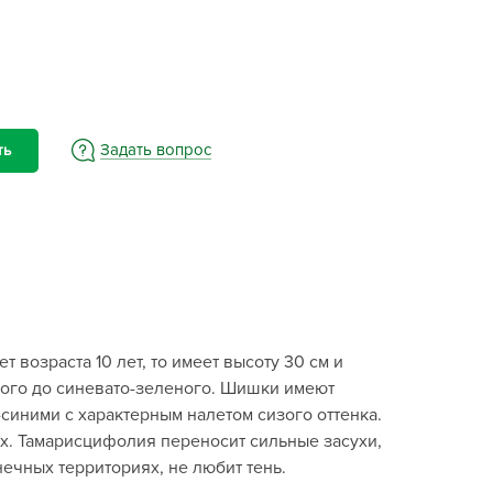
BAMA
ayer Garden
BMC
ona Forte
acha Group
Задать вопрос
ть
r.Klaus
xpert Garden
xpert home
ertika
inland
rass
 возраста 10 лет, то имеет высоту 30 см и
reen Boom
еного до синевато-зеленого. Шишки имеют
rinda
-синими с характерным налетом сизого оттенка.
RIZZLY
ах. Тамарисцифолия переносит сильные засухи,
нечных территориях, не любит тень.
oZelock