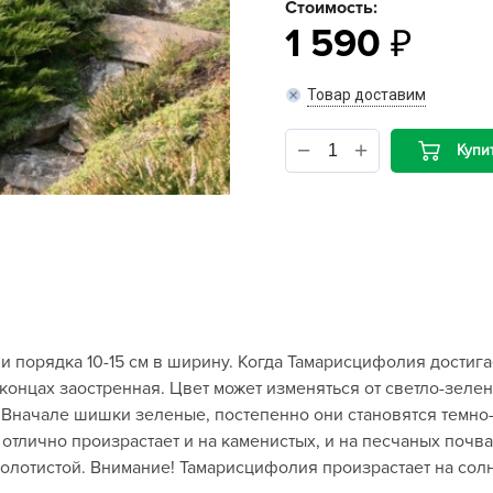
Стоимость:
1 590
B
Товар доставим
B
D
Купи
D
E
e
F
F
G
 порядка 10-15 см в ширину. Когда Тамарисцифолия достигает
G
а концах заостренная. Цвет может изменяться от светло-зел
G
м. Вначале шишки зеленые, постепенно они становятся темно
G
отлично произрастает и на каменистых, и на песчаных почв
 болотистой. Внимание! Тамарисцифолия произрастает на сол
H