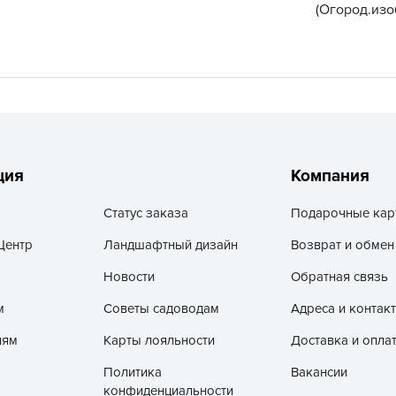
(Огород.изо
V
Z
А
А
А
А
А
ция
Компания
А
Статус заказа
Подарочные кар
А
Центр
Ландшафтный дизайн
Возврат и обмен
а
А
Новости
Обратная связь
А
м
Советы садоводам
Адреса и контак
А
лям
Карты лояльности
Доставка и опла
б
Политика
Вакансии
Б
конфиденциальности