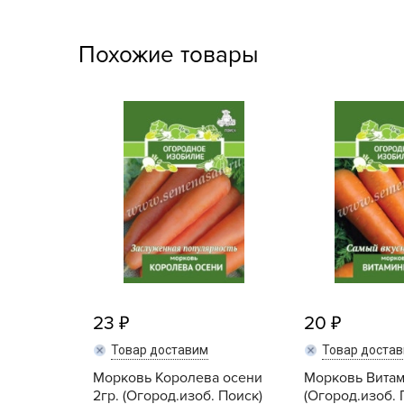
Посадочный материал
(контейнер)
Похожие товары
Садовый инвентарь и
техника
СЕМЕНА
Средства для септиков,
туалетов, компостов,
прудов и бассейнов
Средства защиты
растений
Средства от бытовых и
23
20
летающих насекомых,
грызунов
Товар доставим
Товар доста
Морковь Королева осени
Морковь Витам
Удобрения
2гр. (Огород.изоб. Поиск)
(Огород.изоб. 