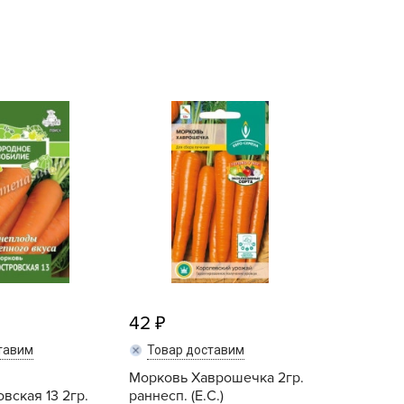
echuza
ist'OK
ISTOK
AROLEX
ika
alisad
aco
ehau
obin Green
ubit
antino
erra Vita
42
ORNADICA
тавим
Товар доставим
UT BIO
Морковь Хаврошечка 2гр.
niel
вская 13 2гр.
раннесп. (Е.С.)