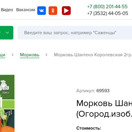
+7 (800) 201-44-55
Видео
Вакансии
+7 (3532) 44-05-05
г
щи
Морковь
Морковь Шантенэ Королевская 2гр. 
Со с
Бренды
Не в
Артикул:
69593
A
Морковь Шан
A
(Огород.изоб
A
A
Стоимость: