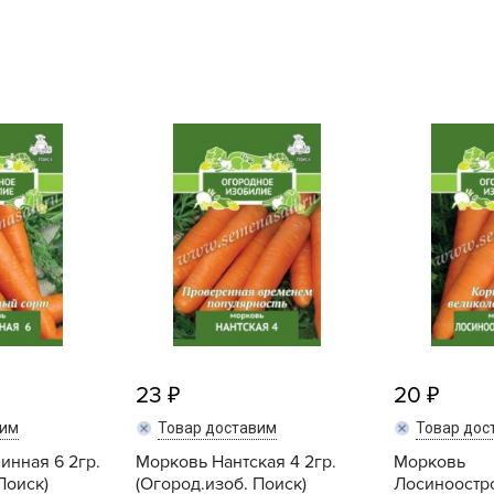
L
L
L
M
N
P
R
R
R
R
S
T
23
20
T
вим
Товар доставим
Товар дос
T
инная 6 2гр.
Морковь Нантская 4 2гр.
Морковь
U
Поиск)
(Огород.изоб. Поиск)
Лосиноостро