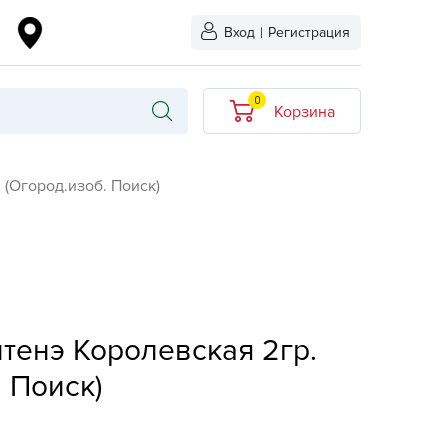
Вход
|
Регистрация
0
Корзина
В корзине нет
(Огород.изоб. Поиск)
товаров
кидкой
Хит продаж
Новинка
ыбрано
L-KO
тенэ Королевская 2гр.
LT
. Поиск)
quapulse
vgust