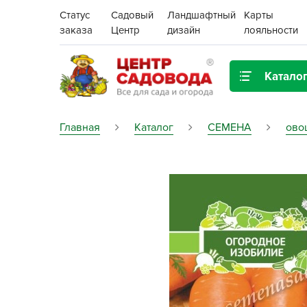
Статус
Садовый
Ландшафтный
Карты
заказа
Центр
дизайн
лояльности
Катало
Газонная трава
Главная
Каталог
СЕМЕНА
ово
Цена:
Грунты, дренаж, мульча
Декор для дома и сада
Поиск
Ёмкости для рассады и
растений,
проращиватели
Картофель семенной