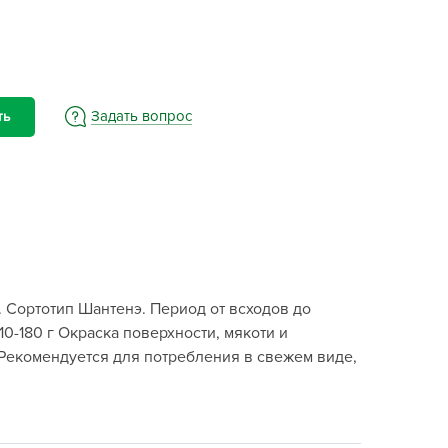
BAMA
ayer Garden
BMC
ona Forte
Задать вопрос
ть
acha Group
r.Klaus
xpert Garden
xpert home
ertika
inland
 Сортотип Шантенэ. Период от всходов до
rass
10-180 г Окраска поверхности, мякоти и
reen Boom
Рекомендуется для потребления в свежем виде,
rinda
RIZZLY
oZelock