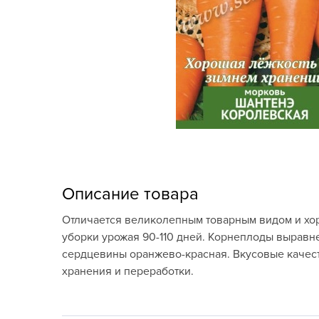
Кашпо, пластик,
керамика
Комнатные горшечные
растения
Консервация и
виноделие
Лук-севок, чеснок
Луковичные,
Описание товара
многолетники Весна
Отличается великолепным товарным видом и хор
Новогодняя продукция
уборки урожая 90-110 дней. Корнеплоды выравнен
сердцевины оранжево-красная. Вкусовые качест
Отдых в саду, пикник
хранения и переработки.
Подарочные карты