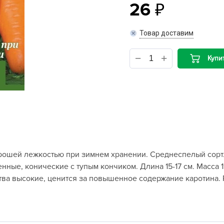
26
B
Товар доставим
B
Купи
D
D
E
e
F
F
ошей лежкостью при зимнем хранении. Среднеспелый сорт.
G
ные, конические с тупым кончиком. Длина 15-17 см. Масса 1
G
ва высокие, ценится за повышенное содержание каротина. 
G
G
H