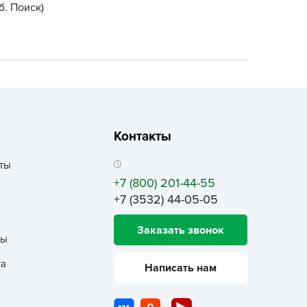
б. Поиск)
ALBRENTA CHEMICALS
arit
БТ Групп
гробалт
гробиотехнология
грос
гроСпан
Контакты
ГРОУСПЕХ
ты
грофирма Аэлита
+7 (800) 201-44-55
грофирма манул
+7 (3532) 44-05-05
ГРОЭЛИТА
Заказать звонок
ЭЛИТА
ты
яском
та
Написать нам
айкал
анные штучки