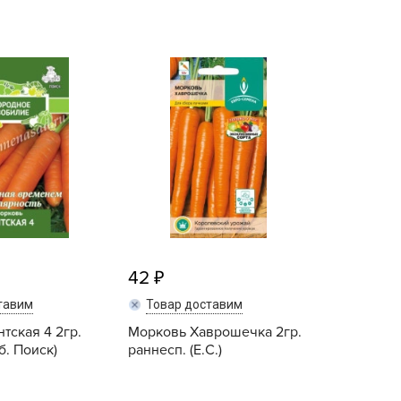
echuza
ist'OK
ISTOK
AROLEX
ika
alisad
aco
ehau
obin Green
ubit
42
antino
erra Vita
тавим
Товар доставим
тская 4 2гр.
ORNADICA
Морковь Хаврошечка 2гр.
б. Поиск)
раннесп. (Е.С.)
UT BIO
niel