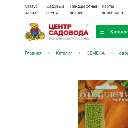
Статус
Садовый
Ландшафтный
Карты
заказа
Центр
дизайн
лояльности
Катало
Газонная трава
Главная
Каталог
СЕМЕНА
ово
Цена:
Грунты, дренаж, мульча
Декор для дома и сада
Поиск
Ёмкости для рассады и
растений,
проращиватели
Картофель семенной