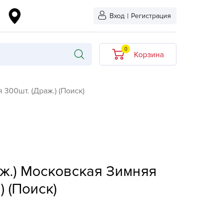
Вход
|
Регистрация
0
Корзина
В корзине нет
 300шт. (Драж.) (Поиск)
товаров
кидкой
Хит продаж
Новинка
ыбрано
L-KO
ж.) Московская Зимняя
LT
) (Поиск)
quapulse
vgust