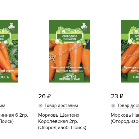
L
L
L
M
N
P
R
R
R
R
26
23
S
T
вим
Товар доставим
Товар дос
инная 6 2гр.
Морковь Шантенэ
Морковь Нан
T
Поиск)
Королевская 2гр.
(Огород.изо
T
(Огород.изоб. Поиск)
U