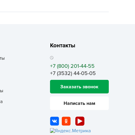
ALBRENTA CHEMICALS
arit
БТ Групп
гробалт
гробиотехнология
Контакты
грос
гроСпан
ты
+7 (800) 201-44-55
ГРОУСПЕХ
+7 (3532) 44-05-05
грофирма Аэлита
грофирма манул
Заказать звонок
ты
ГРОЭЛИТА
та
Написать нам
ЭЛИТА
яском
айкал
анные штучки