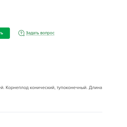
BAMA
ayer Garden
BMC
ona Forte
Задать вопрос
ть
acha Group
r.Klaus
xpert Garden
xpert home
ertika
inland
ней. Корнеплод конический, тупоконечный. Длина
rass
reen Boom
rinda
RIZZLY
oZelock