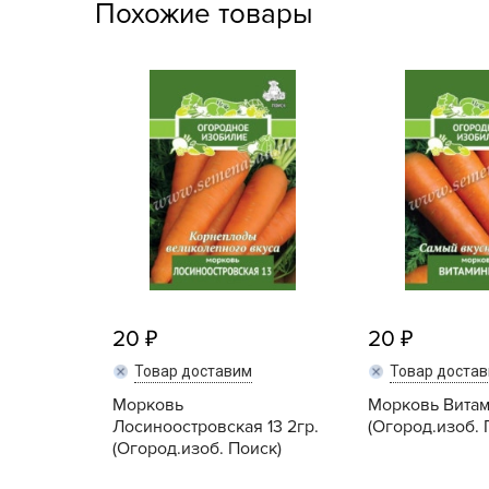
Похожие товары
Посадочный материал
(контейнер)
Садовый инвентарь и
техника
СЕМЕНА
Средства для септиков,
туалетов, компостов,
прудов и бассейнов
Средства защиты
растений
20
20
Товар доставим
Товар доста
Средства от бытовых и
летающих насекомых,
Морковь
Морковь Витам
грызунов
Лосиноостровская 13 2гр.
(Огород.изоб. 
(Огород.изоб. Поиск)
Удобрения