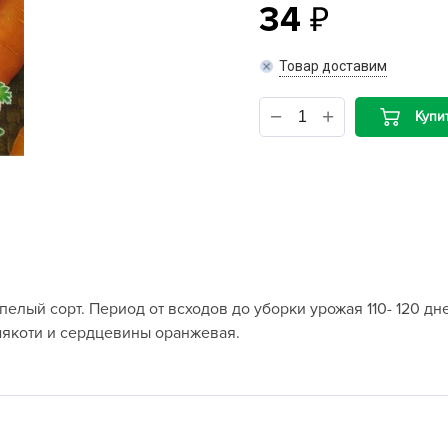
34
B
Товар доставим
B
Купи
D
D
E
e
F
F
елый сорт. Период от всходов до уборки урожая 110- 120 д
G
, мякоти и сердцевины оранжевая.
G
G
G
H