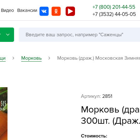
+7 (800) 201-44-55
Видео
Вакансии
+7 (3532) 44-05-05
г
щи
Морковь
Морковь (драж.) Московская Зимняя
Со с
Бренды
Не в
Артикул:
2851
A
Морковь (дра
A
300шт. (Драж.
A
A
Стоимость: