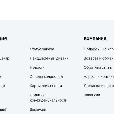
V
Z
А
А
А
ция
Компания
А
А
Статус заказа
Подарочные кар
А
Центр
Ландшафтный дизайн
Возврат и обмен
А
Новости
Обратная связь
а
м
Советы садоводам
Адреса и контак
А
лям
Карты лояльности
Доставка и опла
А
А
Политика
Вакансии
конфиденциальности
б
 вы?
Вакансии
Б