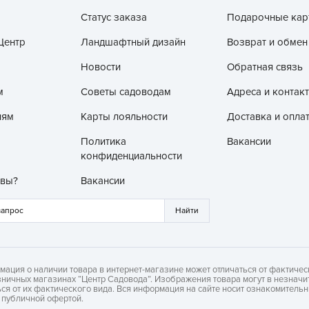
V
Статус заказа
Подарочные кар
Z
Центр
Ландшафтный дизайн
Возврат и обмен
А
Новости
Обратная связь
А
А
м
Советы садоводам
Адреса и контак
А
лям
Карты лояльности
Доставка и опла
А
Политика
Вакансии
А
конфиденциальности
А
 вы?
Вакансии
а
А
А
А
мация о наличии товара в интернет-магазине может отличаться от фактичес
б
зничных магазинах “Центр Садовода”. Изображения товара могут в незначи
ься от их фактического вида. Вся информация на сайте носит ознакомитель
Б
я публичной офертой.