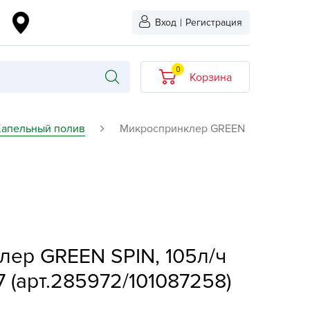
Вход
|
Регистрация
0
Корзина
В корзине нет
Капельный полив
Микроспринклер GREEN
товаров
кидкой
Хит продаж
Новинка
ыбрано
L-KO
ер GREEN SPIN, 105л/ч
LT
quapulse
 (арт.285972/101087258)
vgust