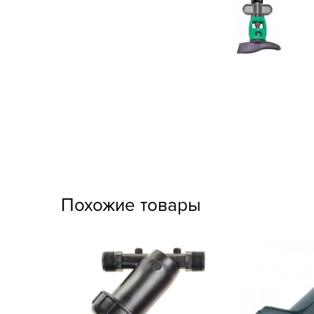
Кашпо, пластик,
керамика
Комнатные горшечные
растения
Консервация и
виноделие
Лук-севок, чеснок
Луковичные,
многолетники Весна
Похожие товары
Новогодняя продукция
Отдых в саду, пикник
Подарочные карты