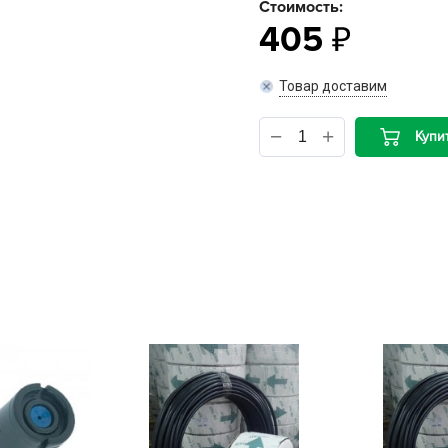
Стоимость:
405
B
Товар доставим
B
D
Купи
D
E
e
F
F
G
G
G
G
H