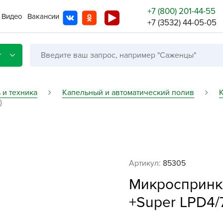
+7 (800) 201-44-55
Видео
Вакансии
+7 (3532) 44-05-05
г
 и техника
Капельный и автоматический полив
)
Со с
Бренды
Не в
Артикул:
85305
A
Микроспринкл
A
A
+Super LPD4/7
A