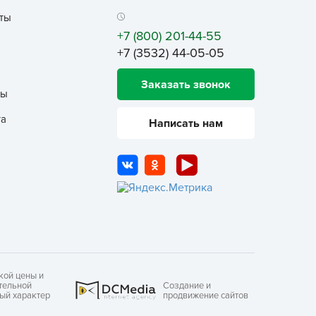
ALBRENTA CHEMICALS
ты
arit
+7 (800) 201-44-55
БТ Групп
+7 (3532) 44-05-05
гробалт
Заказать звонок
гробиотехнология
ты
грос
та
Написать нам
гроСпан
ГРОУСПЕХ
грофирма Аэлита
грофирма манул
ГРОЭЛИТА
ЭЛИТА
яском
кой цены и
айкал
тельной
Создание и
ный характер
продвижение сайтов
анные штучки