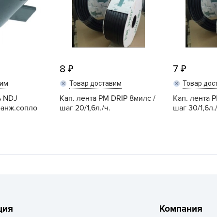
L
L
L
M
N
8
7
P
вим
Товар доставим
Товар дос
R
ь NDJ
Кап. лента PM DRIP 8милс /
Кап. лента 
R
ранж.сопло
шаг 20/1,6л./ч.
шаг 30/1,6л./
R
R
S
T
T
T
ция
Компания
U