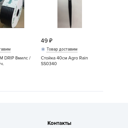
echuza
ist'OK
ISTOK
AROLEX
ika
49
alisad
тавим
Товар доставим
aco
PM DRIP 8милс /
Стойка 40см Agro Rain
ehau
ч.
SS0340
obin Green
ubit
antino
erra Vita
ORNADICA
UT BIO
Контакты
niel