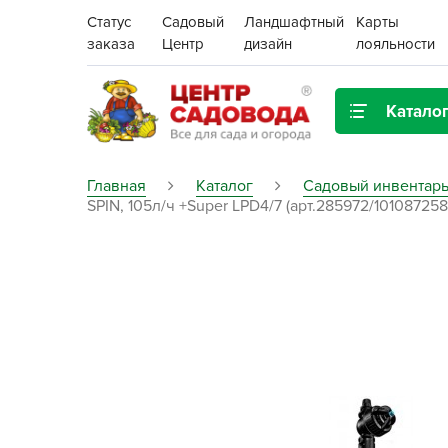
Статус
Садовый
Ландшафтный
Карты
заказа
Центр
дизайн
лояльности
Катало
Газонная трава
Главная
Каталог
Садовый инвентарь
SPIN, 105л/ч +Super LPD4/7 (арт.285972/101087258
Цена:
Грунты, дренаж, мульча
Декор для дома и сада
Поиск
Ёмкости для рассады и
растений,
проращиватели
Картофель семенной