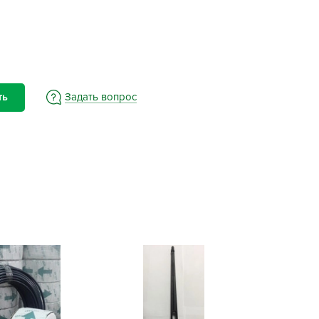
BAMA
ayer Garden
BMC
ona Forte
acha Group
Задать вопрос
ть
r.Klaus
xpert Garden
xpert home
ertika
inland
rass
reen Boom
rinda
RIZZLY
oZelock